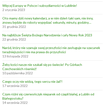
y
Więcej Europy w Polsce i subsydiarności w Lublinie!
ł
2 stycznia 2023
o
Oto mamy dziś nowy kalendarz, a w nim dzień taki sam, nie inny,
p
znowu będzie do roboty wypędzać sekundy, minuty, godziny…
u
31 grudnia 2022
ś
Na najbliższe Święta Bożego Narodzenia i cały Nowy Rok 2023
c
22 grudnia 2022
i
Naród, który nie szanuje swej przeszłości nie zasługuje na szacunek
ć
teraźniejszości i nie ma prawa do przyszłości
s
13 listopada 2022
c
Żeby kości nasze nie szukali się po świecie! Po Górkach
e
Czechowskich również!
n
10 października 2022
ę
Czego oczy nie widzą, tego sercu nie żal?!
,
17 września 2022
t
ę
Czym różni się czerwończyk nieparek od czapli białej, a Lublin od
Białegostoku?
s
14 września 2022