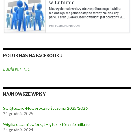
c
i
e
a
n
s
y
t
?
a
C
z
y
POLUB NAS NA FACEBOOKU
t
o
Lublinianin.pl
D
i
m
i
NAJNOWSZE WPISY
t
r
Świąteczno-Noworoczne życzenia 2025/2026
24 grudnia 2025
i
R
Wigilia oczami zwierząt – głos, który nie milknie
o
24 grudnia 2024