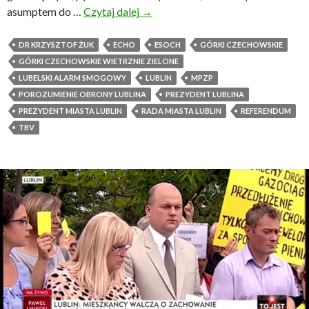
asumptem do …
Czytaj dalej
K
→
o
t
o
o
DR KRZYSZTOF ŻUK
ECHO
ESOCH
GÓRKI CZECHOWSKIE
ś
r
GÓRKI CZECHOWSKIE WIETRZNIE ZIELONE
z
LUBELSKI ALARM SMOGOWY
LUBLIN
MPZP
ą
POROZUMIENIE OBRONY LUBLINA
PREZYDENT LUBLINA
d
PREZYDENT MIASTA LUBLIN
RADA MIASTA LUBLIN
REFERENDUM
z
TBV
i
w
L
u
b
l
i
n
i
e