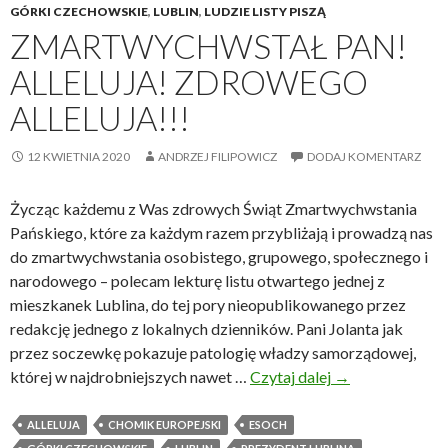
GÓRKI CZECHOWSKIE
,
LUBLIN
,
LUDZIE LISTY PISZĄ
ZMARTWYCHWSTAŁ PAN!
ALLELUJA! ZDROWEGO
ALLELUJA!!!
12 KWIETNIA 2020
ANDRZEJ FILIPOWICZ
DODAJ KOMENTARZ
Życząc każdemu z Was zdrowych Świąt Zmartwychwstania
Pańskiego, które za każdym razem przybliżają i prowadzą nas
do zmartwychwstania osobistego, grupowego, społecznego i
narodowego – polecam lekturę listu otwartego jednej z
mieszkanek Lublina, do tej pory nieopublikowanego przez
redakcję jednego z lokalnych dzienników. Pani Jolanta jak
przez soczewkę pokazuje patologię władzy samorządowej,
której w najdrobniejszych nawet …
Czytaj dalej
Z
→
m
a
ALLELUJA
CHOMIK EUROPEJSKI
ESOCH