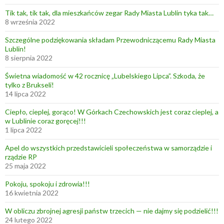
c
e
Tik tak, tik tak, dla mieszkańców zegar Rady Miasta Lublin tyka tak…
8 września 2022
n
ę
Szczególne podziękowania składam Przewodniczącemu Rady Miasta
!
Lublin!
8 sierpnia 2022
Świetna wiadomość w 42 rocznicę „Lubelskiego Lipca”. Szkoda, że
tylko z Brukseli!
14 lipca 2022
Ciepło, cieplej, gorąco! W Górkach Czechowskich jest coraz cieplej, a
w Lublinie coraz goręcej!!!
1 lipca 2022
Apel do wszystkich przedstawicieli społeczeństwa w samorządzie i
rządzie RP
25 maja 2022
Pokoju, spokoju i zdrowia!!!
16 kwietnia 2022
W obliczu zbrojnej agresji państw trzecich — nie dajmy się podzielić!!!
24 lutego 2022