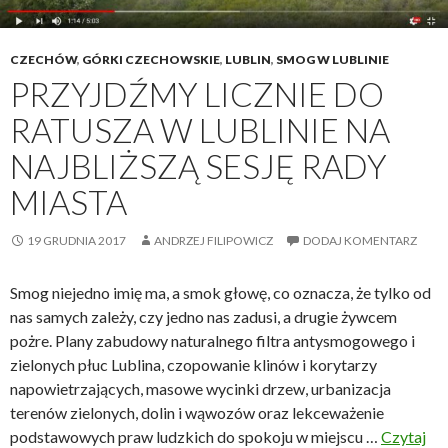
r
s
e
z
z
k
CZECHÓW
,
GÓRKI CZECHOWSKIE
,
LUBLIN
,
SMOG W LUBLINIE
y
a
PRZYJDŹMY LICZNIE DO
d
ń
RATUSZA W LUBLINIE NA
e
c
n
ó
NAJBLIŻSZĄ SESJĘ RADY
t
w
MIASTA
a
c
K
o
19 GRUDNIA 2017
ANDRZEJ FILIPOWICZ
DODAJ KOMENTARZ
r
f
z
n
Smog niejedno imię ma, a smok głowę, co oznacza, że tylko od
y
ą
nas samych zależy, czy jedno nas zadusi, a drugie żywcem
s
ł
pożre. Plany zabudowy naturalnego filtra antysmogowego i
z
s
zielonych płuc Lublina, czopowanie klinów i korytarzy
t
i
napowietrzających, masowe wycinki drzew, urbanizacja
o
ę
terenów zielonych, dolin i wąwozów oraz lekceważenie
f
o
podstawowych praw ludzkich do spokoju w miejscu …
Czytaj
a
m