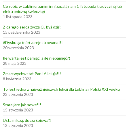
u
Co robić w Lublinie, zanim inni zapalą nam 1 listopada tradycyjną lub
s
elektroniczną świeczkę?
s
1 listopada 2023
o
Z całego serca życzę Ci, byś dziś:
p
15 października 2023
o
#Dyskusja (nie) zarejestrowana!!!
u
20 września 2023
l
o
Ile warta jest pamięć, a ile niepamięć?!
28 maja 2023
s
p
Zmartwychwstał Pan! Alleluja!!!
o
8 kwietnia 2023
w
To jest jedna z najważniejszych lekcji dla Lublina i Polski XXI wieku
i
23 stycznia 2023
n
Stare jare jak nowe!!!
i
15 stycznia 2023
e
n
Usta milczą, dusza śpiewa?!
13 stycznia 2023
b