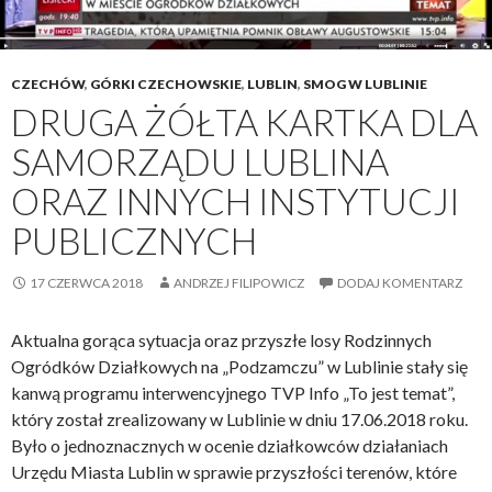
i
d
l
a
CZECHÓW
,
GÓRKI CZECHOWSKIE
,
LUBLIN
,
SMOG W LUBLINIE
c
DRUGA ŻÓŁTA KARTKA DLA
z
SAMORZĄDU LUBLINA
e
g
ORAZ INNYCH INSTYTUCJI
o
PUBLICZNYCH
j
e
17 CZERWCA 2018
ANDRZEJ FILIPOWICZ
DODAJ KOMENTARZ
s
z
Aktualna gorąca sytuacja oraz przyszłe losy Rodzinnych
c
Ogródków Działkowych na „Podzamczu” w Lublinie stały się
z
kanwą programu interwencyjnego TVP Info „To jest temat”,
e
który został zrealizowany w Lublinie w dniu 17.06.2018 roku.
?
Było o jednoznacznych w ocenie działkowców działaniach
Urzędu Miasta Lublin w sprawie przyszłości terenów, które