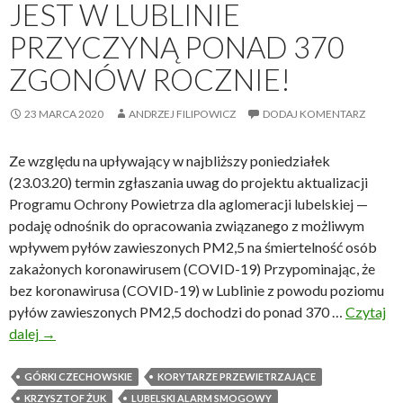
JEST W LUBLINIE
l
u
PRZYCZYNĄ PONAD 370
j
ZGONÓW ROCZNIE!
a
!
Z
23 MARCA 2020
ANDRZEJ FILIPOWICZ
DODAJ KOMENTARZ
d
r
Ze względu na upływający w najbliższy poniedziałek
o
(23.03.20) termin zgłaszania uwag do projektu aktualizacji
w
Programu Ochrony Powietrza dla aglomeracji lubelskiej —
e
podaję odnośnik do opracowania związanego z możliwym
g
wpływem pyłów zawieszonych PM2,5 na śmiertelność osób
o
zakażonych koronawirusem (COVID-19) Przypominając, że
A
bez koronawirusa (COVID-19) w Lublinie z powodu poziomu
l
pyłów zawieszonych PM2,5 dochodzi do ponad 370 …
Czytaj
l
dalej
Z
→
e
ł
l
a
GÓRKI CZECHOWSKIE
KORYTARZE PRZEWIETRZAJĄCE
u
j
KRZYSZTOF ŻUK
LUBELSKI ALARM SMOGOWY