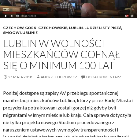
u
R
b
a
l
d
i
y
CZECHÓW
,
GÓRKI CZECHOWSKIE
,
LUBLIN
,
LUDZIE LISTY PISZĄ
,
c
SMOG W LUBLINIE
M
z
LUBLIN W WOLNOŚCI
i
n
a
MIESZKAŃCÓW COFNĄŁ
y
s
c
SIĘ O MINIMUM 100 LAT
t
h
a
25 MAJA 2018
ANDRZEJ FILIPOWICZ
DODAJ KOMENTARZ
L
u
b
Poniżej dostępne są zapisy AV przebiegu spontanicznej
l
manifestacji mieszkańców Lublina, którzy przez Radę Miasta i
i
prezydenta potraktowani zostali gorzej niż gdyby byli
n
migrantami w innym mieście lub kraju. Cała sprawa dotyczyła
,
nie tylko projektu nowego Studium procedowanego z
d
naruszeniem ustawowych wymogów transparentności i
y
jawności działań planistycznych, ale również braku realizacji