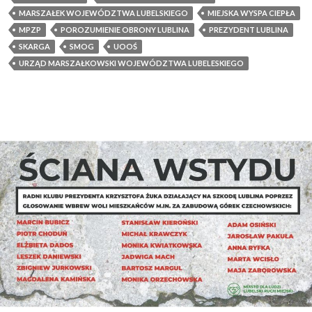
j
a
MARSZAŁEK WOJEWÓDZTWA LUBELSKIEGO
MIEJSKA WYSPA CIEPŁA
a
k
MPZP
POROZUMIENIE OBRONY LUBLINA
PREZYDENT LUBLINA
!
o
SKARGA
SMOG
UOOŚ
!
ś
URZĄD MARSZAŁKOWSKI WOJEWÓDZTWA LUBELESKIEGO
!
ć
p
o
w
i
e
t
r
z
a
j
e
s
t