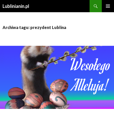
Szukaj
Lublinianin.pl
PRZESKOCZ
MENU
DO
GŁÓWN
TREŚCI
Archiwa tagu: prezydent Lublina