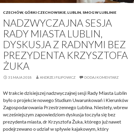
s
a
CZECHÓW
,
GÓRKI CZECHOWSKIE
,
LUBLIN
,
SMOG W LUBLINIE
m
NADZWYCZAJNA SESJA
o
RADY MIASTA LUBLIN,
r
z
DYSKUSJA Z RADNYMI BEZ
ą
PREZYDENTA KRZYSZTOFA
d
u
ŻUKA
L
u
31 MAJA 2018
ANDRZEJ FILIPOWICZ
DODAJ KOMENTARZ
b
l
W trakcie dzisiejszej nadzwyczajnej sesji Rady Miasta Lublin
i
było o projekcie nowego Studium Uwarunkowań i Kierunków
n
Zagospodarowania Przestrzennego Lublina. Niestety, wbrew
a
wcześniejszym zapowiedziom dyskusja toczyła się bez
o
prezydenta miasta, dr Krzysztofa Żuka, którego już nawet
r
podejrzewano o udział w spływie kajakowym, który
a