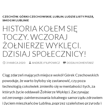
w
L
u
CZECHÓW
,
GÓRKI CZECHOWSKIE
,
LUBLIN
,
LUDZIE LISTY PISZĄ
,
b
SMOG W LUBLINIE
l
HISTORIA KOŁEM SIĘ
i
TOCZY. WCZORAJ
n
i
ŻOŁNIERZE WYKLĘCI.
e
DZISIAJ SPOŁECZNICY!
p
r
z
3 MARCA 2020
ANDRZEJ FILIPOWICZ
DODAJ KOMENTARZ
y
c
Ciąg zdarzeń mających miejsce wokół Górek Czechowskich
z
powoduje, że warto byłoby się zastanowić, czy poza
y
technologią cokolwiek zmieniło się w mentalności tych, za
n
których życie oddawali Żołnierze Wyklęci. Zaczynając
ą
od zerowego zainteresowania lokalnego samorządu zdrowiem
p
i życiem mieszkańców Lublina, poprzez szaleństwo przyrody i