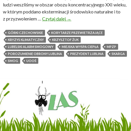
o
ludzi weszliśmy w obszar obozu koncentracyjnego XXI wieku,
n
w którym poddano eksterminacji środowisko naturalne i to
a
z przyzwoleniem …
Czytaj dalej
H
→
d
i
3
s
GÓRKI CZECHOWSKIE
KORYTARZE PRZEWIETRZAJĄCE
7
t
KRYZYS KLIMATYCZNY
KRZYSZTOF ŻUK
0
o
LUBELSKI ALARM SMOGOWY
MIEJSKA WYSPA CIEPŁA
MPZP
z
r
POROZUMIENIE OBRONY LUBLINA
PREZYDENT LUBLINA
SKARGA
g
i
SMOG
UOOŚ
o
a
n
k
ó
o
w
ł
r
e
o
m
c
s
z
i
n
ę
i
t