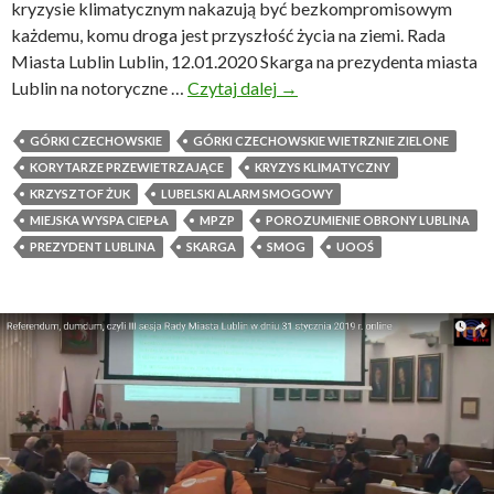
r
kryzysie klimatycznym nakazują być bezkompromisowym
z
każdemu, komu droga jest przyszłość życia na ziemi. Rada
e
Miasta Lublin Lublin, 12.01.2020 Skarga na prezydenta miasta
W
Lublin na notoryczne …
Czytaj dalej
S
→
y
k
k
a
GÓRKI CZECHOWSKIE
GÓRKI CZECHOWSKIE WIETRZNIE ZIELONE
l
r
KORYTARZE PRZEWIETRZAJĄCE
KRYZYS KLIMATYCZNY
ę
g
KRZYSZTOF ŻUK
LUBELSKI ALARM SMOGOWY
c
a
MIEJSKA WYSPA CIEPŁA
MPZP
POROZUMIENIE OBRONY LUBLINA
i
n
PREZYDENT LUBLINA
SKARGA
SMOG
UOOŚ
.
a
D
p
z
r
i
e
s
z
i
y
a
d
j
e
s
n