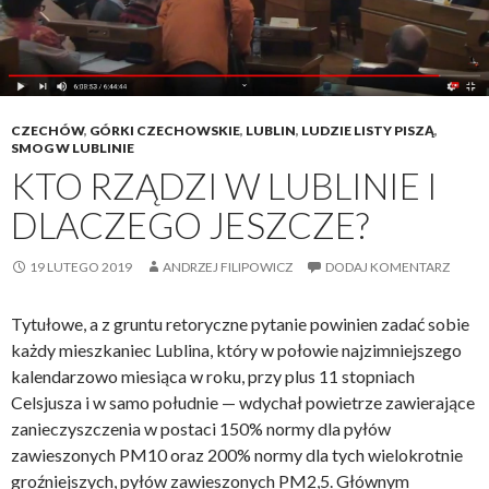
p
t
o
a
ł
L
e
u
c
b
CZECHÓW
,
GÓRKI CZECHOWSKIE
,
LUBLIN
,
LUDZIE LISTY PISZĄ
,
z
l
SMOG W LUBLINIE
KTO RZĄDZI W LUBLINIE I
n
i
i
n
DLACZEGO JESZCZE?
c
a
y
w
19 LUTEGO 2019
ANDRZEJ FILIPOWICZ
DODAJ KOMENTARZ
!
z
a
Tytułowe, a z gruntu retoryczne pytanie powinien zadać sobie
k
każdy mieszkaniec Lublina, który w połowie najzimniejszego
r
kalendarzowo miesiąca w roku, przy plus 11 stopniach
e
Celsjusza i w samo południe — wdychał powietrze zawierające
s
zanieczyszczenia w postaci 150% normy dla pyłów
i
zawieszonych PM10 oraz 200% normy dla tych wielokrotnie
e
groźniejszych, pyłów zawieszonych PM2,5. Głównym
u