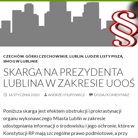
e
o
!
c
z
y
.
W
c
CZECHÓW
,
GÓRKI CZECHOWSKIE
,
LUBLIN
,
LUDZIE LISTY PISZĄ
,
z
SMOG W LUBLINIE
o
SKARGA NA PREZYDENTA
r
LUBLINA W ZAKRESIE UOOŚ
a
j
16 STYCZNIA 2020
ANDRZEJ FILIPOWICZ
DODAJ KOMENTARZ
Ż
o
ł
Poniższa skarga jest efektem obstrukcji i prokrastynacji
n
organu wykonawczego Miasta Lublin w zakresie
i
udostępniania informacji o środowisku i jego ochronie, które w
e
Konstytucji RP mają szczególne prawo podmiotowe, a przy