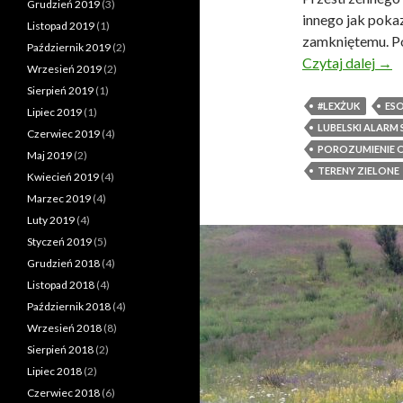
Grudzień 2019
(3)
innego jak poka
Listopad 2019
(1)
zamkniętemu. Po
Październik 2019
(2)
Czytaj dalej
C
→
Wrzesień 2019
(2)
z
Sierpień 2019
(1)
e
#LEXŻUK
ES
Lipiec 2019
(1)
r
LUBELSKI ALAR
Czerwiec 2019
(4)
w
POROZUMIENIE 
Maj 2019
(2)
o
TERENY ZIELONE
Kwiecień 2019
(4)
n
Marzec 2019
(4)
a
Luty 2019
(4)
k
Styczeń 2019
(5)
a
Grudzień 2018
(4)
r
Listopad 2018
(4)
t
Październik 2018
(4)
k
Wrzesień 2018
(8)
a
Sierpień 2018
(2)
w
Lipiec 2018
(2)
p
Czerwiec 2018
(6)