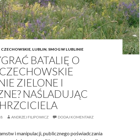
I CZECHOWSKIE
,
LUBLIN
,
SMOG W LUBLINIE
GRAĆ BATALIĘ O
 CZECHOWSKIE
IE ZIELONE I
ZNE? NAŚLADUJĄC
HRZCICIELA
18
ANDRZEJ FILIPOWICZ
DODAJ KOMENTARZ
łamstw i manipulacji, publicznego poświadczania