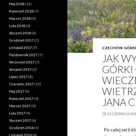
r
Maj 2018
(12)
a
Kwiecień 2018
(7)
w
Marzec 2018
(9)
d
Luty 2018
(6)
z
Styczeń 2018
(6)
i
Grudzień 2017
(7)
w
Listopad 2017
(7)
CZECHÓW
,
GÓRK
ą
JAK WY
Październik 2017
(7)
o
Wrzesień 2017
(7)
GÓRKI
b
Sierpień 2017
(2)
y
WIECZN
Lipiec 2017
(8)
w
Czerwiec 2017
(13)
WIETR
a
Maj 2017
(8)
t
JANA C
Kwiecień 2017
(4)
e
Marzec 2017
(9)
l
Luty 2017
(9)
25 CZERWCA 20
s
Styczeń 2017
(6)
k
Grudzień 2016
(5)
Po całej serii k
ą
Listopad 2016
(8)