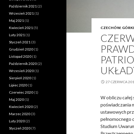
Październik 2021
(2)
Wrzesień 2021
(1)
Maj 2021
(1)
Kwiecień 2021
(5)
CZECHÓW
,
GÓRK
CZERW
Luty 2021
(1)
Styczeń 2021
(3)
PRAWD
Grudzień 2020
(1)
PATRI
Listopad 2020
(1)
Październik 2020
(2)
UKŁAD
Wrzesień 2020
(1)
Sierpień 2020
(1)
27 CZERWCA 20
Lipiec 2020
(1)
Czerwiec 2020
(1)
W obliczu całej
Maj 2020
(1)
poświadczania n
Kwiecień 2020
(2)
ustawowych prz
Marzec 2020
(3)
pełnomocnego d
Luty 2020
(2)
Studium Uwarun
Styczeń 2020
(7)
Przestrzennego 