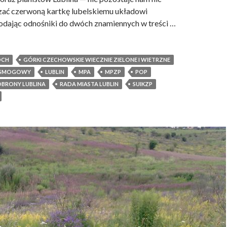
j
zać czerwoną kartkę lubelskiemu układowi
e
dając odnośniki do dwóch znamiennych w treści …
s
t
t
OCH
GÓRKI CZECHOWSKIE WIECZNIE ZIELONE I WIETRZNE
a
M SMOGOWY
LUBLIN
MPA
MPZP
POP
k
OBRONY LUBLINA
RADA MIASTA LUBLIN
SUIKZP
ź
l
e