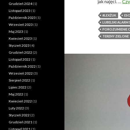
jak najęci. …
Czy
Grudzień 2024
(1)
Listopad 2023
(1)
#LEXŻUK
ES
Październik 2023
(1)
LUBELSKI ALAR
Wrzesień 2023
(1)
POROZUMIENIE 
Maj 2023
(1)
TERENY ZIELONE
Kwiecień 2023
(1)
Styczeń 2023
(4)
Grudzień 2022
(2)
Listopad 2022
(1)
Październik 2022
(1)
Wrzesień 2022
(3)
Sierpień 2022
(1)
Lipiec 2022
(2)
Maj 2022
(1)
Kwiecień 2022
(1)
Luty 2022
(3)
Styczeń 2022
(2)
Grudzień 2021
(1)
Listopad 2021
(1)