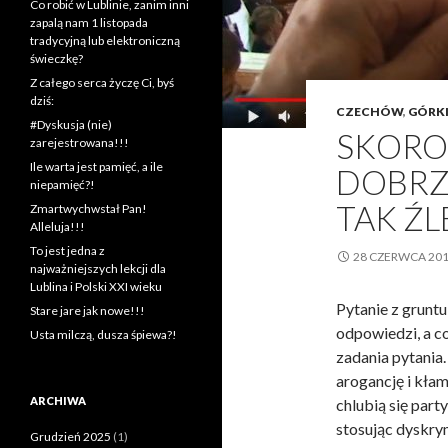
Co robić w Lublinie, zanim inni
zapalą nam 1 listopada
tradycyjną lub elektroniczną
świeczkę?
Z całego serca życzę Ci, byś
dziś:
CZECHÓW
,
GÓRK
#Dyskusja (nie)
SKORO 
zarejestrowana!!!
Ile warta jest pamięć, a ile
DOBRZ
niepamięć?!
TAK ŹL
Zmartwychwstał Pan!
Alleluja!!!
To jest jedna z
28 CZERWCA 20
najważniejszych lekcji dla
Lublina i Polski XXI wieku
Pytanie z gruntu
Stare jare jak nowe!!!
odpowiedzi, a c
Usta milczą, dusza śpiewa?!
zadania pytania
arogancję i kła
ARCHIWA
chlubią się par
stosując dyskry
Grudzień 2025
(1)