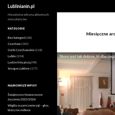
Szukaj
Lublinianin.pl
Niezależna witryna aktywnych
mieszkańców
KATEGORIE
Miesięczne ar
Bez kategorii
(68)
Czechów
(185)
Górki Czechowskie
(218)
Lublin
(204)
Ludzie listy piszą
(98)
Smog w Lublinie
(177)
NAJNOWSZE WPISY
Świąteczno-Noworoczne
życzenia 2025/2026
Wigilia oczami zwierząt – głos,
który nie milknie