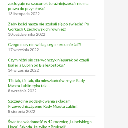
zasługuje na szacunek teraźniejszości i nie ma
prawa do przyszłości
13 listopada 2022
Żeby kości nasze nie szukali się po świecie! Po
Górkach Czechowskich również!
10 października 2022
Czego oczy nie widzą, tego sercu nie żal?!
17 września 2022
Czym różni się czerwończyk nieparek od czapli
białej, a Lublin od Białegostoku?
14 września 2022
Tik tak, tik tak, dla mieszkańców zegar Rady
Miasta Lublin tyka tak…
8 września 2022
Szczególne podziękowania składam
Przewodniczącemu Rady Miasta Lublin!
8 sierpnia 2022
Świetna wiadomość w 42 rocznicę „Lubelskiego
Lipca”. Szkoda, że tylko z Brukseli!