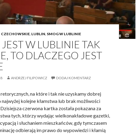
I CZECHOWSKIE
,
LUBLIN
,
SMOG W LUBLINIE
JEST W LUBLINIE TAK
E, TO DLACZEGO JEST
E
18
ANDRZEJ FILIPOWICZ
DODAJ KOMENTARZ
 retorycznych, na które i tak nie uzyskamy dobrej
o najwyżej kolejne kłamstwa lub brak możliwości
. Dzisiejsza czerwona kartka została pokazana za
mstwa tych, którzy wydając wielkonakładowe gazetki,
tycypacją i słuchaniem mieszkańców, gdy tymczasem
minację odbierają im prawo do wypowiedzi i kłamią