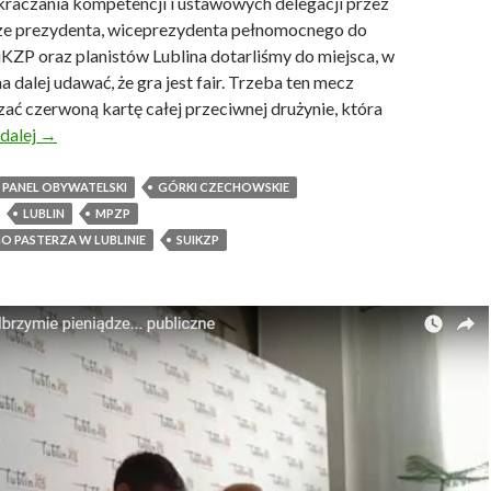
kraczania kompetencji i ustawowych delegacji przez
ze prezydenta, wiceprezydenta pełnomocnego do
KZP oraz planistów Lublina dotarliśmy do miejsca, w
 dalej udawać, że gra jest fair. Trzeba ten mecz
ać czerwoną kartę całej przeciwnej drużynie, która
 dalej
J
→
a
k
ANEL OBYWATELSKI
GÓRKI CZECHOWSKIE
w
LUBLIN
MPZP
y
O PASTERZA W LUBLINIE
SUIKZP
g
r
a
ć
b
a
t
a
l