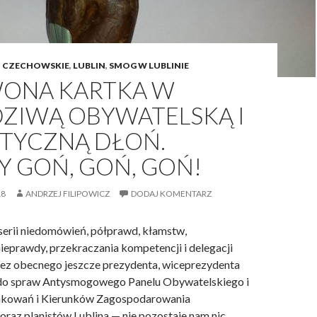
a
k
d
o
I CZECHOWSKIE
,
LUBLIN
,
SMOG W LUBLINIE
b
ONA KARTKA W
r
ZIWĄ OBYWATELSKĄ I
z
e
OTYCZNĄ DŁOŃ.
,
Y GOŃ, GOŃ, GOŃ!
t
o
18
ANDRZEJ FILIPOWICZ
DODAJ KOMENTARZ
d
l
a
 serii niedomówień, półprawd, kłamstw,
c
ieprawdy, przekraczania kompetencji i delegacji
z
ez obecnego jeszcze prezydenta, wiceprezydenta
e
o spraw Antysmogowego Panelu Obywatelskiego i
g
kowań i Kierunków Zagospodarowania
o
oraz planistów Lublina — nie pozostaje nam nic