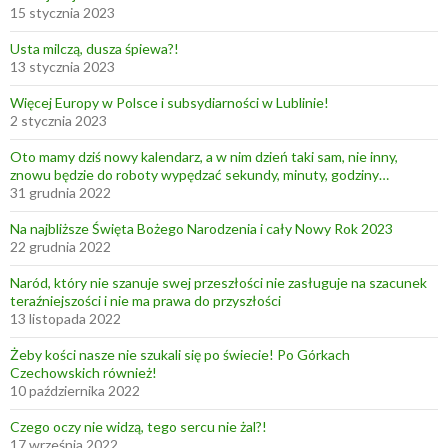
15 stycznia 2023
e
c
Usta milczą, dusza śpiewa?!
h
13 stycznia 2023
o
Więcej Europy w Polsce i subsydiarności w Lublinie!
w
2 stycznia 2023
s
Oto mamy dziś nowy kalendarz, a w nim dzień taki sam, nie inny,
k
znowu będzie do roboty wypędzać sekundy, minuty, godziny…
i
31 grudnia 2022
c
Na najbliższe Święta Bożego Narodzenia i cały Nowy Rok 2023
h
22 grudnia 2022
r
ó
Naród, który nie szanuje swej przeszłości nie zasługuje na szacunek
teraźniejszości i nie ma prawa do przyszłości
w
13 listopada 2022
n
i
Żeby kości nasze nie szukali się po świecie! Po Górkach
Czechowskich również!
e
10 października 2022
ż
!
Czego oczy nie widzą, tego sercu nie żal?!
17 września 2022