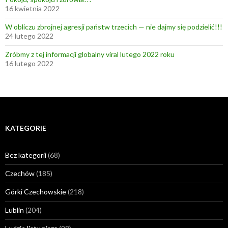
16 kwietnia 2022
W obliczu zbrojnej agresji państw trzecich — nie dajmy się podzielić!!!
24 lutego 2022
Zróbmy z tej informacji globalny viral lutego 2022 roku
16 lutego 2022
KATEGORIE
Bez kategorii
(68)
Czechów
(185)
Górki Czechowskie
(218)
Lublin
(204)