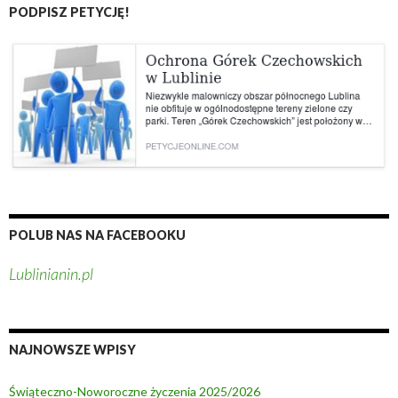
a
PODPISZ PETYCJĘ!
s
z
e
n
i
e
s
z
u
k
a
POLUB NAS NA FACEBOOKU
l
Lublinianin.pl
i
s
i
ę
NAJNOWSZE WPISY
p
o
Świąteczno-Noworoczne życzenia 2025/2026