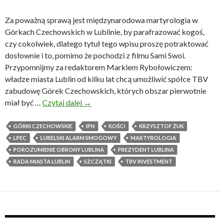
Za poważną sprawą jest międzynarodowa martyrologia w
Górkach Czechowskich w Lublinie, by parafrazować kogoś,
czy cokolwiek, dlatego tytuł tego wpisu proszę potraktować
dosłownie i to, pomimo że pochodzi z filmu Sami Swoi.
Przypomnijmy za redaktorem Markiem Rybołowiczem:
władze miasta Lublin od kilku lat chcą umożliwić spółce TBV
zabudowę Górek Czechowskich, których obszar pierwotnie
miał być …
Czytaj dalej
Ż
→
e
b
GÓRKI CZECHOWSKIE
IPN
KOŚCI
KRZYSZTOF ŻUK
y
LPEC
LUBELSKI ALARM SMOGOWY
MARTYROLOGIA
k
POROZUMIENIE OBRONY LUBLINA
PREZYDENT LUBLINA
o
RADA MIASTA LUBLIN
SZCZĄTKI
TBV INVESTMENT
ś
c
i
n