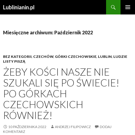
Szukaj
Lublinianin.pl
PRZESKOCZ
MENU
DO
GŁÓWN
TREŚCI
Miesięczne archiwum: Październik 2022
BEZ KATEGORII
,
CZECHÓW
,
GÓRKI CZECHOWSKIE
,
LUBLIN
,
LUDZIE
LISTY PISZĄ
ŻEBY KOŚCI NASZE NIE
SZUKALI SIĘ PO ŚWIECIE!
PO GÓRKACH
CZECHOWSKICH
RÓWNIEŻ!
10 PAŹDZIERNIKA 2022
ANDRZEJ FILIPOWICZ
DODAJ
KOMENTARZ