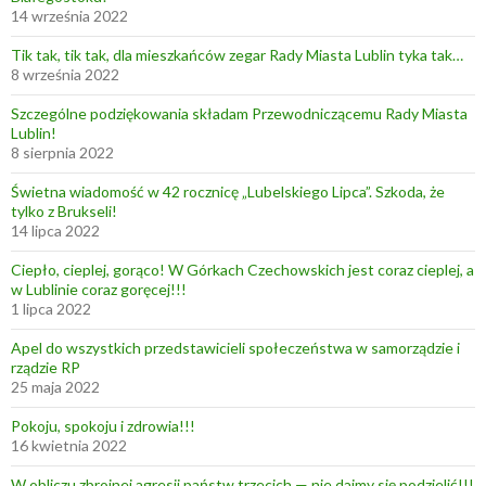
14 września 2022
Tik tak, tik tak, dla mieszkańców zegar Rady Miasta Lublin tyka tak…
8 września 2022
Szczególne podziękowania składam Przewodniczącemu Rady Miasta
Lublin!
8 sierpnia 2022
Świetna wiadomość w 42 rocznicę „Lubelskiego Lipca”. Szkoda, że
tylko z Brukseli!
14 lipca 2022
Ciepło, cieplej, gorąco! W Górkach Czechowskich jest coraz cieplej, a
w Lublinie coraz goręcej!!!
1 lipca 2022
Apel do wszystkich przedstawicieli społeczeństwa w samorządzie i
rządzie RP
25 maja 2022
Pokoju, spokoju i zdrowia!!!
16 kwietnia 2022
W obliczu zbrojnej agresji państw trzecich — nie dajmy się podzielić!!!