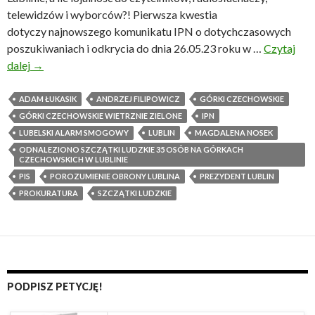
telewidzów i wyborców?! Pierwsza kwestia
dotyczy najnowszego komunikatu IPN o dotychczasowych
poszukiwaniach i odkrycia do dnia 26.05.23 roku w …
Czytaj
dalej
I
→
l
e
ADAM ŁUKASIK
ANDRZEJ FILIPOWICZ
GÓRKI CZECHOWSKIE
w
GÓRKI CZECHOWSKIE WIETRZNIE ZIELONE
IPN
a
LUBELSKI ALARM SMOGOWY
LUBLIN
MAGDALENA NOSEK
r
ODNALEZIONO SZCZĄTKI LUDZKIE 35 OSÓB NA GÓRKACH
CZECHOWSKICH W LUBLINIE
t
PIS
POROZUMIENIE OBRONY LUBLINA
PREZYDENT LUBLIN
a
PROKURATURA
SZCZĄTKI LUDZKIE
j
e
s
t
p
a
PODPISZ PETYCJĘ!
m