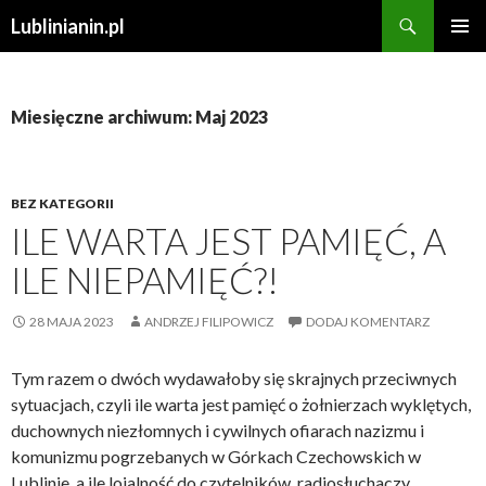
Szukaj
Lublinianin.pl
PRZESKOCZ
MENU
DO
GŁÓWN
TREŚCI
Miesięczne archiwum: Maj 2023
BEZ KATEGORII
ILE WARTA JEST PAMIĘĆ, A
ILE NIEPAMIĘĆ?!
28 MAJA 2023
ANDRZEJ FILIPOWICZ
DODAJ KOMENTARZ
Tym razem o dwóch wydawałoby się skrajnych przeciwnych
sytuacjach, czyli ile warta jest pamięć o żołnierzach wyklętych,
duchownych niezłomnych i cywilnych ofiarach nazizmu i
komunizmu pogrzebanych w Górkach Czechowskich w
Lublinie, a ile lojalność do czytelników, radiosłuchaczy,