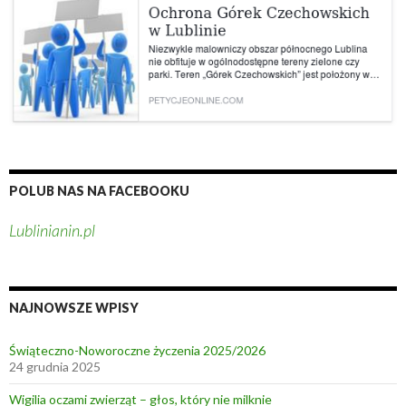
i
ę
ć
,
a
i
l
e
n
POLUB NAS NA FACEBOOKU
i
e
Lublinianin.pl
p
a
m
NAJNOWSZE WPISY
i
ę
Świąteczno-Noworoczne życzenia 2025/2026
ć
24 grudnia 2025
?
!
Wigilia oczami zwierząt – głos, który nie milknie