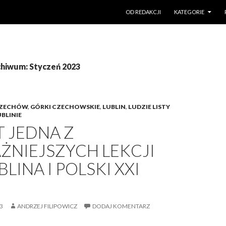
PRZESKOCZ DO TREŚCI
OD REDAKCJI
KATEGORIE
chiwum: Styczeń 2023
ZECHÓW
,
GÓRKI CZECHOWSKIE
,
LUBLIN
,
LUDZIE LISTY
BLINIE
T JEDNA Z
ŻNIEJSZYCH LEKCJI
BLINA I POLSKI XXI
3
ANDRZEJ FILIPOWICZ
DODAJ KOMENTARZ