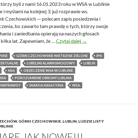
którzy byli z nami 16.01.2023 roku w WSA w Lublinie
ie i myślami na kolejnej 3. już rozprawie ws.
ek Czechowskich — polecam zapis posiedzenia i
czenia, bo zawarto tam prawdę o tych, którzy swoje
chania i zaniedbania opierają na naszych głosach
kilka lat. Zapewniam, że …
Czytaj dalej
T
→
o
j
SKIE
GÓRKI CZECHOWSKIE WIETRZNIE ZIELONE
IPN
e
LEKTUALNE
LUBELSKI ALARM SMOGOWY
LUBLIN
s
NSA
ORZECZENIE WSA W LUBLINIE
t
RKA
POROZUMIENIE OBRONY LUBLINA
j
 NIEPRAWDY
SKARGA KASACYJNA
WSA
e
d
n
a
ZECHÓW
,
GÓRKI CZECHOWSKIE
,
LUBLIN
,
LUDZIE LISTY
z
BLINIE
n
JARE JAK NOWE!!!
a