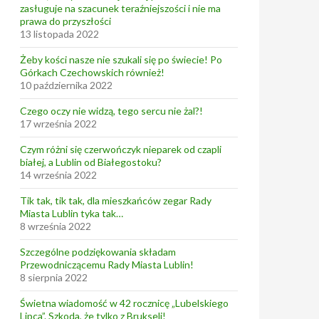
zasługuje na szacunek teraźniejszości i nie ma
prawa do przyszłości
13 listopada 2022
Żeby kości nasze nie szukali się po świecie! Po
Górkach Czechowskich również!
10 października 2022
Czego oczy nie widzą, tego sercu nie żal?!
17 września 2022
Czym różni się czerwończyk nieparek od czapli
białej, a Lublin od Białegostoku?
14 września 2022
Tik tak, tik tak, dla mieszkańców zegar Rady
Miasta Lublin tyka tak…
8 września 2022
Szczególne podziękowania składam
Przewodniczącemu Rady Miasta Lublin!
8 sierpnia 2022
Świetna wiadomość w 42 rocznicę „Lubelskiego
Lipca”. Szkoda, że tylko z Brukseli!