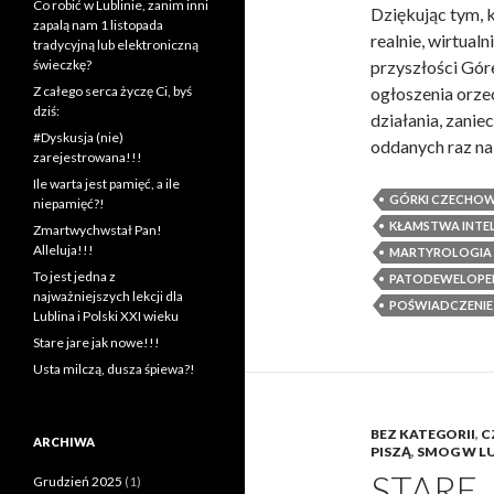
Co robić w Lublinie, zanim inni
Dziękując tym, 
zapalą nam 1 listopada
realnie, wirtualn
tradycyjną lub elektroniczną
świeczkę?
przyszłości Gór
Z całego serca życzę Ci, byś
ogłoszenia orze
dziś:
działania, zanie
#Dyskusja (nie)
oddanych raz na 
zarejestrowana!!!
Ile warta jest pamięć, a ile
GÓRKI CZECHOW
niepamięć?!
KŁAMSTWA INTE
Zmartwychwstał Pan!
Alleluja!!!
MARTYROLOGIA
To jest jedna z
PATODEWELOPE
najważniejszych lekcji dla
POŚWIADCZENIE
Lublina i Polski XXI wieku
Stare jare jak nowe!!!
Usta milczą, dusza śpiewa?!
BEZ KATEGORII
,
C
ARCHIWA
PISZĄ
,
SMOG W LU
STARE 
Grudzień 2025
(1)