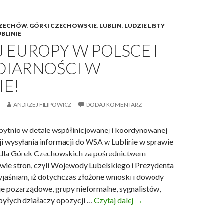
ZECHÓW
,
GÓRKI CZECHOWSKIE
,
LUBLIN
,
LUDZIE LISTY
BLINIE
 EUROPY W POLSCE I
DIARNOŚCI W
IE!
ANDRZEJ FILIPOWICZ
DODAJ KOMENTARZ
ytnio w detale współinicjowanej i koordynowanej
ji wysyłania informacji do WSA w Lublinie w sprawie
dla Górek Czechowskich za pośrednictwem
wie stron, czyli Wojewody Lubelskiego i Prezydenta
yjaśniam, iż dotychczas złożone wnioski i dowody
je pozarządowe, grupy nieformalne, sygnalistów,
 byłych działaczy opozycji …
Czytaj dalej
W
→
i