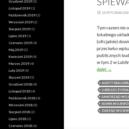
ŚPIEWA
Grudzień 2019
(3)
Listopad 2019
(1)
13 STYCZNIA 202
Październik 2019
(2)
Wrzesień 2019
(2)
Tym razem nie o
Sierpień 2019
(1)
lokalnego układu
Lipiec 2019
(1)
(oficjalnie) dow
Czerwiec 2019
(4)
przeciwko wpisa
Maj 2019
(2)
publicznych bud
Kwiecień 2019
(4)
w tym 2 w Lublin
Marzec 2019
(4)
dalej
U
→
Luty 2019
(4)
s
Styczeń 2019
(5)
t
AUDYT KRAJOB
Grudzień 2018
(4)
a
LUBELSZCZYZNA
Listopad 2018
(4)
m
SAMORZĄD WOJ
Październik 2018
(4)
i
SEJMIK WOJEWÓ
Wrzesień 2018
(8)
l
ZARZĄD WOJEW
Sierpień 2018
(2)
c
Lipiec 2018
(2)
z
Czerwiec 2018
(6)