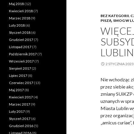
ą
Maj 2018
(12)
,
Kwiecień 2018
(7)
BEZ KATEGORII
,
C
d
Marzec 2018
(9)
PISZĄ
,
SMOG W LU
u
Luty 2018
(6)
WIĘCEJ
s
Styczeń 2018
(6)
z
SUBSY
Grudzień 2017
(7)
a
Listopad 2017
(7)
LUBLIN
ś
Październik 2017
(7)
p
Wrzesień 2017
(7)
2 STYCZNIA 2023
i
Sierpień 2017
(2)
e
Lipiec 2017
(8)
Nie wchodząc zb
w
Czerwiec 2017
(13)
przez siebie akc
a
Maj 2017
(8)
zmiany SUiKZP 
?
Kwiecień 2017
(4)
uznanych w spra
!
Marzec 2017
(9)
Miasta Lublin w
Luty 2017
(9)
przez organizac
Styczeń 2017
(6)
„amicus curiae”,
Grudzień 2016
(5)
Listopad 2016
(8)