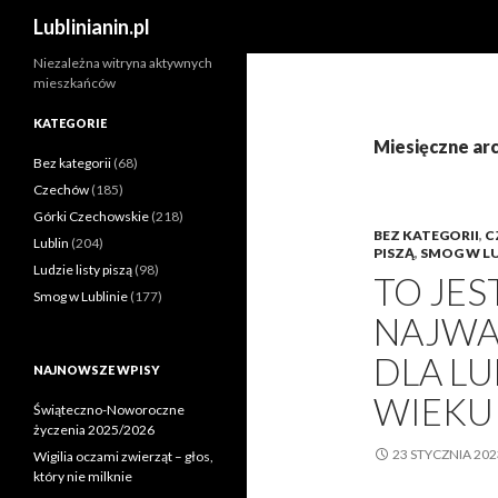
Szukaj
Lublinianin.pl
Niezależna witryna aktywnych
mieszkańców
KATEGORIE
Miesięczne ar
Bez kategorii
(68)
Czechów
(185)
Górki Czechowskie
(218)
BEZ KATEGORII
,
C
Lublin
(204)
PISZĄ
,
SMOG W LU
Ludzie listy piszą
(98)
TO JES
Smog w Lublinie
(177)
NAJWA
DLA LU
NAJNOWSZE WPISY
WIEKU
Świąteczno-Noworoczne
życzenia 2025/2026
23 STYCZNIA 202
Wigilia oczami zwierząt – głos,
który nie milknie