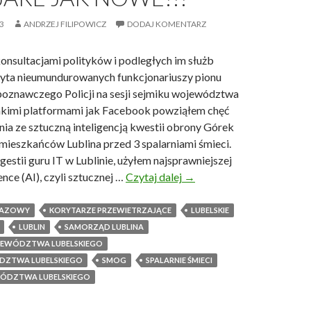
j
3
ANDRZEJ FILIPOWICZ
DODAJ KOMENTARZ
w
a
onsultacjami polityków i podległych im służb
ż
zyta nieumundurowanych funkcjonariuszy pionu
n
oznawczego Policji na sesji sejmiku województwa
i
takimi platformami jak Facebook powziąłem chęć
e
ia ze sztuczną inteligencją kwestii obrony Górek
j
mieszkańców Lublina przed 3 spalarniami śmieci.
s
gestii guru IT w Lublinie, użyłem najsprawniejszej
z
igence (AI), czyli sztucznej …
Czytaj dalej
S
→
y
t
c
a
RAZOWY
KORYTARZE PRZEWIETRZAJĄCE
LUBELSKIE
h
r
LUBLIN
SAMORZĄD LUBLINA
l
e
EWÓDZTWA LUBELSKIEGO
e
j
DZTWA LUBELSKIEGO
SMOG
SPALARNIE ŚMIECI
k
a
ÓDZTWA LUBELSKIEGO
c
r
j
e