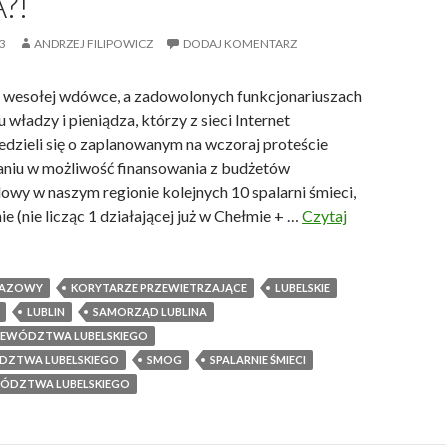
?!
X
I
3
ANDRZEJ FILIPOWICZ
DODAJ KOMENTARZ
w
i
 wesołej wdówce, a zadowolonych funkcjonariuszach
e
 władzy i pieniądza, którzy z sieci Internet
k
iedzieli się o zaplanowanym na wczoraj proteście
u
niu w możliwość finansowania z budżetów
owy w naszym regionie kolejnych 10 spalarni śmieci,
ie (nie licząc 1 działającej już w Chełmie + …
Czytaj
RAZOWY
KORYTARZE PRZEWIETRZAJĄCE
LUBELSKIE
LUBLIN
SAMORZĄD LUBLINA
EWÓDZTWA LUBELSKIEGO
DZTWA LUBELSKIEGO
SMOG
SPALARNIE ŚMIECI
ÓDZTWA LUBELSKIEGO