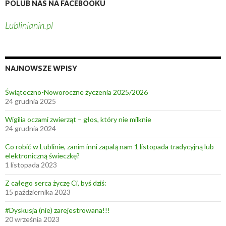
e
w
POLUB NAS NA FACEBOOKU
l
s
Lublinianin.pl
s
k
k
i
i
e
e
j
NAJNOWSZE WPISY
g
a
o
k
Świąteczno-Noworoczne życzenia 2025/2026
w
24 grudnia 2025
a
Wigilia oczami zwierząt – głos, który nie milknie
r
24 grudnia 2024
s
Co robić w Lublinie, zanim inni zapalą nam 1 listopada tradycyjną lub
z
elektroniczną świeczkę?
a
1 listopada 2023
w
Z całego serca życzę Ci, byś dziś:
s
15 października 2023
k
a
#Dyskusja (nie) zarejestrowana!!!
20 września 2023
R