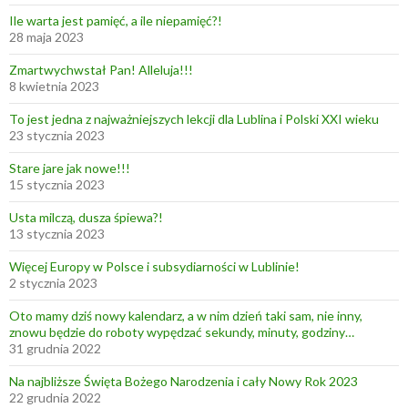
e
Ile warta jest pamięć, a ile niepamięć?!
d
28 maja 2023
u
Zmartwychwstał Pan! Alleluja!!!
t
8 kwietnia 2023
a
To jest jedna z najważniejszych lekcji dla Lublina i Polski XXI wieku
O
23 stycznia 2023
r
d
Stare jare jak nowe!!!
15 stycznia 2023
o
n
Usta milczą, dusza śpiewa?!
a
13 stycznia 2023
,
Więcej Europy w Polsce i subsydiarności w Lublinie!
c
2 stycznia 2023
z
Oto mamy dziś nowy kalendarz, a w nim dzień taki sam, nie inny,
y
znowu będzie do roboty wypędzać sekundy, minuty, godziny…
P
31 grudnia 2022
u
Na najbliższe Święta Bożego Narodzenia i cały Nowy Rok 2023
z
22 grudnia 2022
i