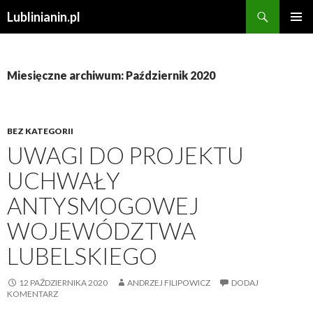
Szukaj
Lublinianin.pl
PRZESKOCZ
MENU
DO
GŁÓWN
TREŚCI
Miesięczne archiwum: Październik 2020
BEZ KATEGORII
UWAGI DO PROJEKTU
UCHWAŁY
ANTYSMOGOWEJ
WOJEWÓDZTWA
LUBELSKIEGO
12 PAŹDZIERNIKA 2020
ANDRZEJ FILIPOWICZ
DODAJ
KOMENTARZ