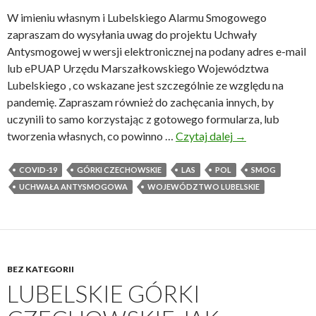
W imieniu własnym i Lubelskiego Alarmu Smogowego
zapraszam do wysyłania uwag do projektu Uchwały
Antysmogowej w wersji elektronicznej na podany adres e-mail
lub ePUAP Urzędu Marszałkowskiego Województwa
Lubelskiego , co wskazane jest szczególnie ze względu na
pandemię. Zapraszam również do zachęcania innych, by
uczynili to samo korzystając z gotowego formularza, lub
tworzenia własnych, co powinno …
Czytaj dalej
U
→
w
a
COVID-19
GÓRKI CZECHOWSKIE
LAS
POL
SMOG
g
UCHWAŁA ANTYSMOGOWA
WOJEWÓDZTWO LUBELSKIE
i
d
o
p
BEZ KATEGORII
r
LUBELSKIE GÓRKI
o
j