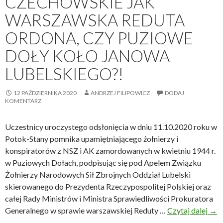
CZECHOWSKIE JAK
e
WARSZAWSKA REDUTA
k
t
ORDONA, CZY PUZIOWE
u
DOŁY KOŁO JANOWA
U
c
LUBELSKIEGO?!
h
w
12 PAŹDZIERNIKA 2020
ANDRZEJ FILIPOWICZ
DODAJ
a
KOMENTARZ
ł
y
Uczestnicy uroczystego odsłonięcia w dniu 11.10.2020 roku w
A
Potok-Stany pomnika upamiętniającego żołnierzy i
n
konspiratorów z NSZ i AK zamordowanych w kwietniu 1944 r.
t
w Puziowych Dołach, podpisując się pod Apelem Związku
y
Żołnierzy Narodowych Sił Zbrojnych Oddział Lubelski
s
skierowanego do Prezydenta Rzeczypospolitej Polskiej oraz
m
całej Rady Ministrów i Ministra Sprawiedliwości Prokuratora
o
Generalnego w sprawie warszawskiej Reduty …
Czytaj dalej
L
→
g
u