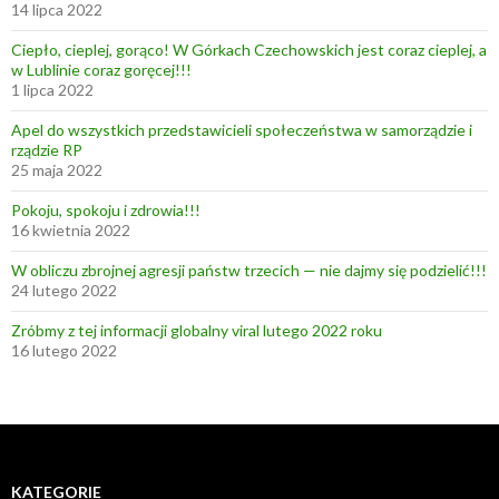
u
14 lipca 2022
b
Ciepło, cieplej, gorąco! W Górkach Czechowskich jest coraz cieplej, a
e
w Lublinie coraz goręcej!!!
l
1 lipca 2022
s
Apel do wszystkich przedstawicieli społeczeństwa w samorządzie i
k
rządzie RP
i
25 maja 2022
e
Pokoju, spokoju i zdrowia!!!
g
16 kwietnia 2022
o
W obliczu zbrojnej agresji państw trzecich — nie dajmy się podzielić!!!
?
24 lutego 2022
!
Zróbmy z tej informacji globalny viral lutego 2022 roku
16 lutego 2022
KATEGORIE