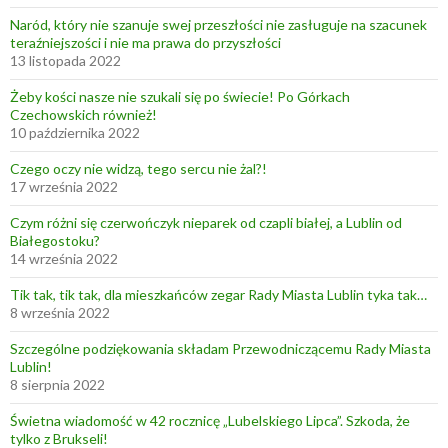
o
Naród, który nie szanuje swej przeszłości nie zasługuje na szacunek
teraźniejszości i nie ma prawa do przyszłości
w
13 listopada 2022
e
D
Żeby kości nasze nie szukali się po świecie! Po Górkach
Czechowskich również!
o
10 października 2022
ł
y
Czego oczy nie widzą, tego sercu nie żal?!
17 września 2022
k
o
Czym różni się czerwończyk nieparek od czapli białej, a Lublin od
ł
Białegostoku?
14 września 2022
o
J
Tik tak, tik tak, dla mieszkańców zegar Rady Miasta Lublin tyka tak…
a
8 września 2022
n
Szczególne podziękowania składam Przewodniczącemu Rady Miasta
o
Lublin!
w
8 sierpnia 2022
a
Świetna wiadomość w 42 rocznicę „Lubelskiego Lipca”. Szkoda, że
L
tylko z Brukseli!