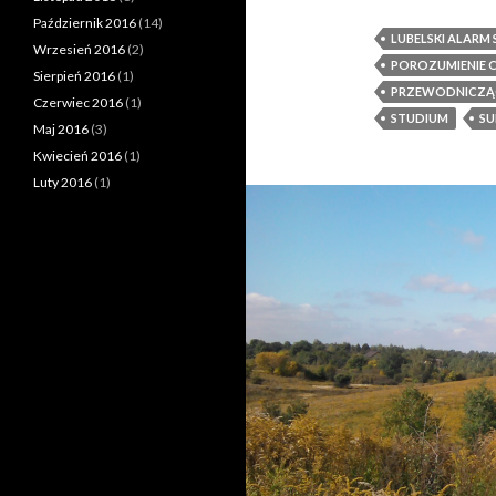
Październik 2016
(14)
LUBELSKI ALAR
Wrzesień 2016
(2)
POROZUMIENIE 
Sierpień 2016
(1)
PRZEWODNICZĄC
Czerwiec 2016
(1)
STUDIUM
SU
Maj 2016
(3)
Kwiecień 2016
(1)
Luty 2016
(1)