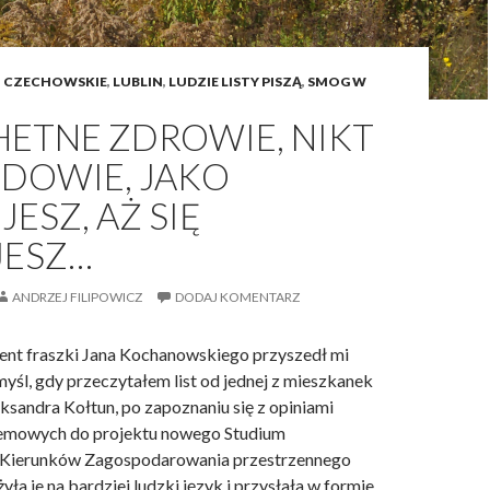
y
,
c
j
h
a
I CZECHOWSKIE
,
LUBLIN
,
LUDZIE LISTY PISZĄ
,
SMOG W
i
k
z
HETNE ZDROWIE, NIKT
k
a
o
E DOWIE, JAKO
n
t
i
ESZ, AŻ SIĘ
p
e
a
JESZ…
c
l
h
i
ANDRZEJ FILIPOWICZ
DODAJ KOMENTARZ
a
ł
n
f
nt fraszki Jana Kochanowskiego przyszedł mi
i
a
yśl, gdy przeczytałem list od jednej z mieszkanek
a
j
eksandra Kołtun, po zapoznaniu się z opiniami
k
temowych do projektu nowego Studium
ę
Kierunków Zagospodarowania przestrzennego
,
yła je na bardziej ludzki język i przysłała w formie