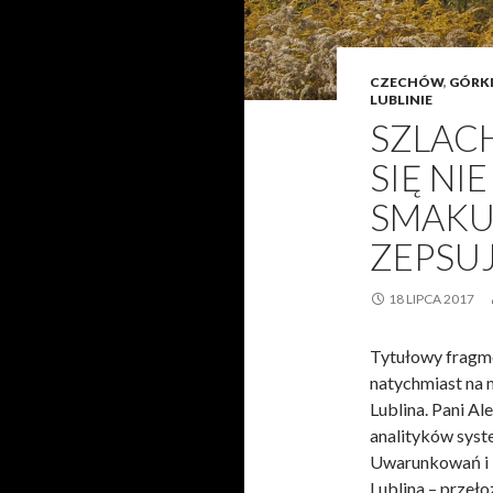
CZECHÓW
,
GÓRK
LUBLINIE
SZLAC
SIĘ NI
SMAKUJ
ZEPSU
18 LIPCA 2017
Tytułowy fragme
natychmiast na m
Lublina. Pani Al
analityków sys
Uwarunkowań i 
Lublina – przełoż