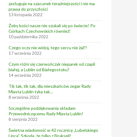
zasługuje na szacunek teraźniejszości i nie ma
prawa do przyszłości
13 listopada 2022
Żeby kości nasze nie szukali się po świecie! Po
Górkach Czechowskich również!
10 października 2022
Czego oczy nie widzą, tego sercu nie żal?!
17 września 2022
Czym różni się czerwończyk nieparek od czapli
białej, a Lublin od Białegostoku?
14 września 2022
Tik tak, tik tak, dla mieszkańców zegar Rady
Miasta Lublin tyka tak…
8 września 2022
Szczególne podziękowania składam
Przewodniczącemu Rady Miasta Lublin!
8 sierpnia 2022
Świetna wiadomość w 42 rocznicę „Lubelskiego
Lipca”. Szkoda, że tylko z Brukseli!