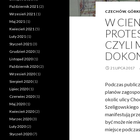
Październik 2021
(2)
CZECHÓW
,
GÓRK
Wrzesień 2021
(1)
W CIE
Maj 2021
(1)
Kwiecień 2021
(5)
PROTES
Luty 2021
(1)
CZYLI
Styczeń 2021
(3)
Grudzień 2020
(1)
DOKON
Listopad 2020
(1)
Październik 2020
(2)
21 LIPCA 2017
Wrzesień 2020
(1)
Sierpień 2020
(1)
Podczas publicz
Lipiec 2020
(1)
planów zagospod
Czerwiec 2020
(1)
okolic ulicy Cho
Maj 2020
(1)
Szeligowskiego –
Kwiecień 2020
(2)
manifestują prz
Marzec 2020
(3)
być może nie mie
Luty 2020
(2)
miejsce podczas 
Styczeń 2020
(7)