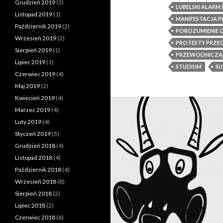
Grudzień 2019
(3)
LUBELSKI ALAR
Listopad 2019
(1)
MANIFESTACJA 
Październik 2019
(2)
POROZUMIENIE 
Wrzesień 2019
(2)
PROTESTY PRZE
Sierpień 2019
(1)
PRZEWODNICZĄC
Lipiec 2019
(1)
STUDIUM
SU
Czerwiec 2019
(4)
Maj 2019
(2)
Kwiecień 2019
(4)
Marzec 2019
(4)
Luty 2019
(4)
Styczeń 2019
(5)
Grudzień 2018
(4)
Listopad 2018
(4)
Październik 2018
(4)
Wrzesień 2018
(8)
Sierpień 2018
(2)
Lipiec 2018
(2)
Czerwiec 2018
(6)