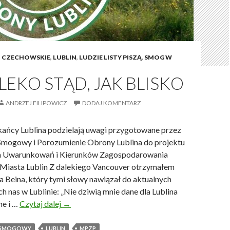
I CZECHOWSKIE
,
LUBLIN
,
LUDZIE LISTY PISZĄ
,
SMOG W
LEKO STĄD, JAK BLISKO
ANDRZEJ FILIPOWICZ
DODAJ KOMENTARZ
kańcy Lublina podzielają uwagi przygotowane przez
Smogowy i Porozumienie Obrony Lublina do projektu
 Uwarunkowań i Kierunków Zagospodarowania
Miasta Lublin Z dalekiego Vancouver otrzymałem
ra Beina, który tymi słowy nawiązał do aktualnych
h nas w Lublinie: „Nie dziwią mnie dane dla Lublina
ne i …
Czytaj dalej
J
→
a
k
M SMOGOWY
LUBLIN
MPZP