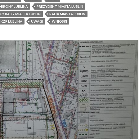
d
OBRONY LUBLINA
PREZYDENT MIASTA LUBLIN
a
Y RADY MIASTA LUBLIN
RADA MIASTA LUBLIN
l
IKZP LUBLINA
UWAGI
WNIOSKI
e
k
o
s
t
ą
d
,
j
a
k
b
l
i
s