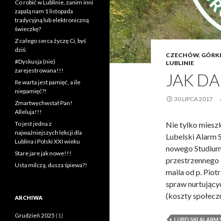
Co robić w Lublinie, zanim inni
zapalą nam 1 listopada
tradycyjną lub elektroniczną
świeczkę?
Z całego serca życzę Ci, byś
dziś:
CZECHÓW
,
GÓRK
#Dyskusja (nie)
LUBLINIE
zarejestrowana!!!
JAK DA
Ile warta jest pamięć, a ile
niepamięć?!
30 LIPCA 2017
Zmartwychwstał Pan!
Alleluja!!!
To jest jedna z
Nie tylko miesz
najważniejszych lekcji dla
Lubelski Alarm 
Lublina i Polski XXI wieku
nowego Studium
Stare jare jak nowe!!!
przestrzennego 
Usta milczą, dusza śpiewa?!
maila od p. Piot
spraw nurtującyc
(koszty społecz
ARCHIWA
Grudzień 2025
(1)
LUBELSKI ALAR