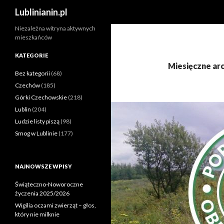
Szukaj
Lublinianin.pl
Niezależna witryna aktywnych
mieszkańców
KATEGORIE
Miesięczne arc
Bez kategorii
(68)
Czechów
(185)
Górki Czechowskie
(218)
Lublin
(204)
Ludzie listy piszą
(98)
Smog w Lublinie
(177)
NAJNOWSZE WPISY
Świąteczno-Noworoczne
życzenia 2025/2026
Wigilia oczami zwierząt – głos,
który nie milknie