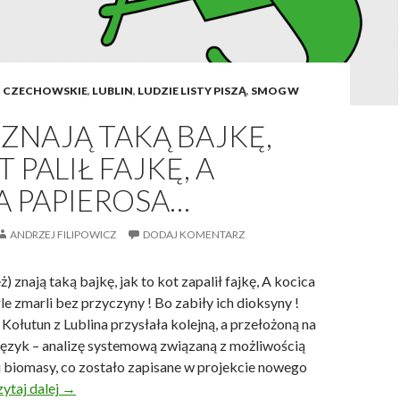
t
ó
w
w
I CZECHOWSKIE
,
LUBLIN
,
LUDZIE LISTY PISZĄ
,
SMOG W
L
 ZNAJĄ TAKĄ BAJKĘ,
u
b
 PALIŁ FAJKĘ, A
l
A PAPIEROSA…
i
n
i
ANDRZEJ FILIPOWICZ
DODAJ KOMENTARZ
e
,
ż) znają taką bajkę, jak to kot zapalił fajkę, A kocica
c
 zmarli bez przyczyny ! Bo zabiły ich dioksyny !
z
Kołutun z Lublina przysłała kolejną, a przełożoną na
y
 Język – analizę systemową związaną z możliwością
l
 biomasy, co zostało zapisane w projekcie nowego
i
ytaj dalej
D
→