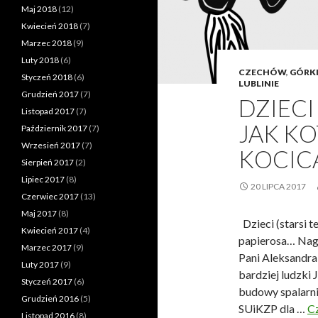
Maj 2018
(12)
Kwiecień 2018
(7)
Marzec 2018
(9)
Luty 2018
(6)
CZECHÓW
,
GÓRK
Styczeń 2018
(6)
LUBLINIE
Grudzień 2017
(7)
DZIECI
Listopad 2017
(7)
JAK KOT
Październik 2017
(7)
Wrzesień 2017
(7)
KOCIC
Sierpień 2017
(2)
Lipiec 2017
(8)
20 LIPCA 2017
Czerwiec 2017
(13)
Maj 2017
(8)
Dzieci (starsi te
Kwiecień 2017
(4)
papierosa… Nagle
Marzec 2017
(9)
Pani Aleksandra 
Luty 2017
(9)
bardziej ludzki
Styczeń 2017
(6)
budowy spalarni
Grudzień 2016
(5)
SUiKZP dla …
Cz
Listopad 2016
(8)