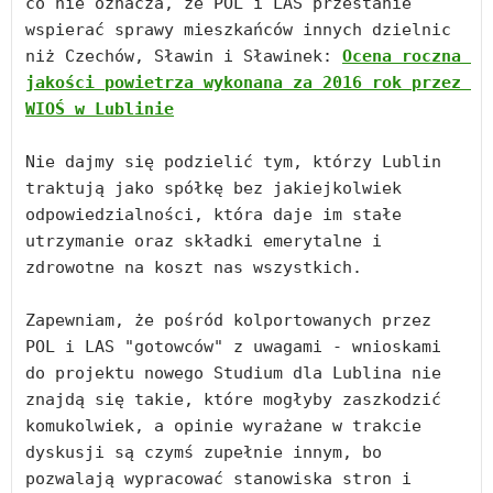
co nie oznacza, że POL i LAS przestanie 
wspierać sprawy mieszkańców innych dzielnic 
niż Czechów, Sławin i Sławinek: 
Ocena roczna 
jakości powietrza wykonana za 2016 rok przez 
WIOŚ w Lublinie

Nie dajmy się podzielić tym, którzy Lublin 
traktują jako spółkę bez jakiejkolwiek 
odpowiedzialności, która daje im stałe 
utrzymanie oraz składki emerytalne i 
zdrowotne na koszt nas wszystkich.

Zapewniam, że pośród kolportowanych przez 
POL i LAS "gotowców" z uwagami - wnioskami 
do projektu nowego Studium dla Lublina nie 
znajdą się takie, które mogłyby zaszkodzić 
komukolwiek, a opinie wyrażane w trakcie 
dyskusji są czymś zupełnie innym, bo 
pozwalają wypracować stanowiska stron i 