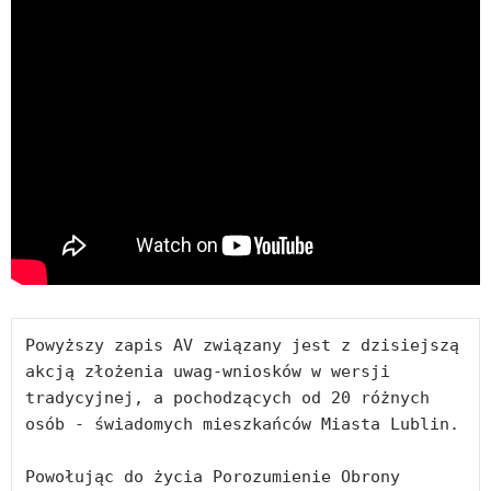
Powyższy zapis AV związany jest z dzisiejszą 
akcją złożenia uwag-wniosków w wersji 
tradycyjnej, a pochodzących od 20 różnych 
osób - świadomych mieszkańców Miasta Lublin.

Powołując do życia Porozumienie Obrony 