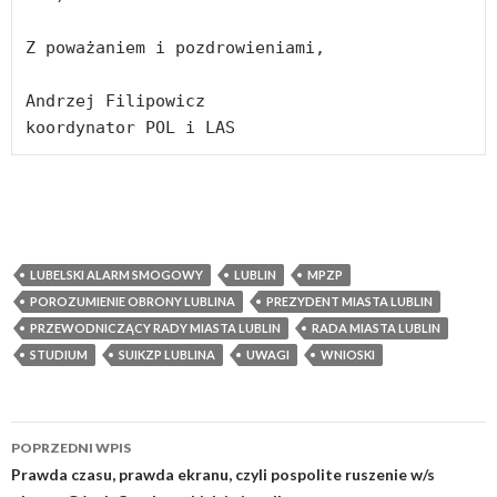
Z poważaniem i pozdrowieniami,

Andrzej Filipowicz

koordynator POL i LAS
LUBELSKI ALARM SMOGOWY
LUBLIN
MPZP
POROZUMIENIE OBRONY LUBLINA
PREZYDENT MIASTA LUBLIN
PRZEWODNICZĄCY RADY MIASTA LUBLIN
RADA MIASTA LUBLIN
STUDIUM
SUIKZP LUBLINA
UWAGI
WNIOSKI
POPRZEDNI WPIS
Zobacz
Prawda czasu, prawda ekranu, czyli pospolite ruszenie w/s