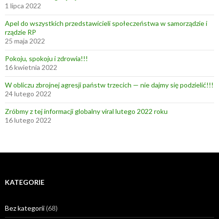
1 lipca 2022
Apel do wszystkich przedstawicieli społeczeństwa w samorządzie i
rządzie RP
25 maja 2022
Pokoju, spokoju i zdrowia!!!
16 kwietnia 2022
W obliczu zbrojnej agresji państw trzecich — nie dajmy się podzielić!!!
24 lutego 2022
Zróbmy z tej informacji globalny viral lutego 2022 roku
16 lutego 2022
KATEGORIE
Bez kategorii
(68)