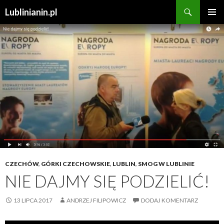
Szukaj
Lublinianin.pl
PRZESKOCZ
MENU
DO
GŁÓWN
TREŚCI
CZECHÓW
,
GÓRKI CZECHOWSKIE
,
LUBLIN
,
SMOG W LUBLINIE
NIE DAJMY SIĘ PODZIELIĆ!
13 LIPCA 2017
ANDRZEJ FILIPOWICZ
DODAJ KOMENTARZ