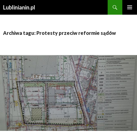
Szukaj
Lublinianin.pl
PRZESKOCZ
MENU
DO
GŁÓWN
TREŚCI
Archiwa tagu: Protesty przeciw reformie sądów