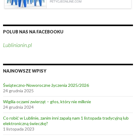
e
s
t
ó
w
POLUB NAS NA FACEBOOKU
w
Lublinianin.pl
L
u
b
l
NAJNOWSZE WPISY
i
n
Świąteczno-Noworoczne życzenia 2025/2026
i
24 grudnia 2025
e
Wigilia oczami zwierząt – głos, który nie milknie
,
24 grudnia 2024
c
Co robić w Lublinie, zanim inni zapalą nam 1 listopada tradycyjną lub
z
elektroniczną świeczkę?
y
1 listopada 2023
l