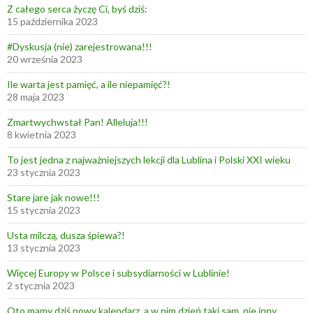
Z całego serca życzę Ci, byś dziś:
i
15 października 2023
m
e
#Dyskusja (nie) zarejestrowana!!!
20 września 2023
t
o
Ile warta jest pamięć, a ile niepamięć?!
d
28 maja 2023
a
Zmartwychwstał Pan! Alleluja!!!
f
8 kwietnia 2023
a
To jest jedna z najważniejszych lekcji dla Lublina i Polski XXI wieku
k
23 stycznia 2023
t
ó
Stare jare jak nowe!!!
15 stycznia 2023
w
d
Usta milczą, dusza śpiewa?!
o
13 stycznia 2023
k
Więcej Europy w Polsce i subsydiarności w Lublinie!
o
2 stycznia 2023
n
Oto mamy dziś nowy kalendarz, a w nim dzień taki sam, nie inny,