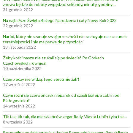
a
znowu będzie do roboty wypędzać sekundy, minuty, godziny…
n
31 grudnia 2022
y
Na najbliższe Święta Bożego Narodzenia i cały Nowy Rok 2023
c
22 grudnia 2022
h
i
Naród, który nie szanuje swej przeszłości nie zasługuje na szacunek
teraźniejszości i nie ma prawa do przyszłości
z
13 listopada 2022
a
n
Żeby kości nasze nie szukali się po świecie! Po Górkach
Czechowskich również!
i
10 października 2022
e
c
Czego oczy nie widzą, tego sercu nie żal?!
17 września 2022
h
a
Czym różni się czerwończyk nieparek od czapli białej, a Lublin od
n
Białegostoku?
14 września 2022
i
a
Tik tak, tik tak, dla mieszkańców zegar Rady Miasta Lublin tyka tak…
8 września 2022
Szczególne podziękowania składam Przewodniczącemu Rady Miasta