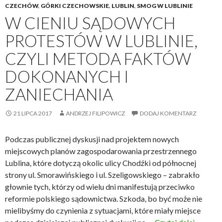
CZECHÓW
,
GÓRKI CZECHOWSKIE
,
LUBLIN
,
SMOG W LUBLINIE
W CIENIU SĄDOWYCH
PROTESTÓW W LUBLINIE,
CZYLI METODA FAKTÓW
DOKONANYCH I
ZANIECHANIA
21 LIPCA 2017
ANDRZEJ FILIPOWICZ
DODAJ KOMENTARZ
Podczas publicznej dyskusji nad projektem nowych
miejscowych planów zagospodarowania przestrzennego
Lublina, które dotyczą okolic ulicy Chodźki od północnej
strony ul. Smorawińskiego i ul. Szeligowskiego – zabrakło
głownie tych, którzy od wielu dni manifestują przeciwko
reformie polskiego sądownictwa. Szkoda, bo być może nie
mielibyśmy do czynienia z sytuacjami, które miały miejsce