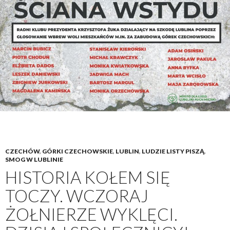
e
t
r
z
a
j
e
s
t
w
L
u
CZECHÓW
,
GÓRKI CZECHOWSKIE
,
LUBLIN
,
LUDZIE LISTY PISZĄ
,
b
SMOG W LUBLINIE
l
HISTORIA KOŁEM SIĘ
i
TOCZY. WCZORAJ
n
i
ŻOŁNIERZE WYKLĘCI.
e
p