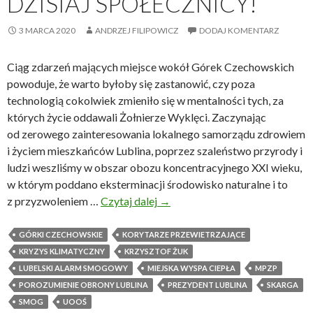
DZISIAJ SPOŁECZNICY!
r
z
3 MARCA 2020
ANDRZEJ FILIPOWICZ
DODAJ KOMENTARZ
y
c
Ciąg zdarzeń mających miejsce wokół Górek Czechowskich
z
powoduje, że warto byłoby się zastanowić, czy poza
y
technologią cokolwiek zmieniło się w mentalności tych, za
n
których życie oddawali Żołnierze Wyklęci. Zaczynając
ą
od zerowego zainteresowania lokalnego samorządu zdrowiem
p
i życiem mieszkańców Lublina, poprzez szaleństwo przyrody i
o
ludzi weszliśmy w obszar obozu koncentracyjnego XXI wieku,
n
w którym poddano eksterminacji środowisko naturalne i to
a
z przyzwoleniem …
Czytaj dalej
H
→
d
i
3
s
GÓRKI CZECHOWSKIE
KORYTARZE PRZEWIETRZAJĄCE
7
t
KRYZYS KLIMATYCZNY
KRZYSZTOF ŻUK
0
o
LUBELSKI ALARM SMOGOWY
MIEJSKA WYSPA CIEPŁA
MPZP
z
r
POROZUMIENIE OBRONY LUBLINA
PREZYDENT LUBLINA
SKARGA
g
i
SMOG
UOOŚ