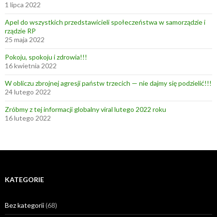
1 lipca 2022
Apel do wszystkich przedstawicieli społeczeństwa w samorządzie i
rządzie RP
25 maja 2022
Pokoju, spokoju i zdrowia!!!
16 kwietnia 2022
W obliczu zbrojnej agresji państw trzecich — nie dajmy się podzielić!!!
24 lutego 2022
Zróbmy z tej informacji globalny viral lutego 2022 roku
16 lutego 2022
KATEGORIE
Bez kategorii
(68)