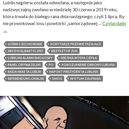
Lublin najpierw została odwołana, a następnie jako
nadzwyczajną zwołano w niedzielę 30 czerwca 2019 roku,
która trwała do białego rana dnia następnego, czyli 1 lipca. By
nie prowokować losu i powtórki „samorządowej …
Czytaj dalej
N
→
i
c
GÓRKI CZECHOWSKIE
KORYTARZE PRZEWIETRZAJĄCE
o
KRYZYS KLIMATYCZNY
KRZYSZTOF ŻUK
n
LUBELSKI ALARM SMOGOWY
MIEJSKA WYSPA CIEPŁA
a
PANEL OBYWATELSKI
PO
POROZUMIENIE OBRONY LUBLINA
s
RADA MIASTA LUBLIN
RAPORT PREZYDENTA LUBLINA
b
REFERENDUM LOKALNE
SMOG
WOTUM ZAUFANIA
e
z
n
a
s
?
!