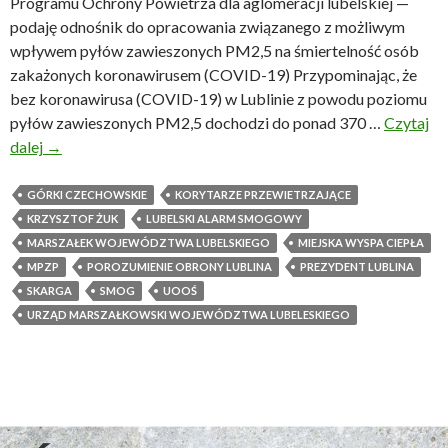
a
Programu Ochrony Powietrza dla aglomeracji lubelskiej —
L
podaję odnośnik do opracowania związanego z możliwym
u
wpływem pyłów zawieszonych PM2,5 na śmiertelność osób
b
zakażonych koronawirusem (COVID-19) Przypominając, że
l
bez koronawirusa (COVID-19) w Lublinie z powodu poziomu
i
pyłów zawieszonych PM2,5 dochodzi do ponad 370 …
Czytaj
n
dalej
Z
→
z
ł
a
a
GÓRKI CZECHOWSKIE
KORYTARZE PRZEWIETRZAJĄCE
2
j
KRZYSZTOF ŻUK
LUBELSKI ALARM SMOGOWY
0
a
MARSZAŁEK WOJEWÓDZTWA LUBELSKIEGO
MIEJSKA WYSPA CIEPŁA
1
k
MPZP
POROZUMIENIE OBRONY LUBLINA
PREZYDENT LUBLINA
9
o
SKARGA
SMOG
UOOŚ
r
ś
URZĄD MARSZAŁKOWSKI WOJEWÓDZTWA LUBELESKIEGO
o
ć
k
p
o
w
i