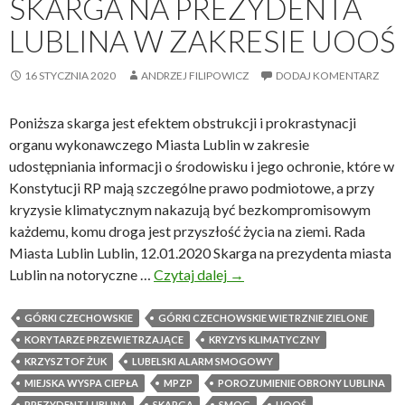
SKARGA NA PREZYDENTA
r
LUBLINA W ZAKRESIE UOOŚ
a
j
16 STYCZNIA 2020
ANDRZEJ FILIPOWICZ
DODAJ KOMENTARZ
Ż
o
ł
Poniższa skarga jest efektem obstrukcji i prokrastynacji
n
organu wykonawczego Miasta Lublin w zakresie
i
udostępniania informacji o środowisku i jego ochronie, które w
e
Konstytucji RP mają szczególne prawo podmiotowe, a przy
r
kryzysie klimatycznym nakazują być bezkompromisowym
z
każdemu, komu droga jest przyszłość życia na ziemi. Rada
e
Miasta Lublin Lublin, 12.01.2020 Skarga na prezydenta miasta
W
Lublin na notoryczne …
Czytaj dalej
S
→
y
k
k
a
GÓRKI CZECHOWSKIE
GÓRKI CZECHOWSKIE WIETRZNIE ZIELONE
l
r
KORYTARZE PRZEWIETRZAJĄCE
KRYZYS KLIMATYCZNY
ę
g
KRZYSZTOF ŻUK
LUBELSKI ALARM SMOGOWY
c
a
MIEJSKA WYSPA CIEPŁA
MPZP
POROZUMIENIE OBRONY LUBLINA
i
n
PREZYDENT LUBLINA
SKARGA
SMOG
UOOŚ