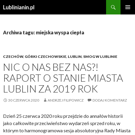
Szukaj
Lublinianin.pl
PRZESKOCZ
MENU
DO
GŁÓWN
TREŚCI
Archiwa tagu: miejska wyspa ciepła
CZECHÓW
,
GÓRKI CZECHOWSKIE
,
LUBLIN
,
SMOG W LUBLINIE
NIC O NAS BEZ NAS?!
RAPORT O STANIE MIASTA
LUBLIN ZA 2019 ROK
30 CZERWCA 2020
ANDRZEJ FILIPOWICZ
DODAJ KOMENTARZ
Dzień 25 czerwca 2020 roku przejdzie do annałów historii
jako całkowite przeciwieństwo wydarzeń sprzed roku, w
którym to harmonogramowa sesja absolutoryjna Rady Miasta