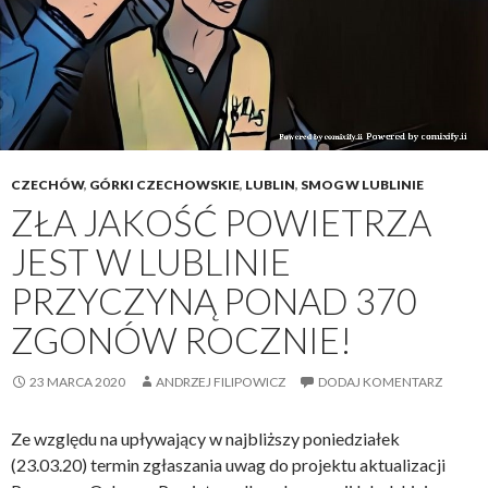
R
a
p
o
r
t
o
CZECHÓW
,
GÓRKI CZECHOWSKIE
,
LUBLIN
,
SMOG W LUBLINIE
s
ZŁA JAKOŚĆ POWIETRZA
t
JEST W LUBLINIE
a
n
PRZYCZYNĄ PONAD 370
i
ZGONÓW ROCZNIE!
e
M
i
23 MARCA 2020
ANDRZEJ FILIPOWICZ
DODAJ KOMENTARZ
a
s
Ze względu na upływający w najbliższy poniedziałek
t
(23.03.20) termin zgłaszania uwag do projektu aktualizacji