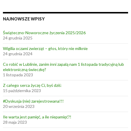
y
w
!
z
a
NAJNOWSZE WPISY
k
r
Świąteczno-Noworoczne życzenia 2025/2026
e
24 grudnia 2025
s
Wigilia oczami zwierząt – głos, który nie milknie
i
24 grudnia 2024
e
Co robić w Lublinie, zanim inni zapalą nam 1 listopada tradycyjną lub
u
elektroniczną świeczkę?
o
1 listopada 2023
o
Z całego serca życzę Ci, byś dziś:
ś
15 października 2023
#Dyskusja (nie) zarejestrowana!!!
20 września 2023
Ile warta jest pamięć, a ile niepamięć?!
28 maja 2023