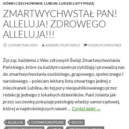
GÓRKI CZECHOWSKIE
,
LUBLIN
,
LUDZIE LISTY PISZĄ
ZMARTWYCHWSTAŁ PAN!
ALLELUJA! ZDROWEGO
ALLELUJA!!!
12 KWIETNIA 2020
ANDRZEJ FILIPOWICZ
DODAJ KOMENTARZ
Życząc każdemu z Was zdrowych Świąt Zmartwychwstania
Pańskiego, które za każdym razem przybliżają i prowadzą nas
do zmartwychwstania osobistego, grupowego, społecznego i
narodowego – polecam lekturę listu otwartego jednej z
mieszkanek Lublina, do tej pory nieopublikowanego przez
redakcję jednego z lokalnych dzienników. Pani Jolanta jak
przez soczewkę pokazuje patologię władzy samorządowej,
której w najdrobniejszych nawet …
Czytaj dalej
Z
→
m
a
ALLELUJA
CHOMIK EUROPEJSKI
ESOCH