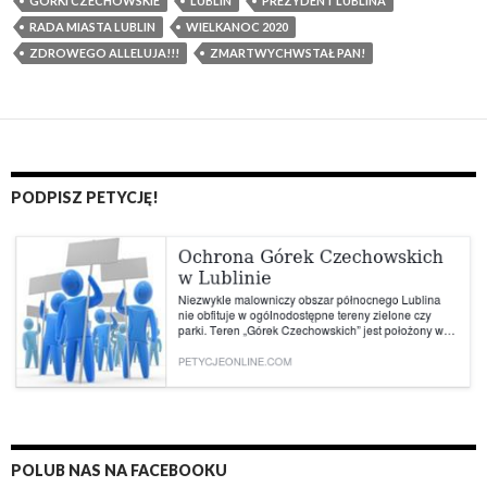
r
GÓRKI CZECHOWSKIE
LUBLIN
PREZYDENT LUBLINA
t
RADA MIASTA LUBLIN
WIELKANOC 2020
w
ZDROWEGO ALLELUJA!!!
ZMARTWYCHWSTAŁ PAN!
y
c
h
w
s
PODPISZ PETYCJĘ!
t
a
ł
P
a
n
!
A
l
l
e
POLUB NAS NA FACEBOOKU