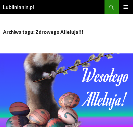
Szukaj
Lublinianin.pl
PRZESKOCZ
MENU
DO
GŁÓWN
TREŚCI
Archiwa tagu: Zdrowego Alleluja!!!