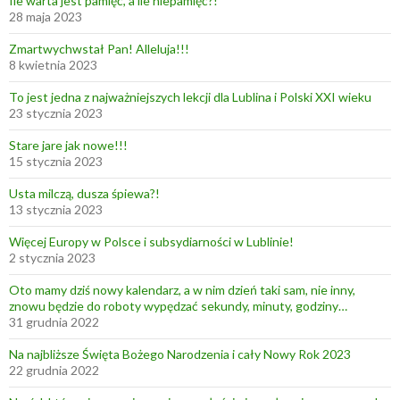
Ile warta jest pamięć, a ile niepamięć?!
j
28 maja 2023
a
Zmartwychwstał Pan! Alleluja!!!
!
8 kwietnia 2023
!
To jest jedna z najważniejszych lekcji dla Lublina i Polski XXI wieku
!
23 stycznia 2023
Stare jare jak nowe!!!
15 stycznia 2023
Usta milczą, dusza śpiewa?!
13 stycznia 2023
Więcej Europy w Polsce i subsydiarności w Lublinie!
2 stycznia 2023
Oto mamy dziś nowy kalendarz, a w nim dzień taki sam, nie inny,
znowu będzie do roboty wypędzać sekundy, minuty, godziny…
31 grudnia 2022
Na najbliższe Święta Bożego Narodzenia i cały Nowy Rok 2023
22 grudnia 2022