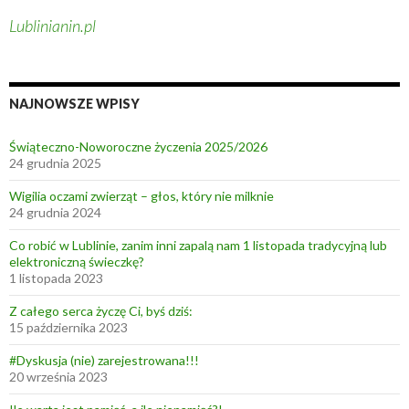
l
Lublinianin.pl
u
j
a
!
NAJNOWSZE WPISY
Z
d
Świąteczno-Noworoczne życzenia 2025/2026
r
24 grudnia 2025
o
Wigilia oczami zwierząt – głos, który nie milknie
w
24 grudnia 2024
e
Co robić w Lublinie, zanim inni zapalą nam 1 listopada tradycyjną lub
g
elektroniczną świeczkę?
o
1 listopada 2023
A
Z całego serca życzę Ci, byś dziś:
l
15 października 2023
l
e
#Dyskusja (nie) zarejestrowana!!!
20 września 2023
l
u