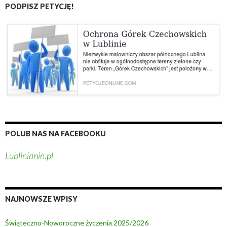
PODPISZ PETYCJĘ!
L
o
u
p
b
r
l
z
i
y
n
s
i
z
e
ł
o
ś
c
POLUB NAS NA FACEBOOKU
i
Lublinianin.pl
G
ó
r
e
NAJNOWSZE WPISY
k
C
Świąteczno-Noworoczne życzenia 2025/2026