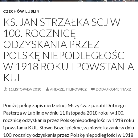
o
w
CZECHÓW
,
LUBLIN
s
KS. JAN STRZAŁKA SCJ W
k
100. ROCZNICĘ
i
c
ODZYSKANIA PRZEZ
h
POLSKĘ NIEPODLEGŁOŚCI
w
L
W 1918 ROKU I POWSTANIA
u
KUL
b
l
11 LISTOPADA 2018
ANDRZEJ FILIPOWICZ
DODAJ KOMENTARZ
i
n
Poniżej pełny zapis niedzielnej Mszy św. z parafii Dobrego
i
Pasterza w Lublinie w dniu 11 listopada 2018 roku, w 100.
e
rocznicę odzyskania przez Polskę niepodległości w 1918 roku
i powstania KUL. Słowo Boże i piękne, wzniosłe kazanie w dniu
100. rocznicy odzyskania przez Polskę niepodległości w 1918