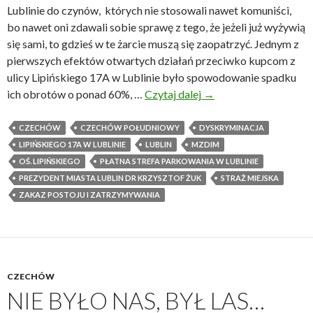
t
o
Lublinie do czynów, których nie stosowali nawet komuniści,
r
d
bo nawet oni zdawali sobie sprawę z tego, że jeżeli już wyżywią
z
l
się sami, to gdzieś w te żarcie muszą się zaopatrzyć. Jednym z
y
e
pierwszych efektów otwartych działań przeciwko kupcom z
m
g
ulicy Lipińskiego 17A w Lublinie było spowodowanie spadku
a
ł
ich obrotów o ponad 60%, …
Czytaj dalej
N
→
j
o
i
.
ś
e
CZECHÓW
CZECHÓW POŁUDNIOWY
DYSKRYMINACJA
K
c
w
LIPIŃSKIEGO 17A W LUBLINIE
LUBLIN
MZDIM
i
i
i
OŚ. LIPIŃSKIEGO
PŁATNA STREFA PARKOWANIA W LUBLINIE
e
w
e
PREZYDENT MIASTA LUBLIN DR KRZYSZTOF ŻUK
STRAŻ MIEJSKA
d
1
l
ZAKAZ POSTOJU I ZATRZYMYWANIA
y
9
e
ś
1
w
t
8
i
e
r
c
k
CZECHÓW
o
a
a
NIE BYŁO NAS, BYŁ LAS…
k
,
m
u
c