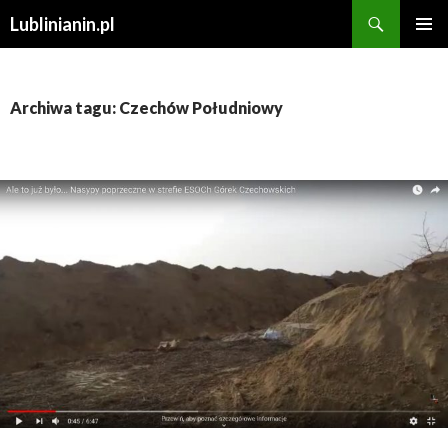
Szukaj
Lublinianin.pl
PRZESKOCZ
MENU
DO
GŁÓWN
TREŚCI
Archiwa tagu: Czechów Południowy