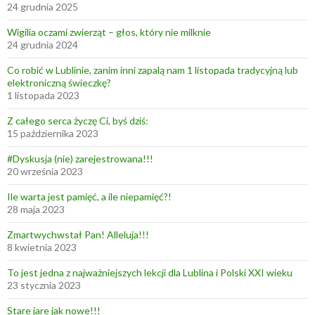
z
24 grudnia 2025
e
Wigilia oczami zwierząt – głos, który nie milknie
c
24 grudnia 2024
h
Co robić w Lublinie, zanim inni zapalą nam 1 listopada tradycyjną lub
o
elektroniczną świeczkę?
w
1 listopada 2023
s
Z całego serca życzę Ci, byś dziś:
k
15 października 2023
i
c
#Dyskusja (nie) zarejestrowana!!!
20 września 2023
h
Ile warta jest pamięć, a ile niepamięć?!
28 maja 2023
Zmartwychwstał Pan! Alleluja!!!
8 kwietnia 2023
To jest jedna z najważniejszych lekcji dla Lublina i Polski XXI wieku
23 stycznia 2023
Stare jare jak nowe!!!