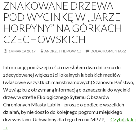
ZNAKOWANE DRZEWA
i
i
o
e
POD WYCINKĘ W „JARZE
p
c
n
o
z
HORPYNY” NA GÓRKACH
i
w
y
e
CZECHOWSKICH
s
n
d
t
i
r
a
14 MARCA 2017
ANDRZEJ FILIPOWICZ
p
DODAJ KOMENTARZ
g
n
r
n
i
a
Informację poniższej treści rozesłałem dwa dni temu do
ą
a
w
zdecydowanej większości lokalnych lubelskich mediów
.
K
i
(właściwie wszystkich mainstreamowych) Szanowni Państwo,
I
U
c
W związku z otrzymaną informacją o oznaczeniu do wycinki
p
L
a
drzew w strefie Ekologicznego Sytemu Obszarów
o
,
Chronionych Miasta Lublin – proszę o podjęcie wszelkich
l
c
działań, by nie doszło do kolejnego pogromu miejskiego
e
z
drzewostanu. Uchwalony dla tego terenu MPZP, …
Czytaj dalej
c
y
N
→
ą
j
i
j