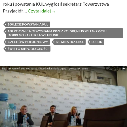
roku i powstania KUL wygłosił sekretarz Towarzystwa
Przyjaciół …
Czytaj dalej
K
→
s
.
100 LECIE POWSTANIA KUL
J
100. ROCZNICA ODZYSKANIA PRZEZ POLSKĘ NIEPODLEGŁOŚCI U
DOBREGO PASTERZA W LUBLINIE
a
CZECHÓW POŁUDNIOWY
KS. JAN STRZAŁKA
LUBLIN
n
ŚWIĘTO NIEPODLEGŁOŚCI
S
t
r
z
a
ł
k
a
S
C
J
w