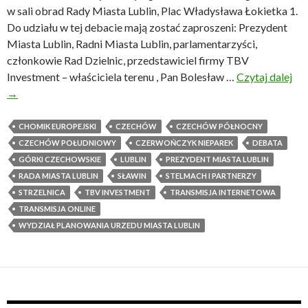
k
w sali obrad Rady Miasta Lublin, Plac Władysława Łokietka 1.
u
Do udziału w tej debacie mają zostać zaproszeni: Prezydent
j
Miasta Lublin, Radni Miasta Lublin, parlamentarzyści,
e
członkowie Rad Dzielnic, przedstawiciel firmy TBV
t
Investment – właściciela terenu , Pan Bolesław …
Czytaj dalej
D
e
→
e
n
b
w
a
CHOMIK EUROPEJSKI
CZECHÓW
CZECHÓW PÓŁNOCNY
s
t
CZECHÓW POŁUDNIOWY
CZERWOŃCZYK NIEPAREK
DEBATA
a
a
GÓRKI CZECHOWSKIE
LUBLIN
PREZYDENT MIASTA LUBLIN
d
p
RADA MIASTA LUBLIN
SŁAWIN
STELMACH I PARTNERZY
d
u
STRZELNICA
TBV INVESTMENT
TRANSMISJA INTERNETOWA
o
b
TRANSMISJA ONLINE
s
l
WYDZIAŁ PLANOWANIA URZEDU MIASTA LUBLIN
m
i
o
c
g
z
u
n
w
a