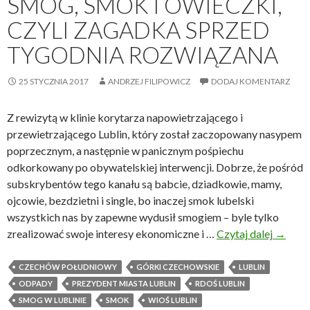
SMOG, SMOK I OWIECZKI,
e
k
CZYLI ZAGADKA SPRZED
n
o
i
w
TYGODNIA ROZWIĄZANA
e
a
w
n
25 STYCZNIA 2017
ANDRZEJ FILIPOWICZ
DODAJ KOMENTARZ
o
e
j
d
Z rewizytą w klinie korytarza napowietrzającego i
n
r
przewietrzającego Lublin, który został zaczopowany nasypem
y
z
poprzecznym, a następnie w panicznym pośpiechu
p
e
odkorkowany po obywatelskiej interwencji. Dobrze, że pośród
o
w
subskrybentów tego kanału są babcie, dziadkowie, mamy,
d
a
ojcowie, bezdzietni i single, bo inaczej smok lubelski
a
p
wszystkich nas by zapewne wydusił smogiem – byle tylko
t
o
zrealizować swoje interesy ekonomiczne i …
Czytaj dalej
S
→
n
d
m
i
w
o
CZECHÓW POŁUDNIOWY
GÓRKI CZECHOWSKIE
LUBLIN
k
y
g
ODPADY
PREZYDENT MIASTA LUBLIN
RDOŚ LUBLIN
o
c
,
SMOG W LUBLINIE
SMOK
WIOŚ LUBLIN
m