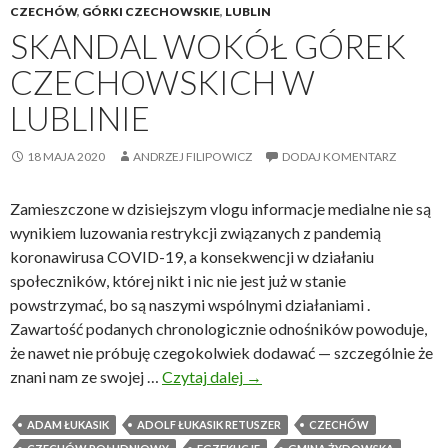
CZECHÓW
,
GÓRKI CZECHOWSKIE
,
LUBLIN
SKANDAL WOKÓŁ GÓREK
CZECHOWSKICH W
LUBLINIE
18 MAJA 2020
ANDRZEJ FILIPOWICZ
DODAJ KOMENTARZ
Zamieszczone w dzisiejszym vlogu informacje medialne nie są
wynikiem luzowania restrykcji związanych z pandemią
koronawirusa COVID-19, a konsekwencji w działaniu
społeczników, której nikt i nic nie jest już w stanie
powstrzymać, bo są naszymi wspólnymi działaniami .
Zawartość podanych chronologicznie odnośników powoduje,
że nawet nie próbuję czegokolwiek dodawać — szczególnie że
znani nam ze swojej …
Czytaj dalej
S
→
k
a
ADAM ŁUKASIK
ADOLF ŁUKASIK RETUSZER
CZECHÓW