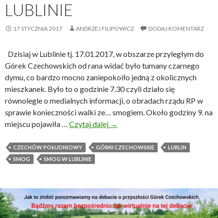
n
LUBLINIE
z
a
a
G
17 STYCZNIA 2017
ANDRZEJ FILIPOWICZ
DODAJ KOMENTARZ
g
ó
a
r
Dzisiaj w Lublinie tj. 17.01.2017, w obszarze przyległym do
d
k
Górek Czechowskich od rana widać było tumany czarnego
k
a
dymu, co bardzo mocno zaniepokoiło jedną z okolicznych
a
c
mieszkanek. Było to o godzinie 7.30 czyli działo się
s
h
równolegle o medialnych informacji, o obradach rządu RP w
p
C
sprawie konieczności walki ze… smogiem. Około godziny 9. na
r
z
miejscu pojawiła …
Czytaj dalej
Z
→
z
e
g
e
c
a
CZECHÓW POŁUDNIOWY
GÓRKI CZECHOWSKIE
LUBLIN
d
h
d
SMOG
SMOG W LUBLINIE
t
o
u
y
w
j
g
s
–
o
k
z
d
i
g