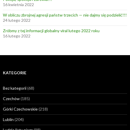
16 kwietnia 2022
W obliczu zbrojnej agresji państw trzecich — nie dajmy się podzielić!!!
24 lutego 2022
Zróbmy z tej informacji globalny viral lutego 2022 roku
16 lutego 2022
KATEGORIE
Bez kategorii
(68)
Czechów
(185)
Górki Czechowskie
(218)
Lublin
(204)
Ludzie listy piszą
(98)