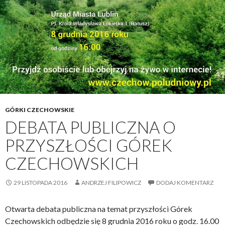
n
c
a
i
h
d
a
u
r
l
o
a
z
k
w
t
i
o
ą
i
z
GÓRKI CZECHOWSKIE
c
a
DEBATA PUBLICZNA O
z
n
PRZYSZŁOŚCI GÓREK
y
a
m
CZECHOWSKICH
p
r
29 LISTOPADA 2016
ANDRZEJ FILIPOWICZ
DODAJ KOMENTARZ
o
d
Otwarta debata publiczna na temat przyszłości Górek
u
Czechowskich odbędzie się 8 grudnia 2016 roku o godz. 16.00