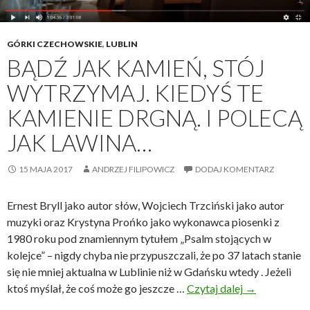
1
0
GÓRKI CZECHOWSKIE
,
LUBLIN
0
BĄDŹ JAK KAMIEŃ, STÓJ
.
r
WYTRZYMAJ. KIEDYŚ TE
o
KAMIENIE DRGNĄ. I POLECĄ
c
z
JAK LAWINA…
n
i
15 MAJA 2017
ANDRZEJ FILIPOWICZ
DODAJ KOMENTARZ
c
ę
Ernest Bryll jako autor słów, Wojciech Trzciński jako autor
o
muzyki oraz Krystyna Prońko jako wykonawca piosenki z
d
1980 roku pod znamiennym tytułem „Psalm stojących w
z
kolejce” – nigdy chyba nie przypuszczali, że po 37 latach stanie
y
się nie mniej aktualna w Lublinie niż w Gdańsku wtedy . Jeżeli
s
ktoś myślał, że coś może go jeszcze …
Czytaj dalej
B
→
k
ą