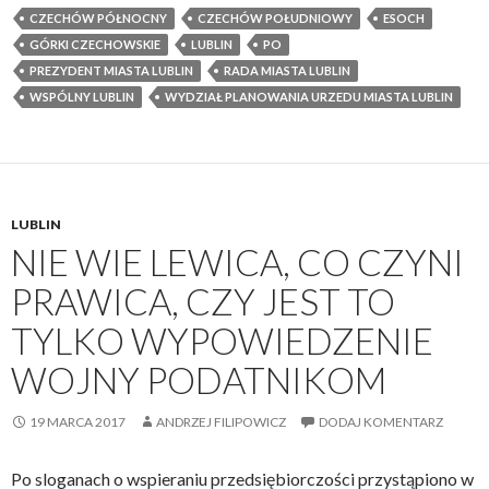
a
d
CZECHÓW PÓŁNOCNY
CZECHÓW POŁUDNIOWY
ESOCH
n
ź
GÓRKI CZECHOWSKIE
LUBLIN
PO
i
j
PREZYDENT MIASTA LUBLIN
RADA MIASTA LUBLIN
a
a
WSPÓLNY LUBLIN
WYDZIAŁ PLANOWANIA URZEDU MIASTA LUBLIN
p
k
r
k
z
a
e
m
z
LUBLIN
i
P
NIE WIE LEWICA, CO CZYNI
e
o
ń
PRAWICA, CZY JEST TO
l
,
s
TYLKO WYPOWIEDZENIE
s
k
t
WOJNY PODATNIKOM
ę
ó
n
j
19 MARCA 2017
ANDRZEJ FILIPOWICZ
DODAJ KOMENTARZ
i
w
e
y
p
Po sloganach o wspieraniu przedsiębiorczości przystąpiono w