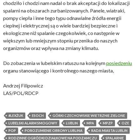
chodziło i chodzi nam nadal o brak akceptacji do lokalizacji
spalarni na obszarach zurbanizowanych. Panele, wiatraki,
pompy ciepła i inne tego typu odnawialne źródła energii
cieplnej i elektrycznej są o wiele bardziej bezpieczne i
ekologiczne niż spalanie czegokolwiek, co następnie w
większym lub mniejszym stopniu przenika do naszych
organizmów oraz wpływa na zmiany klimatu.
Do zobaczenia w lubelskim ratuszu na kolejnym
posiedzeniu
organu stanowiącego i kontrolnego naszego miasta,
Andrzej Filipowicz
LAS/POL/RDCP
#LEXŻUK
ESOCH
GÓRKI CZECHOWSKIE WIETRZNIE ZIELONE
LUBELSKI ALARM SMOGOWY
LUBLIN
MPA
MPZP
OZE
POP
POROZUMIENIE OBRONY LUBLINA
RADA MIASTA LUBLIN
RODZINNE OGRÓDKI DZIAŁKOWE NA PODZAMCZU
SPALARNIE