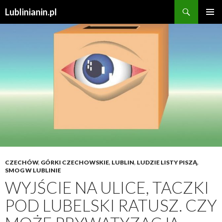
Szukaj
Lublinianin.pl
PRZESKOCZ
MENU
DO
GŁÓWN
TREŚCI
CZECHÓW
,
GÓRKI CZECHOWSKIE
,
LUBLIN
,
LUDZIE LISTY PISZĄ
,
SMOG W LUBLINIE
WYJŚCIE NA ULICE, TACZKI
POD LUBELSKI RATUSZ. CZY