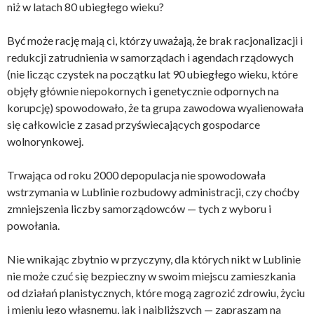
niż w latach 80 ubiegłego wieku?
Być może rację mają ci, którzy uważają, że brak racjonalizacji i
redukcji zatrudnienia w samorządach i agendach rządowych
(nie licząc czystek na początku lat 90 ubiegłego wieku, które
objęły głównie niepokornych i genetycznie odpornych na
korupcję) spowodowało, że ta grupa zawodowa wyalienowała
się całkowicie z zasad przyświecających gospodarce
wolnorynkowej.
Trwająca od roku 2000 depopulacja nie spowodowała
wstrzymania w Lublinie rozbudowy administracji, czy choćby
zmniejszenia liczby samorządowców — tych z wyboru i
powołania.
Nie wnikając zbytnio w przyczyny, dla których nikt w Lublinie
nie może czuć się bezpieczny w swoim miejscu zamieszkania
od działań planistycznych, które mogą zagrozić zdrowiu, życiu
i mieniu jego własnemu, jak i najbliższych — zapraszam na