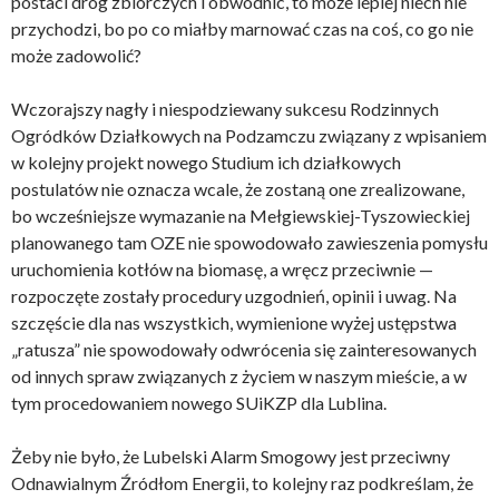
postaci dróg zbiorczych i obwodnic, to może lepiej niech nie
przychodzi, bo po co miałby marnować czas na coś, co go nie
może zadowolić?
Wczorajszy nagły i niespodziewany sukcesu Rodzinnych
Ogródków Działkowych na Podzamczu związany z wpisaniem
w kolejny projekt nowego Studium ich działkowych
postulatów nie oznacza wcale, że zostaną one zrealizowane,
bo wcześniejsze wymazanie na Mełgiewskiej-Tyszowieckiej
planowanego tam OZE nie spowodowało zawieszenia pomysłu
uruchomienia kotłów na biomasę, a wręcz przeciwnie —
rozpoczęte zostały procedury uzgodnień, opinii i uwag. Na
szczęście dla nas wszystkich, wymienione wyżej ustępstwa
„ratusza” nie spowodowały odwrócenia się zainteresowanych
od innych spraw związanych z życiem w naszym mieście, a w
tym procedowaniem nowego SUiKZP dla Lublina.
Żeby nie było, że Lubelski Alarm Smogowy jest przeciwny
Odnawialnym Źródłom Energii, to kolejny raz podkreślam, że