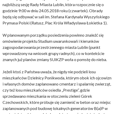
najbliższą sesję Rady Miasta Lublin, która rozpocznie się o
godzinie 9:00 w dniu 24.05.2018 roku (czwartek). Obrady
będą się odbywać w sali im. Stefana Kardynała Wyszyńskiego
Prymasa Polski (Ratusz, Plac Króla Władysława Łokietka 1).
W planowanym porządku posiedzenia powinno znaleźć się
omówienie projektu Studium uwarunkowań i kierunków
zagospodarowania przestrzennego miasta Lublin (punkt
wprowadzony na wniosek grupy radnych), co w kontekście
znanych już planów zmiany SUiKZP woła o pomstę do nieba.
Jeżeli ktoś z Państwa uważa, że nigdy nie podzieli losu
mieszkańców Dzielnicy Ponikwoda, którym obok ich ojcowizn
i własnych domów zaplanowano cmentarz i spalarnię zwierząt,
czy też losu mieszkańców osiedla „Prestige”, gdzie
sprzedawano mieszkania w otoczeniu zieleni Górek
Czechowskich, które próbuje się zamienić w beton oraz miejsc
zaplanowanych pod budowę lokalnych generatorów B(a)P w