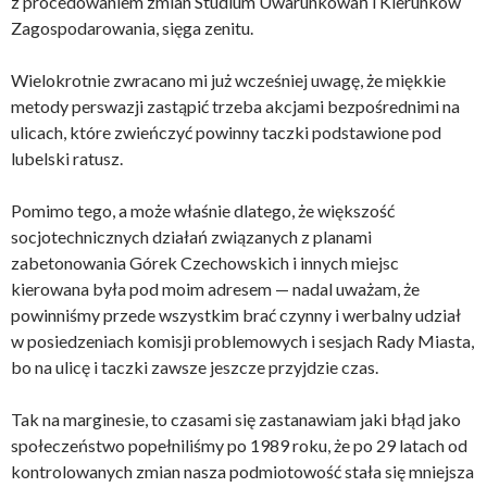
z procedowaniem zmian Studium Uwarunkowań i Kierunków
Zagospodarowania, sięga zenitu.
Wielokrotnie zwracano mi już wcześniej uwagę, że miękkie
metody perswazji zastąpić trzeba akcjami bezpośrednimi na
ulicach, które zwieńczyć powinny taczki podstawione pod
lubelski ratusz.
Pomimo tego, a może właśnie dlatego, że większość
socjotechnicznych działań związanych z planami
zabetonowania Górek Czechowskich i innych miejsc
kierowana była pod moim adresem — nadal uważam, że
powinniśmy przede wszystkim brać czynny i werbalny udział
w posiedzeniach komisji problemowych i sesjach Rady Miasta,
bo na ulicę i taczki zawsze jeszcze przyjdzie czas.
Tak na marginesie, to czasami się zastanawiam jaki błąd jako
społeczeństwo popełniliśmy po 1989 roku, że po 29 latach od
kontrolowanych zmian nasza podmiotowość stała się mniejsza