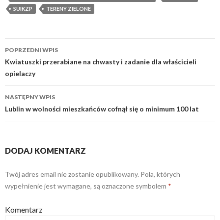
SUIKZP
TERENY ZIELONE
POPRZEDNI WPIS
Zobacz
Kwiatuszki przerabiane na chwasty i zadanie dla właścicieli
opielaczy
wpisy
NASTĘPNY WPIS
Lublin w wolności mieszkańców cofnął się o minimum 100 lat
DODAJ KOMENTARZ
Twój adres email nie zostanie opublikowany.
Pola, których
wypełnienie jest wymagane, są oznaczone symbolem
*
Komentarz