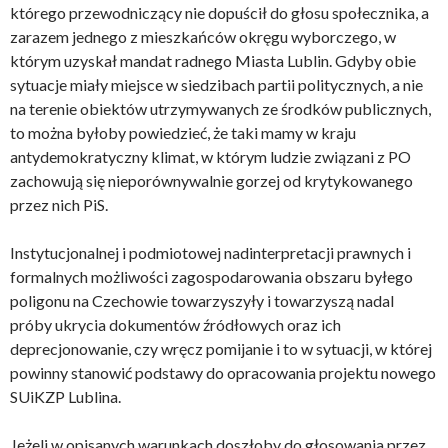
którego przewodniczący nie dopuścił do głosu społecznika, a
zarazem jednego z mieszkańców okręgu wyborczego, w
którym uzyskał mandat radnego Miasta Lublin. Gdyby obie
sytuacje miały miejsce w siedzibach partii politycznych, a nie
na terenie obiektów utrzymywanych ze środków publicznych,
to można byłoby powiedzieć, że taki mamy w kraju
antydemokratyczny klimat, w którym ludzie związani z PO
zachowują się nieporównywalnie gorzej od krytykowanego
przez nich PiS.
Instytucjonalnej i podmiotowej nadinterpretacji prawnych i
formalnych możliwości zagospodarowania obszaru byłego
poligonu na Czechowie towarzyszyły i towarzyszą nadal
próby ukrycia dokumentów źródłowych oraz ich
deprecjonowanie, czy wręcz pomijanie i to w sytuacji, w której
powinny stanowić podstawy do opracowania projektu nowego
SUiKZP Lublina.
Jeżeli w opisanych warunkach doszłoby do głosowania przez