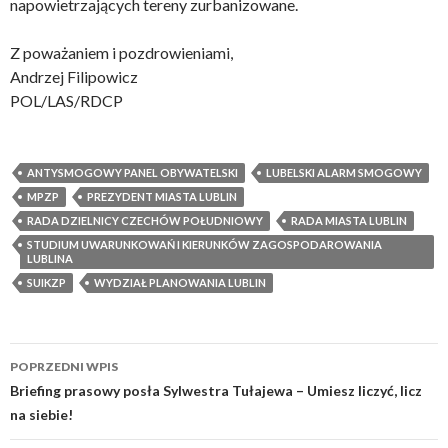
napowietrzających tereny zurbanizowane.
Z poważaniem i pozdrowieniami,
Andrzej Filipowicz
POL/LAS/RDCP
ANTYSMOGOWY PANEL OBYWATELSKI
LUBELSKI ALARM SMOGOWY
MPZP
PREZYDENT MIASTA LUBLIN
RADA DZIELNICY CZECHÓW POŁUDNIOWY
RADA MIASTA LUBLIN
STUDIUM UWARUNKOWAŃ I KIERUNKÓW ZAGOSPODAROWANIA
LUBLINA
SUIKZP
WYDZIAŁ PLANOWANIA LUBLIN
POPRZEDNI WPIS
Zobacz
Briefing prasowy posła Sylwestra Tułajewa – Umiesz liczyć, licz
na siebie!
wpisy