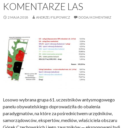
KOMENTARZE LAS
2 MAJA 2018
ANDRZEJ FILIPOWICZ
DODAJ KOMENTARZ
Losowo wybrana grupa 61. uczestników antysmogowego
panelu obywatelskiego doprowadziła do obalenia
paradygmatów, na które za pośrednictwem urzędników,
samorządowców, ekspertów, mediów, właściciela obszaru
Górek Czechowskich i jego zauszników — eksponowani byli