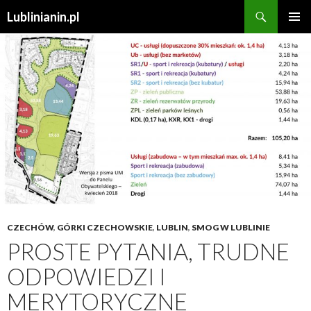
Szukaj
Lublinianin.pl
PRZESKOCZ
MENU
DO
GŁÓWN
TREŚCI
CZECHÓW
,
GÓRKI CZECHOWSKIE
,
LUBLIN
,
SMOG W LUBLINIE
PROSTE PYTANIA, TRUDNE
ODPOWIEDZI I
MERYTORYCZNE