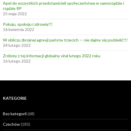
Apel do wszystkich przedstawicieli społeczeństwa w samorządzie i
rządzie RP
25 maja 2022
Pokoju, spokoju i zdrowia!!!
16 kwietnia 2022
W obliczu zbrojnej agresji państw trzecich — nie dajmy się podzielić!!!
24 lutego 2022
Zróbmy z tej informacji globalny viral lutego 2022 roku
16 lutego 2022
KATEGORIE
Bez kategorii
(68)
Czechów
(185)