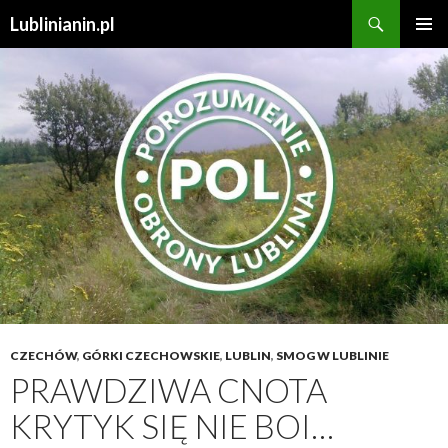
Szukaj
Lublinianin.pl
PRZESKOCZ
MENU
DO
GŁÓWN
TREŚCI
CZECHÓW
,
GÓRKI CZECHOWSKIE
,
LUBLIN
,
SMOG W LUBLINIE
PRAWDZIWA CNOTA
KRYTYK SIĘ NIE BOI…