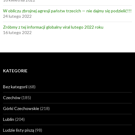
W obliczu zbrojnej agresji państw trzecich — nie dajmy się podzielić!!!
24 lutego 2022
Zróbmy z tej informacji globalny viral lutego 2022 roku
16 lutego 2022
KATEGORIE
Bez kategorii
(68)
Czechów
(185)
Górki Czechowskie
(218)
Lublin
(204)
Ludzie listy piszą
(98)