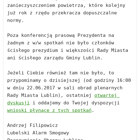
zanieczyszczeniem powietrza, które kolejny 
już rok z rzędu przekracza dopuszczalne 
normy.

Poza konferencją prasową Prezydenta na 
żadnym z w/w spotkań nie było członków 
ścisłego prezydium i większości Rady Miasta 
ani ścisłego zarządu Gminy Lublin.

Jeżeli Ciebie również tam nie było, to 
przypominamy o dzisiejszej (od godziny 16:00 
w dniu 22.06.2017 w sali obrad plenarnych 
Rady Miasta Lublin), ostatniej 
otwartej 
dyskusji
 i oddajemy do Twojej dyspozycji 
wnioski płynące z tych spotkań
.

Andrzej Filipowicz

Lubelski Alarm Smogowy
