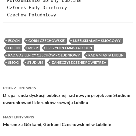
Porozumienie Obrony Lublina

Członek Rady Dzielnicy

Czechów Południowy
ESOCH
GÓRKI CZECHOWSKIE
LUBELSKI ALARM SMOGOWY
LUBLIN
MPZP
PREZYDENT MIASTA LUBLIN
RADA DZIELNICY CZECHÓW POŁUDNIOWY
RADA MIASTA LUBLIN
SMOG
STUDIUM
ZANIECZYSZCZENIE POWIETRZA
POPRZEDNI WPIS
Zobacz
Druga runda dyskusji publicznej nad nowym projektem Studium
uwarunkowań i kierunków rozwoju Lublina
wpisy
NASTĘPNY WPIS
Murem za Górkami, Górkami Czechowskimi w Lublinie