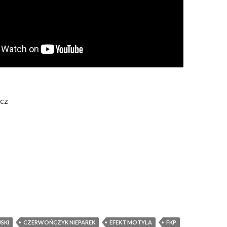
icz
P
SKI
CZERWOŃCZYK NIEPAREK
EFEKT MOTYLA
FKP