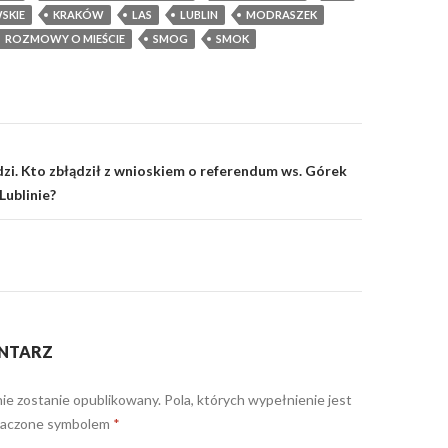
SKIE
KRAKÓW
LAS
LUBLIN
MODRASZEK
ROZMOWY O MIEŚCIE
SMOG
SMOK
ądzi. Kto zbłądził z wnioskiem o referendum ws. Górek
ublinie?
NTARZ
nie zostanie opublikowany.
Pola, których wypełnienie jest
naczone symbolem
*