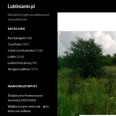
Szukaj
Lublinianin.pl
Niezależna witryna aktywnych
mieszkańców
KATEGORIE
Bez kategorii
(68)
Czechów
(185)
Górki Czechowskie
(218)
Lublin
(204)
Ludzie listy piszą
(98)
Smog w Lublinie
(177)
NAJNOWSZE WPISY
Świąteczno-Noworoczne
życzenia 2025/2026
Wigilia oczami zwierząt – głos,
który nie milknie