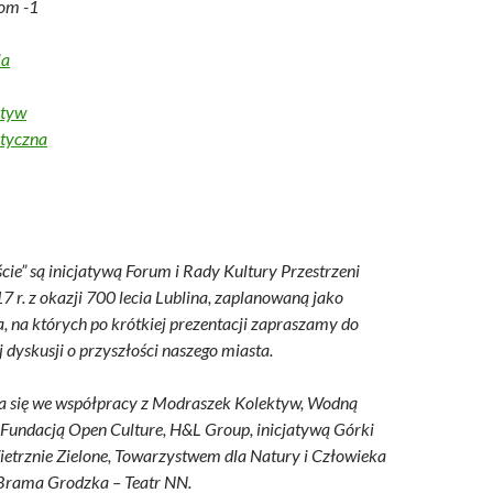
iom -1
ia
ktyw
tyczna
ie” są inicjatywą Forum i Rady Kultury Przestrzeni
 r. z okazji 700 lecia Lublina, zaplanowaną jako
, na których po krótkiej prezentacji zapraszamy do
 dyskusji o przyszłości naszego miasta.
a się we współpracy z Modraszek Kolektyw, Wodną
Fundacją Open Culture, H&L Group, inicjatywą Górki
etrznie Zielone, Towarzystwem dla Natury i Człowieka
Brama Grodzka – Teatr NN.