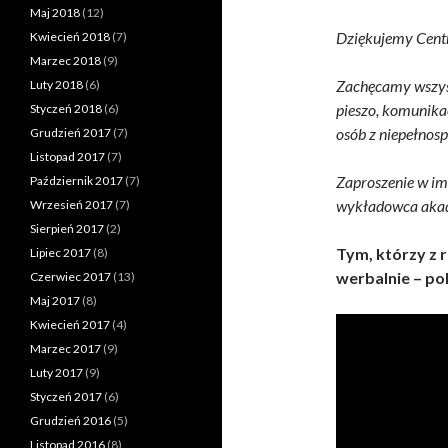
Maj 2018
(12)
Dziękujemy Centr
Kwiecień 2018
(7)
Marzec 2018
(9)
Zachęcamy wszys
Luty 2018
(6)
pieszo, komunikac
Styczeń 2018
(6)
osób z niepełnos
Grudzień 2017
(7)
Listopad 2017
(7)
Zaproszenie w im
Październik 2017
(7)
wykładowca akade
Wrzesień 2017
(7)
Sierpień 2017
(2)
Tym, którzy z 
Lipiec 2017
(8)
werbalnie – po
Czerwiec 2017
(13)
Maj 2017
(8)
Kwiecień 2017
(4)
Marzec 2017
(9)
Luty 2017
(9)
Styczeń 2017
(6)
Grudzień 2016
(5)
Listopad 2016
(8)