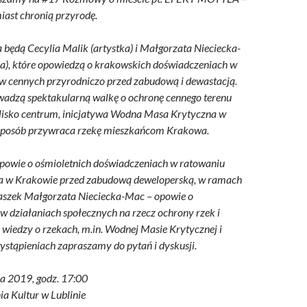
iast chronią przyrodę.
 będą Cecylia Malik (artystka) i Małgorzata Nieciecka-
a), które opowiedzą o krakowskich doświadczeniach w
w cennych przyrodniczo przed zabudową i dewastacją.
adzą spektakularną walkę o ochronę cennego terenu
lisko centrum, inicjatywa Wodna Masa Krytyczna w
sposób przywraca rzekę mieszkańcom Krakowa.
opowie o ośmioletnich doświadczeniach w ratowaniu
a w Krakowie przed zabudową deweloperską, w ramach
szek Małgorzata Nieciecka-Mac – opowie o
w działaniach społecznych na rzecz ochrony rzek i
wiedzy o rzekach, m.in. Wodnej Masie Krytycznej i
wystąpieniach zapraszamy do pytań i dyskusji.
ia 2019, godz. 17:00
a Kultur w Lublinie