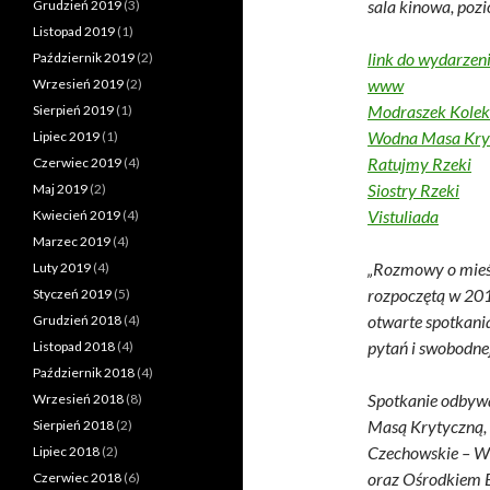
sala kinowa, poz
Grudzień 2019
(3)
Listopad 2019
(1)
link do wydarzen
Październik 2019
(2)
www
Wrzesień 2019
(2)
Modraszek Kole
Sierpień 2019
(1)
Wodna Masa Kry
Lipiec 2019
(1)
Ratujmy Rzeki
Czerwiec 2019
(4)
Siostry Rzeki
Maj 2019
(2)
Vistuliada
Kwiecień 2019
(4)
Marzec 2019
(4)
„Rozmowy o mieśc
Luty 2019
(4)
rozpoczętą w 2017
Styczeń 2019
(5)
otwarte spotkania
Grudzień 2018
(4)
pytań i swobodnej
Listopad 2018
(4)
Październik 2018
(4)
Spotkanie odbyw
Wrzesień 2018
(8)
Masą Krytyczną, 
Sierpień 2018
(2)
Czechowskie – Wi
Lipiec 2018
(2)
oraz Ośrodkiem 
Czerwiec 2018
(6)