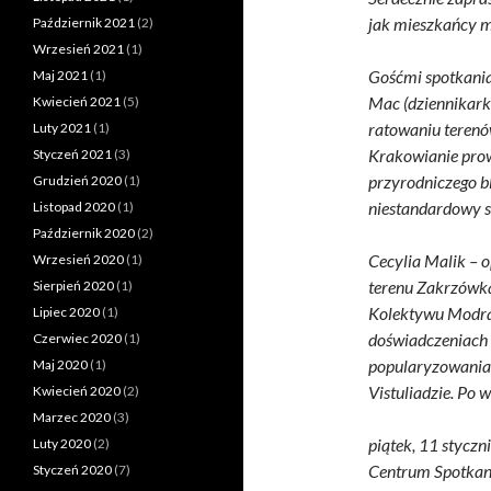
jak mieszkańcy m
Październik 2021
(2)
Wrzesień 2021
(1)
Gośćmi spotkania
Maj 2021
(1)
Mac (dziennikark
Kwiecień 2021
(5)
ratowaniu terenó
Luty 2021
(1)
Krakowianie prow
Styczeń 2021
(3)
przyrodniczego b
Grudzień 2020
(1)
niestandardowy 
Listopad 2020
(1)
Październik 2020
(2)
Cecylia Malik – 
Wrzesień 2020
(1)
terenu Zakrzówk
Sierpień 2020
(1)
Kolektywu Modra
Lipiec 2020
(1)
doświadczeniach 
Czerwiec 2020
(1)
popularyzowania 
Maj 2020
(1)
Vistuliadzie. Po 
Kwiecień 2020
(2)
Marzec 2020
(3)
piątek, 11 styczn
Luty 2020
(2)
Centrum Spotkani
Styczeń 2020
(7)