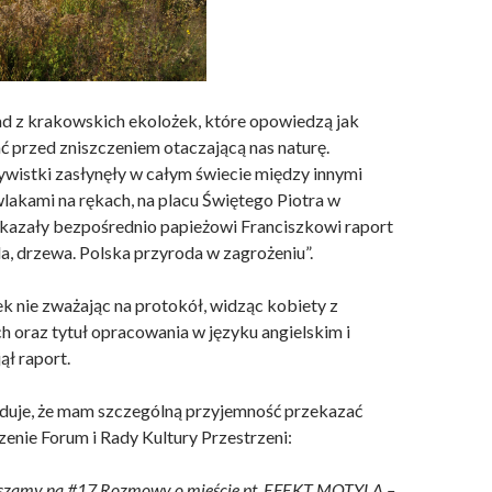
d z krakowskich ekolożek, które opowiedzą jak
ć przed zniszczeniem otaczającą nas naturę.
wistki zasłynęły w całym świecie między innymi
wlakami na rękach, na placu Świętego Piotra w
kazały bezpośrednio papieżowi Franciszkowi raport
a, drzewa. Polska przyroda w zagrożeniu”.
k nie zważając na protokół, widząc kobiety z
h oraz tytuł opracowania w języku angielskim i
ął raport.
uje, że mam szczególną przyjemność przekazać
enie Forum i Rady Kultury Przestrzeni:
aszamy na #17 Rozmowy o mieście pt. EFEKT MOTYLA –