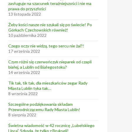
zasługuje na szacunek teraźniejszości i nie ma
prawa do przyszłości
13 listopada 2022
Żeby kości nasze nie szukali się po świecie! Po
Górkach Czechowskich również!
10 października 2022
Czego oczy nie widzą, tego sercu nie żal?!
17 września 2022
Czym różni się czerwończyk nieparek od czapli
białej, a Lublin od Białegostoku?
14 września 2022
Tik tak, tik tak, dla mieszkańców zegar Rady
Miasta Lublin tyka tak…
8 września 2022
Szczególne podziękowania składam
Przewodniczącemu Rady Miasta Lublin!
8 sierpnia 2022
Świetna wiadomość w 42 rocznicę „Lubelskiego
Lipca”. Szkoda, że tylko z Brukseli!