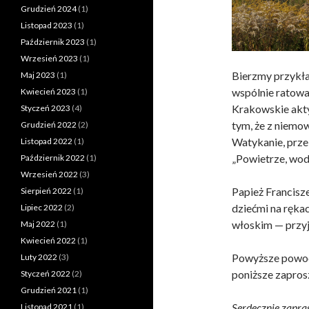
Grudzień 2024
(1)
Listopad 2023
(1)
Październik 2023
(1)
Wrzesień 2023
(1)
Bierzmy przykła
Maj 2023
(1)
wspólnie ratowa
Kwiecień 2023
(1)
Krakowskie akty
Styczeń 2023
(4)
tym, że z niemo
Grudzień 2022
(2)
Watykanie, prze
Listopad 2022
(1)
„Powietrze, wod
Październik 2022
(1)
Wrzesień 2022
(3)
Papież Francisze
Sierpień 2022
(1)
dziećmi na rękac
Lipiec 2022
(2)
włoskim — przyj
Maj 2022
(1)
Kwiecień 2022
(1)
Powyższe powod
Luty 2022
(3)
poniższe zaprosz
Styczeń 2022
(2)
Grudzień 2021
(1)
Serdecznie zapr
Listopad 2021
(1)