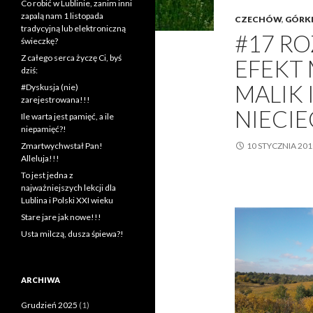
Co robić w Lublinie, zanim inni
zapalą nam 1 listopada
CZECHÓW
,
GÓRK
tradycyjną lub elektroniczną
#17 RO
świeczkę?
Z całego serca życzę Ci, byś
EFEKT 
dziś:
MALIK
#Dyskusja (nie)
zarejestrowana!!!
NIECIE
Ile warta jest pamięć, a ile
niepamięć?!
Zmartwychwstał Pan!
10 STYCZNIA 201
Alleluja!!!
To jest jedna z
najważniejszych lekcji dla
Lublina i Polski XXI wieku
Stare jare jak nowe!!!
Usta milczą, dusza śpiewa?!
ARCHIWA
Grudzień 2025
(1)