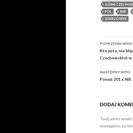
GÓRKI CZECHOW
POL
RKP
ZAKRZÓWEK
POPRZEDNI WPIS
Zobacz
Kto pyta, nie bł
Czechowskich w L
wpisy
NASTĘPNY WPIS
Ponad 201 x NIE
DODAJ KOME
Twój adres email 
wymagane, są oz