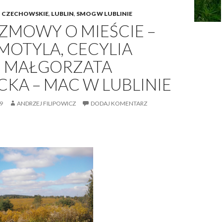
I CZECHOWSKIE
,
LUBLIN
,
SMOG W LUBLINIE
ZMOWY O MIEŚCIE –
MOTYLA, CECYLIA
 I MAŁGORZATA
CKA – MAC W LUBLINIE
9
ANDRZEJ FILIPOWICZ
DODAJ KOMENTARZ