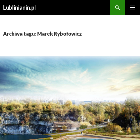
Szukaj
Lublinianin.pl
PRZESKOCZ
MENU
DO
GŁÓWN
TREŚCI
Archiwa tagu: Marek Rybołowicz