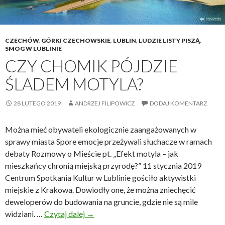
CZECHÓW
,
GÓRKI CZECHOWSKIE
,
LUBLIN
,
LUDZIE LISTY PISZĄ
,
SMOG W LUBLINIE
CZY CHOMIK PÓJDZIE
ŚLADEM MOTYLA?
28 LUTEGO 2019
ANDRZEJ FILIPOWICZ
DODAJ KOMENTARZ
Można mieć obywateli ekologicznie zaangażowanych w
sprawy miasta Spore emocje przeżywali słuchacze w ramach
debaty Rozmowy o Mieście pt. „Efekt motyla – jak
mieszkańcy chronią miejską przyrodę?” 11 stycznia 2019
Centrum Spotkania Kultur w Lublinie gościło aktywistki
miejskie z Krakowa. Dowiodły one, że można zniechęcić
deweloperów do budowania na gruncie, gdzie nie są mile
widziani. …
Czytaj dalej
C
→