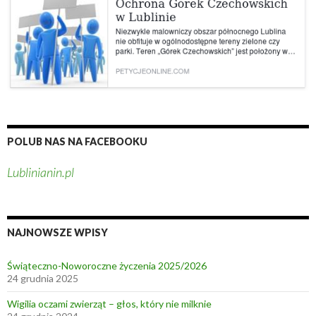
e
m
m
o
t
y
l
a
?
POLUB NAS NA FACEBOOKU
Lublinianin.pl
NAJNOWSZE WPISY
Świąteczno-Noworoczne życzenia 2025/2026
24 grudnia 2025
Wigilia oczami zwierząt – głos, który nie milknie