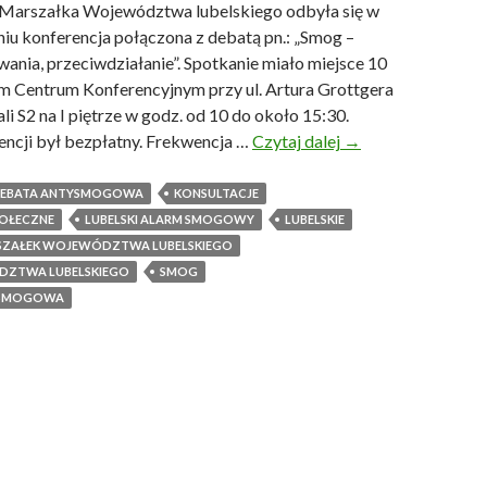
 Marszałka Województwa lubelskiego odbyła się w
ó
iu konferencja połączona z debatą pn.: „Smog –
r
ania, przeciwdziałanie”. Spotkanie miało miejsce 10
k
m Centrum Konferencyjnym przy ul. Artura Grottgera
i
ali S2 na I piętrze w godz. od 10 do około 15:30.
C
encji był bezpłatny. Frekwencja …
Czytaj dalej
W
→
z
n
e
i
 DEBATA ANTYSMOGOWA
KONSULTACJE
c
o
POŁECZNE
LUBELSKI ALARM SMOGOWY
LUBELSKIE
h
s
SZAŁEK WOJEWÓDZTWA LUBELSKIEGO
o
k
DZTWA LUBELSKIEGO
SMOG
w
i
YSMOGOWA
s
z
k
k
i
o
e
n
s
f
ą
e
r
r