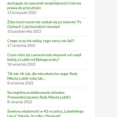
zasługuje na szacunek teraźniejszości i nie ma
prawa do przyszłości
13 listopada 2022
Żeby kości nasze nie szukali się po świecie! Po
Górkach Czechowskich również!
10 października 2022
Czego oczy nie widzą, tego sercu nie żal?!
17 września 2022
Czym różni się czerwończyk nieparek od czapli
białej, a Lublin od Białegostoku?
14 września 2022
Tik tak, tik tak, dla mieszkańców zegar Rady
Miasta Lublin tyka tak…
8 września 2022
Szczególne podziękowania składam
Przewodniczącemu Rady Miasta Lublin!
8 sierpnia 2022
Świetna wiadomość w 42 rocznicę „Lubelskiego
Lipca”. Szkoda, że tylko z Brukseli!