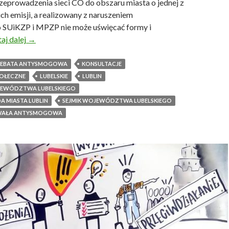
rzeprowadzenia sieci CO do obszaru miasta o jednej z
ich emisji, a realizowany z naruszeniem
 SUiKZP i MPZP nie może uświęcać formy i
aj dalej
S
→
m
o
 DEBATA ANTYSMOGOWA
KONSULTACJE
g
POŁECZNE
LUBELSKIE
LUBLIN
w
JEWÓDZTWA LUBELSKIEGO
r
A MIASTA LUBLIN
SEJMIK WOJEWÓDZTWA LUBELSKIEGO
ó
WAŁA ANTYSMOGOWA
c
i
ł
d
o
L
u
b
l