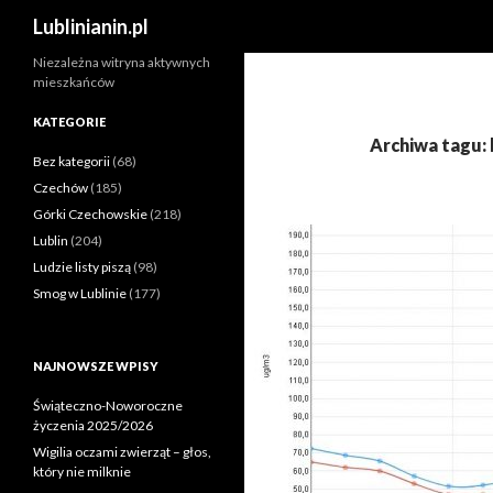
Szukaj
Lublinianin.pl
Niezależna witryna aktywnych
mieszkańców
KATEGORIE
Archiwa tagu:
Bez kategorii
(68)
Czechów
(185)
Górki Czechowskie
(218)
Lublin
(204)
Ludzie listy piszą
(98)
Smog w Lublinie
(177)
NAJNOWSZE WPISY
Świąteczno-Noworoczne
życzenia 2025/2026
Wigilia oczami zwierząt – głos,
który nie milknie