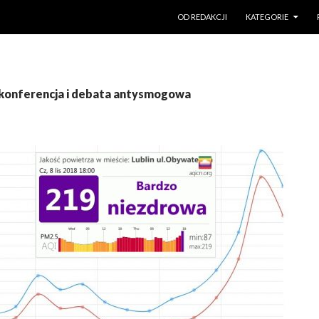
PRZESKOCZ DO TREŚCI
OD REDAKCJI
KATEGORIE
 konferencja i debata antysmogowa