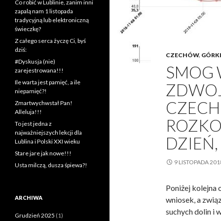
Co robić w Lublinie, zanim inni
zapalą nam 1 listopada
tradycyjną lub elektroniczną
świeczkę?
Z całego serca życzę Ci, byś
dziś:
CZECHÓW
,
GÓRK
#Dyskusja (nie)
SMOG 
zarejestrowana!!!
Ile warta jest pamięć, a ile
ZDWOJ
niepamięć?!
CZECH
Zmartwychwstał Pan!
Alleluja!!!
ROZKO
To jest jedna z
najważniejszych lekcji dla
DZIEŃ,
Lublina i Polski XXI wieku
Stare jare jak nowe!!!
9 LISTOPADA 201
Usta milczą, dusza śpiewa?!
Poniżej kolejna
ARCHIWA
wniosek, a zwią
suchych dolin i
Grudzień 2025
(1)