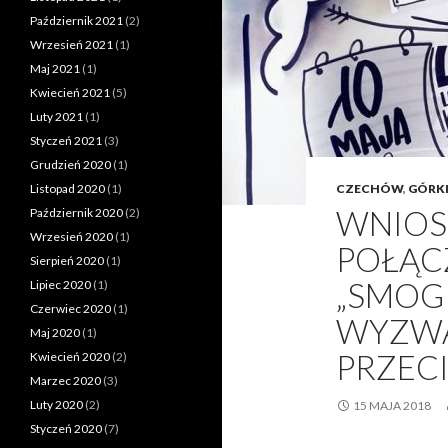
Październik 2021
(2)
Wrzesień 2021
(1)
Maj 2021
(1)
Kwiecień 2021
(5)
Luty 2021
(1)
Styczeń 2021
(3)
Grudzień 2020
(1)
Listopad 2020
(1)
CZECHÓW
,
GÓRK
WNIOS
Październik 2020
(2)
Wrzesień 2020
(1)
POŁĄC
Sierpień 2020
(1)
„SMOG 
Lipiec 2020
(1)
Czerwiec 2020
(1)
WYZWA
Maj 2020
(1)
PRZEC
Kwiecień 2020
(2)
Marzec 2020
(3)
Luty 2020
(2)
15 MAJA 2018
Styczeń 2020
(7)