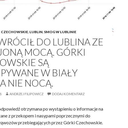
I CZECHOWSKIE
,
LUBLIN
,
SMOG W LUBLINIE
WRÓCIŁ DO LUBLINA ZE
ONĄ MOCĄ. GÓRKI
OWSKIE SĄ
PYWANE W BIAŁY
 A NIE NOCĄ.
8
ANDRZEJ FILIPOWICZ
DODAJ KOMENTARZ
 odpowiedź otrzymana po wystąpieniu o informacje na
zane z przekopem i nasypami poprzecznymi do
 wąwozów przebiegających przez Górki Czechowskie.