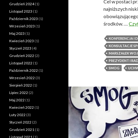
Cel w postaci p
Grudzień 2024
(1)
najniższych nisk
Listopad 2023
(1)
obowiązującego
Październik 2023
(1)
środków. …
Czyt
Wrzesień 2023
(1)
Maj 2023
(1)
KONFERENCJA I
Kwiecień 2023
(1)
KONSULTACJE S
Styczeń 2023
(4)
MARSZAŁEK WO
Grudzień 2022
(2)
PREZYDENT I RAD
Listopad 2022
(1)
SMOG
UCH
Październik 2022
(1)
Wrzesień 2022
(3)
Sierpień 2022
(1)
Lipiec 2022
(2)
Maj 2022
(1)
Kwiecień 2022
(1)
Luty 2022
(3)
Styczeń 2022
(2)
Grudzień 2021
(1)
Listopad 2021
(1)