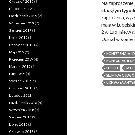
Grudzień 2019
(3)
Na zaproszenie
Listopad 2019
(1)
ubiegłym tygodn
Październik 2019
(2)
zagrożenia, wyzw
Wrzesień 2019
(2)
maja w Lubelski
Sierpień 2019
(1)
2 w Lublinie, w s
Lipiec 2019
(1)
Udział w konfer
Czerwiec 2019
(4)
Maj 2019
(2)
KONFERENCJA I
Kwiecień 2019
(4)
KONSULTACJE S
Marzec 2019
(4)
LUBLIN
MAR
Luty 2019
(4)
SEJMIK WOJEWÓ
Styczeń 2019
(5)
UCHWAŁA ANT
Grudzień 2018
(4)
Listopad 2018
(4)
Październik 2018
(4)
Wrzesień 2018
(8)
Sierpień 2018
(2)
Lipiec 2018
(2)
Czerwiec 2018
(6)