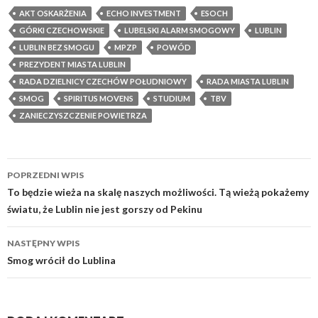
AKT OSKARŻENIA
ECHO INVESTMENT
ESOCH
GÓRKI CZECHOWSKIE
LUBELSKI ALARM SMOGOWY
LUBLIN
LUBLIN BEZ SMOGU
MPZP
POWÓD
PREZYDENT MIASTA LUBLIN
RADA DZIELNICY CZECHÓW POŁUDNIOWY
RADA MIASTA LUBLIN
SMOG
SPIRITUS MOVENS
STUDIUM
TBV
ZANIECZYSZCZENIE POWIETRZA
POPRZEDNI WPIS
Zobacz
To będzie wieża na skalę naszych możliwości. Tą wieżą pokażemy
światu, że Lublin nie jest gorszy od Pekinu
wpisy
NASTĘPNY WPIS
Smog wrócił do Lublina