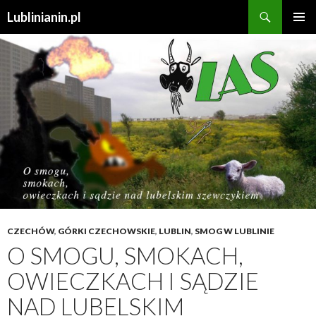
Szukaj
Lublinianin.pl
PRZESKOCZ
MENU
DO
GŁÓWN
TREŚCI
CZECHÓW
,
GÓRKI CZECHOWSKIE
,
LUBLIN
,
SMOG W LUBLINIE
O SMOGU, SMOKACH,
OWIECZKACH I SĄDZIE
NAD LUBELSKIM