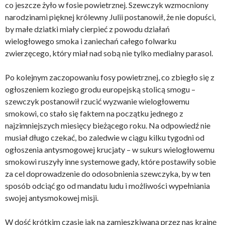
co jeszcze żyło w fosie powietrznej. Szewczyk wzmocniony
narodzinami pięknej królewny Julii postanowił, że nie dopuści,
by małe dziatki miały cierpieć z powodu działań
wielogłowego smoka i zaniechań całego folwarku
zwierzęcego, który miał nad sobą nie tylko medialny parasol.
Po kolejnym zaczopowaniu fosy powietrznej, co zbiegło się z
ogłoszeniem koziego grodu europejską stolicą smogu –
szewczyk postanowił rzucić wyzwanie wielogłowemu
smokowi, co stało się faktem na początku jednego z
najzimniejszych miesięcy bieżącego roku. Na odpowiedź nie
musiał długo czekać, bo zaledwie w ciągu kilku tygodni od
ogłoszenia antysmogowej krucjaty – w sukurs wielogłowemu
smokowi ruszyły inne systemowe gady, które postawiły sobie
za cel doprowadzenie do odosobnienia szewczyka, by w ten
sposób odciąć go od mandatu ludu i możliwości wypełniania
swojej antysmokowej misji.
W dość krótkim czasie jak na zamieszkiwaną przez nas krainę