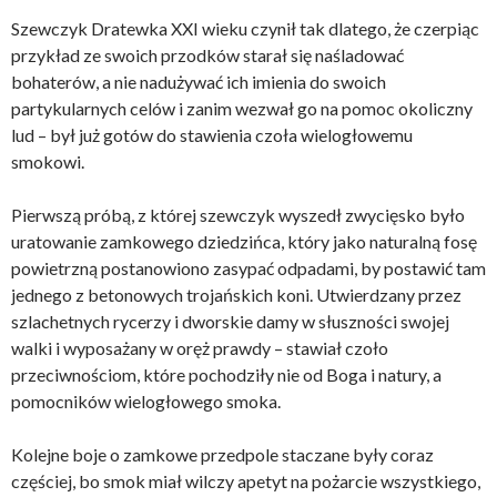
Szewczyk Dratewka XXI wieku czynił tak dlatego, że czerpiąc
przykład ze swoich przodków starał się naśladować
bohaterów, a nie nadużywać ich imienia do swoich
partykularnych celów i zanim wezwał go na pomoc okoliczny
lud – był już gotów do stawienia czoła wielogłowemu
smokowi.
Pierwszą próbą, z której szewczyk wyszedł zwycięsko było
uratowanie zamkowego dziedzińca, który jako naturalną fosę
powietrzną postanowiono zasypać odpadami, by postawić tam
jednego z betonowych trojańskich koni. Utwierdzany przez
szlachetnych rycerzy i dworskie damy w słuszności swojej
walki i wyposażany w oręż prawdy – stawiał czoło
przeciwnościom, które pochodziły nie od Boga i natury, a
pomocników wielogłowego smoka.
Kolejne boje o zamkowe przedpole staczane były coraz
częściej, bo smok miał wilczy apetyt na pożarcie wszystkiego,