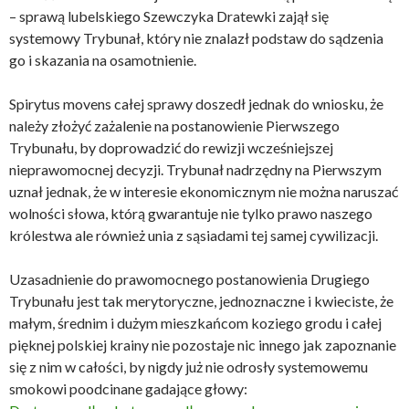
– sprawą lubelskiego Szewczyka Dratewki zajął się
systemowy Trybunał, który nie znalazł podstaw do sądzenia
go i skazania na osamotnienie.
Spirytus movens całej sprawy doszedł jednak do wniosku, że
należy złożyć zażalenie na postanowienie Pierwszego
Trybunału, by doprowadzić do rewizji wcześniejszej
nieprawomocnej decyzji. Trybunał nadrzędny na Pierwszym
uznał jednak, że w interesie ekonomicznym nie można naruszać
wolności słowa, którą gwarantuje nie tylko prawo naszego
królestwa ale również unia z sąsiadami tej samej cywilizacji.
Uzasadnienie do prawomocnego postanowienia Drugiego
Trybunału jest tak merytoryczne, jednoznaczne i kwieciste, że
małym, średnim i dużym mieszkańcom koziego grodu i całej
pięknej polskiej krainy nie pozostaje nic innego jak zapoznanie
się z nim w całości, by nigdy już nie odrosły systemowemu
smokowi poodcinane gadające głowy: