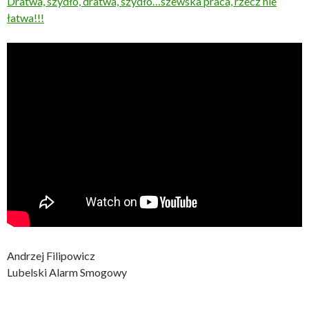
Dratwa, szydło, dratwa, szydło…szewska praca, rzecz nie
łatwa!!!
Andrzej Filipowicz
Lubelski Alarm Smogowy