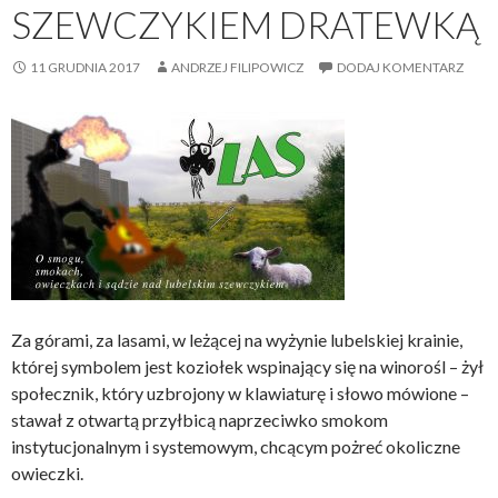
SZEWCZYKIEM DRATEWKĄ
11 GRUDNIA 2017
ANDRZEJ FILIPOWICZ
DODAJ KOMENTARZ
Za górami, za lasami, w leżącej na wyżynie lubelskiej krainie,
której symbolem jest koziołek wspinający się na winorośl – żył
społecznik, który uzbrojony w klawiaturę i słowo mówione –
stawał z otwartą przyłbicą naprzeciwko smokom
instytucjonalnym i systemowym, chcącym pożreć okoliczne
owieczki.