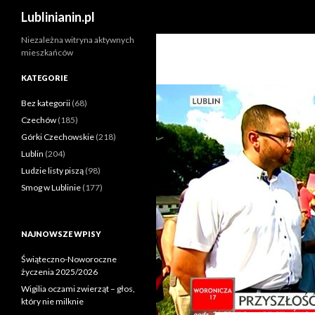
Szukaj
Lublinianin.pl
Niezależna witryna aktywnych
mieszkańców
KATEGORIE
Bez kategorii
(68)
Czechów
(185)
Górki Czechowskie
(218)
Lublin
(204)
Ludzie listy piszą
(98)
Smog w Lublinie
(177)
NAJNOWSZE WPISY
Świąteczno-Noworoczne
życzenia 2025/2026
Wigilia oczami zwierząt – głos,
który nie milknie