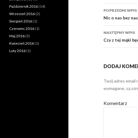
Październik 2016
(14)
POPRZEDNI WPIS
Wrzesień 2016
(2)
Zobacz
Nic o nas bez nas
Sierpień 2016
(1)
wpisy
Czerwiec 2016
(1)
NASTĘPNY WPIS
Maj 2016
(3)
Czy z tej mąki bę
Kwiecień 2016
(1)
Luty 2016
(1)
DODAJ KOME
Twój adres email 
wymagane, są oz
Komentarz