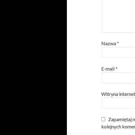
Nazwa
*
E-mail
*
Witryna intern
Zapamiętaj m
kolejnych komen