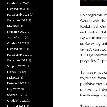
Grudzień 2024
(1)
Listopad 2023
(1)
Po programie in
Październik 2023
(1)
Czechowskich, s
Wrzesień 2023
(1)
Rodzinnych Ogr
Maj 2023
(1)
na Lubelski Klub
Kwiecień 2023
(1)
By w Lublinie ni
Styczeń 2023
(4)
udział w nagran
Grudzień 2022
(2)
temat”, który z
Listopad 2022
(1)
15:00, a realizo
Październik 2022
(1)
przy ulicy Ciepła
Wrzesień 2022
(3)
Sierpień 2022
(1)
Tym razem pokaz
Lipiec 2022
(2)
to, że nadużywa 
Maj 2022
(1)
planistycznych, 
Kwiecień 2022
(1)
politycznych d
Luty 2022
(3)
handlowego i or
Styczeń 2022
(2)
Grudzień 2021
(1)
Żeby o naszym m
Listopad 2021
(1)