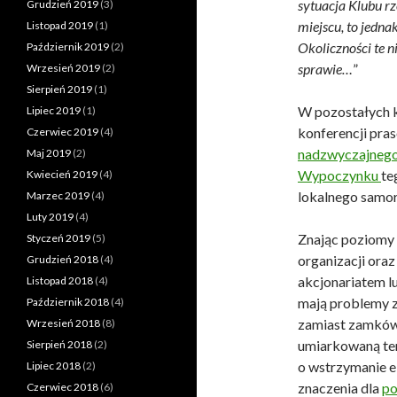
sytuacja Klubu rz
Grudzień 2019
(3)
miejscu, to jedna
Listopad 2019
(1)
Okoliczności te n
Październik 2019
(2)
sprawie…
”
Wrzesień 2019
(2)
Sierpień 2019
(1)
W pozostałych 
Lipiec 2019
(1)
konferencji pra
Czerwiec 2019
(4)
nadzwyczajnego 
Maj 2019
(2)
Wypoczynku
te
Kwiecień 2019
(4)
lokalnego samo
Marzec 2019
(4)
Luty 2019
(4)
Znając poziomy 
Styczeń 2019
(5)
organizacji ora
Grudzień 2018
(4)
akcjonariatem l
Listopad 2018
(4)
mają problemy z
Październik 2018
(4)
zamiast zamków 
Wrzesień 2018
(8)
umiarkowaną tem
Sierpień 2018
(2)
o wstrzymanie e
Lipiec 2018
(2)
znaczenia dla
po
Czerwiec 2018
(6)