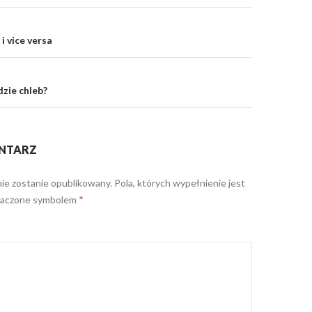
 i vice versa
dzie chleb?
NTARZ
nie zostanie opublikowany.
Pola, których wypełnienie jest
naczone symbolem
*