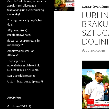
Co robić w Lublinie, zanim inni
zapalą nam 1 listopada
CZECHÓW
,
GÓRK
tradycyjną lub elektroniczną
LUBLIN
świeczkę?
Z całego serca życzę Ci, byś
BRAKU
dziś:
SZTUC
#Dyskusja (nie)
zarejestrowana!!!
DOLIN
Ile warta jest pamięć, a ile
niepamięć?!
Zmartwychwstał Pan!
29 LIPCA 2018
Alleluja!!!
To jest jedna z
najważniejszych lekcji dla
Lublina i Polski XXI wieku
Stare jare jak nowe!!!
Usta milczą, dusza śpiewa?!
ARCHIWA
Grudzień 2025
(1)