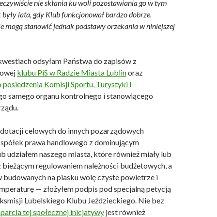
eczywiście nie skłania ku woli pozostawiania go w tym
k były lata, gdy Klub funkcjonował bardzo dobrze.
ie mogą stanowić jednak podstawy orzekania w niniejszej
kwestiach odsyłam Państwa do zapisów z
sowej
klubu PiS w Radzie Miasta Lublin
oraz
posiedzenia Komisji Sportu, Turystyki i
go samego organu kontrolnego i stanowiącego
rządu.
dotacji celowych do innych pozarządowych
z spółek prawa handlowego z dominującym
ub udziałem naszego miasta, które również miały lub
 bieżącym regulowaniem należności budżetowych, a
budowanych na piasku wolę czyste powietrze i
peraturę — złożyłem podpis pod specjalną petycją
ksmisji Lubelskiego Klubu Jeździeckiego. Nie bez
parcia tej społecznej inicjatywy
jest również