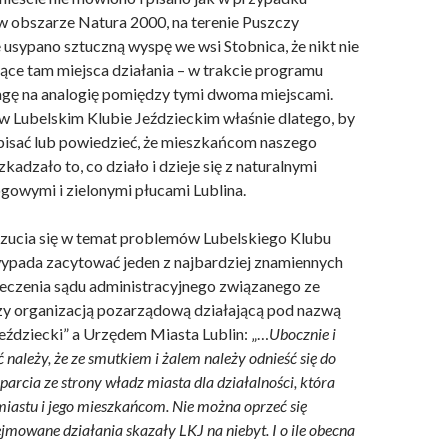
 obszarze Natura 2000, na terenie Puszczy
 usypano sztuczną wyspę we wsi Stobnica, że nikt nie
ące tam miejsca działania – w trakcie programu
gę na analogię pomiędzy tymi dwoma miejscami.
 w Lubelskim Klubie Jeździeckim właśnie dlatego, by
apisać lub powiedzieć, że mieszkańcom naszego
zkadzało to, co działo i dzieje się z naturalnymi
ogowymi i zielonymi płucami Lublina.
zucia się w temat problemów Lubelskiego Klubu
ypada zacytować jeden z najbardziej znamiennych
czenia sądu administracyjnego związanego ze
y organizacją pozarządową działającą pod nazwą
Jeździecki” a Urzędem Miasta Lublin: „…
Ubocznie i
ależy, że ze smutkiem i żalem należy odnieść się do
sparcia ze strony władz miasta dla działalności, która
 miastu i jego mieszkańcom. Nie można oprzeć się
jmowane działania skazały LKJ na niebyt. I o ile obecna