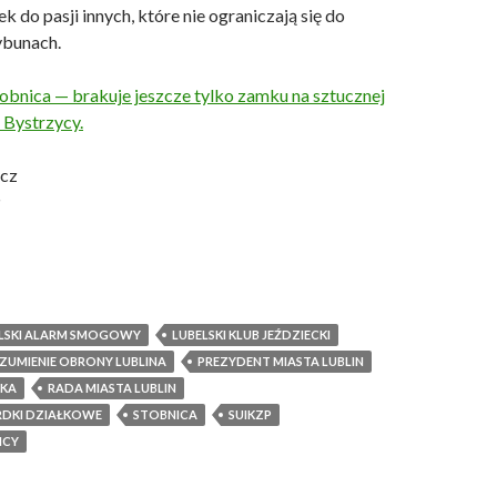
k do pasji innych, które nie ograniczają się do
ybunach.
Stobnica — brakuje jeszcze tylko zamku na sztucznej
 Bystrzycy.
icz
P
LSKI ALARM SMOGOWY
LUBELSKI KLUB JEŹDZIECKI
UMIENIE OBRONY LUBLINA
PREZYDENT MIASTA LUBLIN
CKA
RADA MIASTA LUBLIN
DKI DZIAŁKOWE
STOBNICA
SUIKZP
ICY