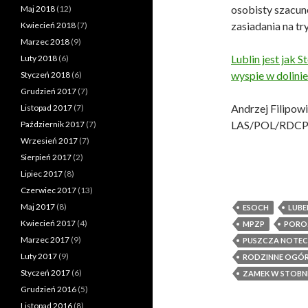
osobisty szacune
Maj 2018
(12)
zasiadania na tr
Kwiecień 2018
(7)
Marzec 2018
(9)
Lublin jest jak 
Luty 2018
(6)
wyspie w dolinie
Styczeń 2018
(6)
Grudzień 2017
(7)
Andrzej Filipow
Listopad 2017
(7)
LAS/POL/RDC
Październik 2017
(7)
Wrzesień 2017
(7)
Sierpień 2017
(2)
Lipiec 2017
(8)
Czerwiec 2017
(13)
Maj 2017
(8)
ESOCH
LUBE
Kwiecień 2017
(4)
MPZP
POROZ
Marzec 2017
(9)
PUSZCZA NOTE
Luty 2017
(9)
RODZINNE OGÓR
Styczeń 2017
(6)
ZAMEK W STOBN
Grudzień 2016
(5)
Listopad 2016
(8)