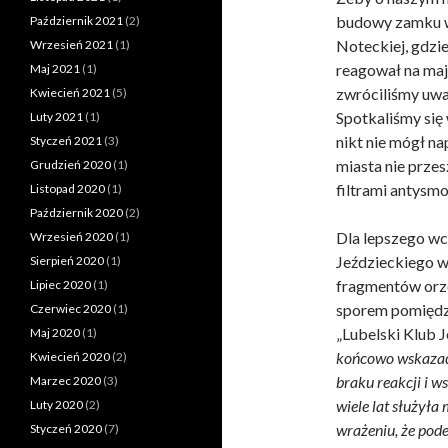
budowy zamku w
Październik 2021
(2)
Noteckiej, gdzie
Wrzesień 2021
(1)
reagował na maj
Maj 2021
(1)
zwróciliśmy uwa
Kwiecień 2021
(5)
Spotkaliśmy się
Luty 2021
(1)
nikt nie mógł n
Styczeń 2021
(3)
miasta nie przes
Grudzień 2020
(1)
filtrami antysm
Listopad 2020
(1)
Październik 2020
(2)
Dla lepszego wc
Wrzesień 2020
(1)
Jeździeckiego w
Sierpień 2020
(1)
fragmentów orze
Lipiec 2020
(1)
sporem pomiędz
Czerwiec 2020
(1)
„Lubelski Klub 
Maj 2020
(1)
końcowo wskazać n
Kwiecień 2020
(2)
braku reakcji i w
Marzec 2020
(3)
wiele lat służyła
Luty 2020
(2)
wrażeniu, że pode
Styczeń 2020
(7)