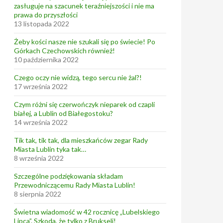
zasługuje na szacunek teraźniejszości i nie ma
prawa do przyszłości
13 listopada 2022
Żeby kości nasze nie szukali się po świecie! Po
Górkach Czechowskich również!
10 października 2022
Czego oczy nie widzą, tego sercu nie żal?!
17 września 2022
Czym różni się czerwończyk nieparek od czapli
białej, a Lublin od Białegostoku?
14 września 2022
Tik tak, tik tak, dla mieszkańców zegar Rady
Miasta Lublin tyka tak…
8 września 2022
Szczególne podziękowania składam
Przewodniczącemu Rady Miasta Lublin!
8 sierpnia 2022
Świetna wiadomość w 42 rocznicę „Lubelskiego
Lipca”. Szkoda, że tylko z Brukseli!