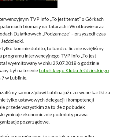
terwencyjnym TVP Info „To jest temat” o Górkach
palarniach biomasy na Tatarach i Wrotkowie oraz
odach Działkowych „Podzamcze” – przyszedł czas
 Jeździecki.
e tylko koni nie dobito, to bardzo licznie wzięliśmy
iu programu interwencyjnego TVP Info „To jest
ostał wyemitowany w dniu 29.07.2018 o godzinie
wany był na terenie
Lubelskiego Klubu Jeździeckiego
 7 w Lublinie.
aliśmy samorządowi Lublina już czerwone kartki za
nie tylko ustawowych delegacji i kompetencji
ale przede wszystkim za to, że z pobudek
yskryminuje ekonomicznie podmioty prawa
ganizacje pozarządowe.
ieście nie mówiono i pisano jak w przypadku