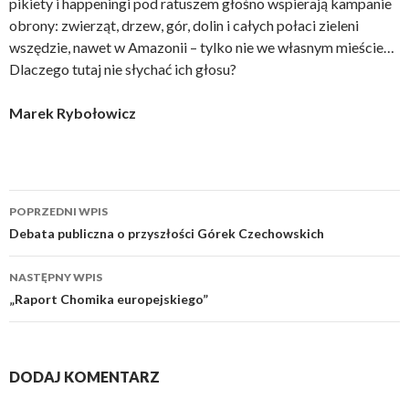
pikiety i happeningi pod ratuszem głośno wspierają kampanie
obrony: zwierząt, drzew, gór, dolin i całych połaci zieleni
wszędzie, nawet w Amazonii – tylko nie we własnym mieście…
Dlaczego tutaj nie słychać ich głosu?
Marek Rybołowicz
POPRZEDNI WPIS
Zobacz
Debata publiczna o przyszłości Górek Czechowskich
wpisy
NASTĘPNY WPIS
„Raport Chomika europejskiego”
DODAJ KOMENTARZ