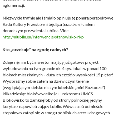
aglomeracji.
Niezwykle trafnie ale i śmiało opiniuje tę ponurą perspektywę
Rada Kultury Przestrzeni będąca (
nota bene
) ciałem
doradczym prezydenta Lublina. Vide:
http://ulublin.eu/interwencje/stanowisko-rkp
Kto „oczekuje” na zgodę radnych?
Zdaje się nim być inwestor mający już gotowy projekt
wybudowania na tym gruncie ok. 4 tys. lokali w ponad 100
blokach mieszkalnych – duża ich część o wysokości 15 pięter!
Wyobraźmy sobie zatem na dziewiczym terenie
(wyglądającym sielsko niczym lubelskie „mini Roztocze”)
kilkadziesiąt bloków wielkości… rektoratu UMCS.
Blokowisko to zamknęłoby od strony północnej jedyny
korytarz napowietrzający Lublin. Wówczas śródmieście
stopniowo zatopi się w smogu pobliskich arterii drogowych.