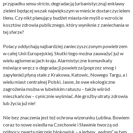
przypadku
sensu stricto
, degradacją (urbanistyczną) enklawy
zieleni będącej wszak największym w mieście dostarczycielem
tlenu. Czy nikt planujący budżet miasta nie myśli o wzroście
kosztów zdrowia publicznego, który wyniknie z zaniechania w
tej sferze?
Polacy oddychają najbardziej zanieczyszczonym powietrzem
w całej Unii Europejskiej. Skutki tego można zauważyć już w
wielu aglomeracjach kraju. Alarmistyczne komunikaty
mówiące wręcz o degradacji powietrza (poprzez smog i
zapylenie) płyną stale z Krakowa, Katowic, Nowego Targu, a i
wielu miast centralnej Polski. Jasne, że owe ekologiczne
zagrożenia można w lubelskim ratuszu – także wśród
mieszkańców – cynicznie wyśmiać. Ale groźby utraty zdrowia
lub życia już nie!
Nie bez znaczenia jest też ochrona wizerunku Lublina. Bowiem
coraz to nowe osiedla na Czechowie i Sławinie tworzą od
północy zwartą pierzeję blokowisk – a jedyny „wyłom” w tym