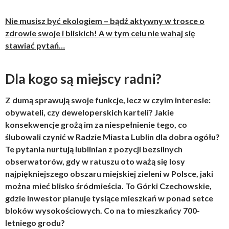
Nie musisz być ekologiem – bądź aktywny w trosce o
zdrowie swoje i bliskich! A w tym celu nie wahaj się
stawiać pytań…
Dla kogo są miejscy radni?
Z dumą sprawują swoje funkcje, lecz w czyim interesie:
obywateli, czy deweloperskich karteli? Jakie
konsekwencje grożą im za niespełnienie tego, co
ślubowali czynić w Radzie Miasta Lublin dla dobra ogółu?
Te pytania nurtują lublinian z pozycji bezsilnych
obserwatorów, gdy w ratuszu oto ważą się losy
najpiękniejszego obszaru miejskiej zieleni w Polsce, jaki
można mieć blisko śródmieścia. To Górki Czechowskie,
gdzie inwestor planuje tysiące mieszkań w ponad setce
bloków wysokościowych. Co na to mieszkańcy 700-
letniego grodu?