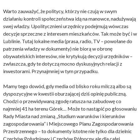
Warto zauważyć, że politycy, którzy nie czują w swym
działaniu kontroli społeczeństwa idą na manowce, nadużywają
swej władzy. Upolitycznieni urzędnicy podejmują wówczas
decyzje sprzeczne z interesem mieszkańców. Tak może być i w
Lublinie. Tutaj lokalne media (prasa, radio, TV – powołane do
patrzenia władzy w dokumenty) nie biorą w obronę
obywatelskich interesów, nie krytykują decyzji urzędników –
zwłaszcza, gdy te dotyczą mocno dyskusyjnych relacji z
inwestorami. Przynajmniej w tym przypadku.
Mamy tego dowód, gdy media od blisko roku milczą albo są
dyspozycyjne w kwestii oburzającej dziś opinię publiczną.
Chodzi o przewidywaną zgodę ratusza na zabudowę co
najmniej 41 ha terenu Górek… Może to nastąpić po głosowaniu
Rady Miasta nad zmianą „Studium warunków i kierunków
zagospodarowania” i Miejscowego Planu Zagospodarowania
Przestrzennego – to dokumenty istotne nie tylko dla dzielnic
Czechów Południowy i Czechów Północny ale dla całej