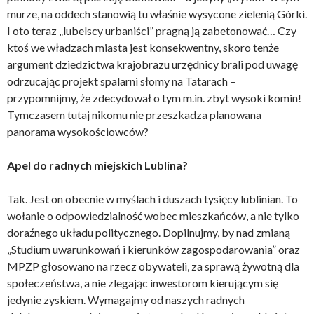
murze, na oddech stanowią tu właśnie wysycone zielenią Górki.
I oto teraz „lubelscy urbaniści” pragną ją zabetonować… Czy
ktoś we władzach miasta jest konsekwentny, skoro tenże
argument dziedzictwa krajobrazu urzędnicy brali pod uwagę
odrzucając projekt spalarni słomy na Tatarach –
przypomnijmy, że zdecydował o tym m.in. zbyt wysoki komin!
Tymczasem tutaj nikomu nie przeszkadza planowana
panorama wysokościowców?
Apel do radnych miejskich Lublina?
Tak. Jest on obecnie w myślach i duszach tysięcy lublinian. To
wołanie o odpowiedzialność wobec mieszkańców, a nie tylko
doraźnego układu politycznego. Dopilnujmy, by nad zmianą
„Studium uwarunkowań i kierunków zagospodarowania” oraz
MPZP głosowano na rzecz obywateli, za sprawą żywotną dla
społeczeństwa, a nie zlegając inwestorom kierującym się
jedynie zyskiem. Wymagajmy od naszych radnych