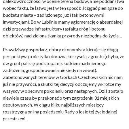
dalekowzroczności w ocenie terenu budów, a nie poddaństwa
wobec faktu, że łatwo jest w ten sposób ściągać pieniądze do
budżetu miasta – zadłużonego już i tak betonowymi
inwestycjami. Bo w Lublinie mamy aglomerację o absurdalnej
dziś przewadze infrastruktury (asfaltu dróg i betonu
obiektów) nad zieloną tkanką przyrody niezbędną do życia…
Prawdziwy gospodarz, dobry ekonomista kieruje się długą
perspektywą a nie tylko doraźną korzyścią z gruntu (chyba, że
ów grunt pali się pod stopami skutkiem nadmiernego
zadłużenia, gospodarowania niekiedy na wiwat).
Zabetonowanych terenów w Górkach Czechowskich nic nam
już nie przywróci, a skutki tej decyzji odczujemy wkrótce my
wszyscy w obecnym pokoleniu oraz następnych. Dziś zostało
niewiele czasu by przekonać o tym zagrożeniu 31 miejskich
deputowanych. W ciągu kilku najbliższych miesięcy
rozstrzygną oni na posiedzeniu Rady o losie tej życiodajnej
przestrzeni.