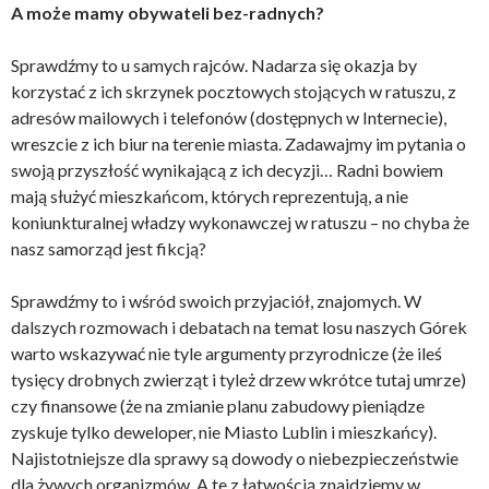
A może mamy obywateli bez-radnych?
Sprawdźmy to u samych rajców. Nadarza się okazja by
korzystać z ich skrzynek pocztowych stojących w ratuszu, z
adresów mailowych i telefonów (dostępnych w Internecie),
wreszcie z ich biur na terenie miasta. Zadawajmy im pytania o
swoją przyszłość wynikającą z ich decyzji… Radni bowiem
mają służyć mieszkańcom, których reprezentują, a nie
koniunkturalnej władzy wykonawczej w ratuszu – no chyba że
nasz samorząd jest fikcją?
Sprawdźmy to i wśród swoich przyjaciół, znajomych. W
dalszych rozmowach i debatach na temat losu naszych Górek
warto wskazywać nie tyle argumenty przyrodnicze (że ileś
tysięcy drobnych zwierząt i tyleż drzew wkrótce tutaj umrze)
czy finansowe (że na zmianie planu zabudowy pieniądze
zyskuje tylko deweloper, nie Miasto Lublin i mieszkańcy).
Najistotniejsze dla sprawy są dowody o niebezpieczeństwie
dla żywych organizmów. A te z łatwością znajdziemy w