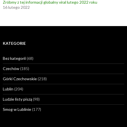
Zróbmy z tej informacji globalny viral lutego 2022 roku
16 lutego 2022
KATEGORIE
Bez kategorii
(68)
Czechów
(185)
Górki Czechowskie
(218)
Lublin
(204)
Ludzie listy piszą
(98)
Smog w Lublinie
(177)