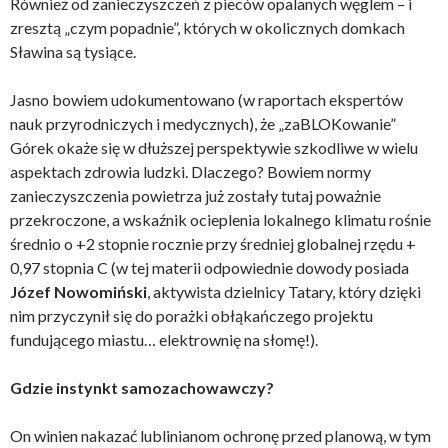
Również od zanieczyszczeń z pieców opalanych węglem – i
zresztą „czym popadnie”, których w okolicznych domkach
Sławina są tysiące.
Jasno bowiem udokumentowano (w raportach ekspertów
nauk przyrodniczych i medycznych), że „zaBLOKowanie”
Górek okaże się w dłuższej perspektywie szkodliwe w wielu
aspektach zdrowia ludzki. Dlaczego? Bowiem normy
zanieczyszczenia powietrza już zostały tutaj poważnie
przekroczone, a wskaźnik ocieplenia lokalnego klimatu rośnie
średnio o +2 stopnie rocznie przy średniej globalnej rzędu +
0,97 stopnia C (w tej materii odpowiednie dowody posiada
Józef Nowomiński
, aktywista dzielnicy Tatary, który dzięki
nim przyczynił się do porażki obłąkańczego projektu
fundującego miastu… elektrownię na słomę!).
Gdzie instynkt samozachowawczy?
On winien nakazać lublinianom ochronę przed planową, w tym