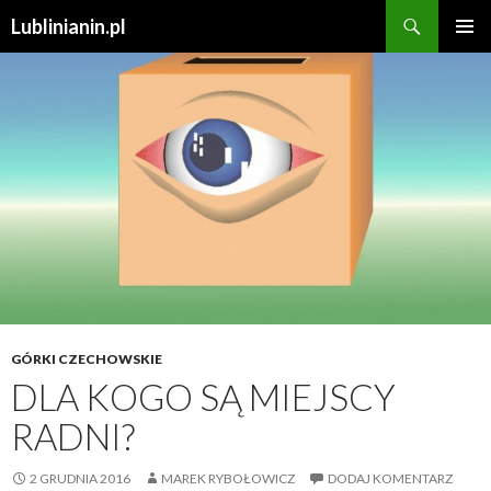
Szukaj
Lublinianin.pl
PRZESKOCZ
MENU
DO
GŁÓWN
TREŚCI
GÓRKI CZECHOWSKIE
DLA KOGO SĄ MIEJSCY
RADNI?
2 GRUDNIA 2016
MAREK RYBOŁOWICZ
DODAJ KOMENTARZ