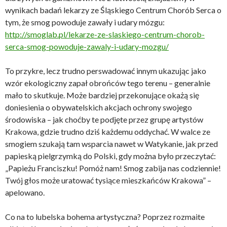
wynikach badań lekarzy ze Śląskiego Centrum Chorób Serca o
tym, że smog powoduje zawały i udary mózgu:
http://smoglab.pl/lekarze-ze-slaskiego-centrum-chorob-
serca-smog-powoduje-zawaly-i-udary-mozgu/
To przykre, lecz trudno perswadować innym ukazując jako
wzór ekologiczny zapał obrońców tego terenu – generalnie
mało to skutkuje. Może bardziej przekonujące okażą się
doniesienia o obywatelskich akcjach ochrony swojego
środowiska – jak choćby te podjęte przez grupę artystów
Krakowa, gdzie trudno dziś każdemu oddychać. W walce ze
smogiem szukają tam wsparcia nawet w Watykanie, jak przed
papieską pielgrzymką do Polski, gdy można było przeczytać:
„Papieżu Franciszku! Pomóż nam! Smog zabija nas codziennie!
Twój głos może uratować tysiące mieszkańców Krakowa” –
apelowano.
Co na to lubelska bohema artystyczna? Poprzez rozmaite