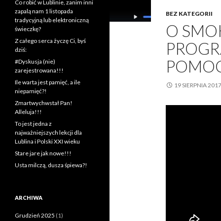
Co robić w Lublinie, zanim inni
zapalą nam 1 listopada
BEZ KATEGORII
tradycyjną lub elektroniczną
O SMO
świeczkę?
Z całego serca życzę Ci, byś
PROGRA
dziś:
POMO
#Dyskusja (nie)
zarejestrowana!!!
Ile warta jest pamięć, a ile
19 SIERPNIA 201
niepamięć?!
Zmartwychwstał Pan!
Alleluja!!!
To jest jedna z
najważniejszych lekcji dla
Lublina i Polski XXI wieku
Stare jare jak nowe!!!
Usta milczą, dusza śpiewa?!
ARCHIWA
Grudzień 2025
(1)