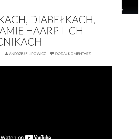
KACH, DIABEŁKACH,
MIE HAARP I ICH
CNIKACH
7
ANDRZEJ FILIPOWICZ
DODAJ KOMENTARZ