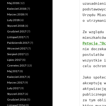
Maj 2018
(12)
uzasadnieni
Kwiecień 2018
(7)
podstawowyc
Marzec 2018
(9)
Urzędu Mias
Luty 2018
(6)
o utrzymani
Styczeń 2018
(6)
Grudzień 2017
(7)
Ze względu 
Listopad 2017
(7)
Październik 2017
(7)
Petycją "Oc
Wrzesień 2017
(7)
nie doczeka
Sierpień 2017
(2)
postulatów 
Lipiec 2017
(8)
wszystkie i
Czerwiec 2017
(13)
celu ochron
Maj 2017
(8)
Kwiecień 2017
(4)
Jako społec
Marzec 2017
(9)
akceptuję w
Luty 2017
(9)
aktywizację
Styczeń 2017
(6)
publicznego
Grudzień 2016
(5)
za tym obli
Listopad 2016
(8)
które muszą