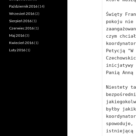
Październik 2016
(14)
Wrzesień 2016
(2)
Święty Fran
Sierpień 2016
(1)
pokoju nie 
Czerwiec 2016
(1)
zaangażowan
Maj 2016
(3)
czym chciał
Kwiecień 2016
(1)
koordynator
Luty 2016
(1)
Petycją "W 
Czechowskic
inicjatywy 
Panią Anną 
Niestety ta
bezpośredni
jakiegokolw
byłby jakik
koordynator
spowoduje, 
istniejącą 