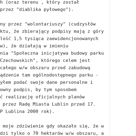
h (oraz terenu , który został 
przez "diablika pyłowego"). 

ny przez "wolontariuszy" (cudzysłów 
ktu, że zbierający podpisy mają z góry 
lość 1,5 tysiąca zaewidencjonowanych 
w), że działają w imieniu 
nia "Społeczna inicjatywa budowy parku 
Czechowskich", którego celem jest 
całego w/w obszaru przed zabudową 
ądzenie tam ogólnodostępnego parku - 
yłem podać swoje dane personalne i 
owny podpis, by tym sposobem 
ć realizację oficjalnych planów 
 przez Radę Miasta Lublin przed 17. 
P Lublina 2000 rok). 

 moje zdziwienie gdy okazało się, że w 
dzi tylko o 70 hektarów w/w obszaru, a 