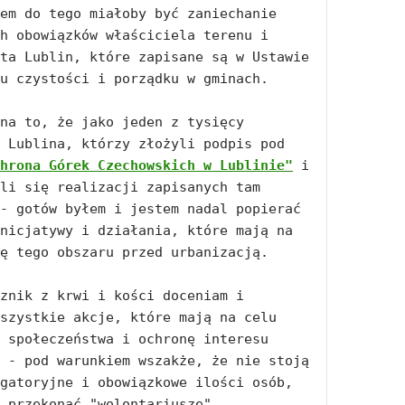
em do tego miałoby być zaniechanie 
h obowiązków właściciela terenu i 
ta Lublin, które zapisane są w Ustawie 
u czystości i porządku w gminach. 

na to, że jako jeden z tysięcy 
mieszkańców Lublina, którzy złożyli podpis pod 
hrona Górek Czechowskich w Lublinie"
 i 
li się realizacji zapisanych tam 
- gotów byłem i jestem nadal popierać 
nicjatywy i działania, które mają na 
ę tego obszaru przed urbanizacją. 

znik z krwi i kości doceniam i 
szystkie akcje, które mają na celu 
 społeczeństwa i ochronę interesu 
 - pod warunkiem wszakże, że nie stoją 
gatoryjne i obowiązkowe ilości osób, 
 przekonać "wolontariusze". 
