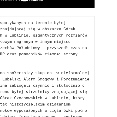
spotykanych na terenie byłej 
znajdującej się w obszarze Górek 
h w Lublinie, gigantycznych rozmiarów 
łowym nagranym w innym miejscu 
zechów Południowy - przyszedł czas na 
RP oraz pomocników ciemnej strony 
no społecznicy skupieni w nieformalnej 
 Lubelski Alarm Smogowy i Porozumienie 
ina zabiegali czynnie i skutecznie o 
renu byłej strzelnicy znajdującej się 
Górek Czechowskich w Lublinie, który 
tał niszczycielskim działaniom 
moków wyposażonych w ciężarówki pełne 
ldożery formujące nasypy i cysterny 