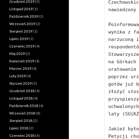
Grudzień 2019
(3)
Czechowskic
Listopad 2019
(1)
nawiedzony 
Październik 2019
(2)
Wrzesień 2019
(2)
Poinformowa
Sierpień 2019
(1)
wynika z fa
Lipiec 2019
(1)
narzuconą i
Czerwiec 2019
(4)
respondentó
Maj 2019
(2)
Stowarzysze
Kwiecień 2019
(4)
na Górkach 
Marzec 2019
(4)
uratowanie 
Luty 2019
(4)
poprzez urz
Styczeń 2019
(5)
gotów już b
Grudzień 2018
(4)
złożyć stos
Listopad 2018
(4)
przyspieszy
Październik 2018
(4)
uchwalonych
Wrzesień 2018
(8)
laty (SUiKZ
Sierpień 2018
(2)
Lipiec 2018
(2)
Jakież było
Czerwiec 2018
(6)
Petycji cho