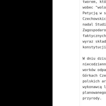
tworem, któ
wobec "wolo
Petycją w s
Czechowskic
nadal Studi
Zagospodaro
faktycznych
wyraz skład
konstytucji
W dniu dzis
niecodzienn
worków odpa
Górkach Cze
polskich ar
wykonawcą l
planowanego
przyrody. 
