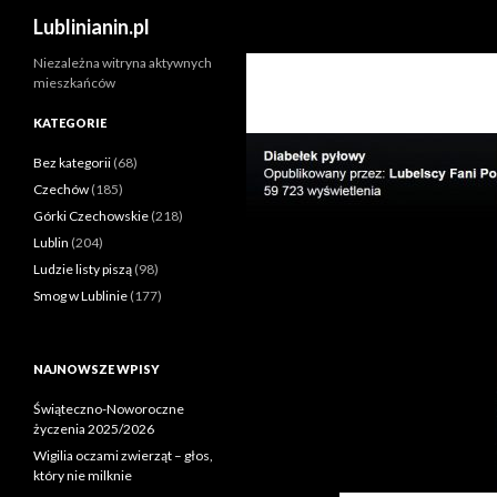
Szukaj
Lublinianin.pl
Niezależna witryna aktywnych
mieszkańców
KATEGORIE
Bez kategorii
(68)
Czechów
(185)
Górki Czechowskie
(218)
Lublin
(204)
Ludzie listy piszą
(98)
Smog w Lublinie
(177)
NAJNOWSZE WPISY
Świąteczno-Noworoczne
życzenia 2025/2026
Wigilia oczami zwierząt – głos,
który nie milknie