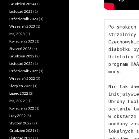
Grudzień 2024
(1)
Listopad 2023
(1)
Październik 2023
(1)
Wrzesień 2023
(1)
Po smokach 
Maj 2023
(1)
strzelnicy 
Kwiecień 2023
(1)
Czechowskic
Styczeń 2023
(4)
diabełku py
Grudzień 2022
(2)
Dzielnicy C
Listopad 2022
(1)
program HAA
Październik 2022
(1)
mocy. 

Wrzesień 2022
(3)
Sierpień 2022
(1)
Nie tak daw
Lipiec 2022
(2)
inicjatywie
Maj 2022
(1)
Obrony Lubl
Kwiecień 2022
(1)
ocalenie te
Luty 2022
(3)
w obszarze 
Styczeń 2022
(2)
poddany zos
Grudzień 2021
(1)
lokalnych s
Listopad 2021
(1)
odpadów, bu