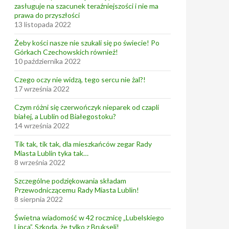
zasługuje na szacunek teraźniejszości i nie ma
prawa do przyszłości
13 listopada 2022
Żeby kości nasze nie szukali się po świecie! Po
Górkach Czechowskich również!
10 października 2022
Czego oczy nie widzą, tego sercu nie żal?!
17 września 2022
Czym różni się czerwończyk nieparek od czapli
białej, a Lublin od Białegostoku?
14 września 2022
Tik tak, tik tak, dla mieszkańców zegar Rady
Miasta Lublin tyka tak…
8 września 2022
Szczególne podziękowania składam
Przewodniczącemu Rady Miasta Lublin!
8 sierpnia 2022
Świetna wiadomość w 42 rocznicę „Lubelskiego
Lipca”. Szkoda, że tylko z Brukseli!