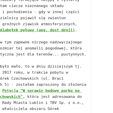
tam ciecze nieznanego składu 
 i pochodzenia - gdy w innej części 
zielnicy pojawił się zwiastun 
 groźnych zjawisk atmosferycznych, 
diabełek pyłowy (ang. dust devil)
. 

w tym zapewne niczego nadzwyczajnego 
ozmiar tej anomalii pogodowej, która 
tyczna jest dla terenów... pustynnych. 

było mało, to w dniu dzisiejszym tj. 
 2017 roku, w trakcie pobytu w 
órek Czechowskich (ul. Braci 
h 5) - zostałem zaproszony do złożenia 
 
Petycją "W sprawie budowy parku na 
chowskich"
, która jest adresowana do 
 Rady Miasta Lublin i TBV Sp. z o.o., 
 właściciela obszaru Górek 