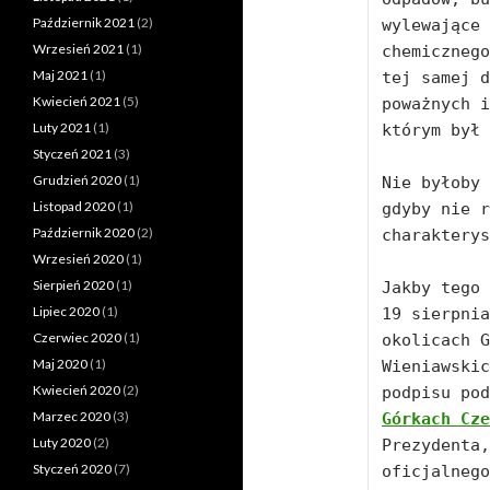
Październik 2021
(2)
wylewające 
Wrzesień 2021
(1)
chemicznego
Maj 2021
(1)
tej samej d
Kwiecień 2021
(5)
poważnych i
Luty 2021
(1)
którym był 
Styczeń 2021
(3)
Grudzień 2020
(1)
Nie byłoby 
Listopad 2020
(1)
gdyby nie r
Październik 2020
(2)
charakterys
Wrzesień 2020
(1)
Sierpień 2020
(1)
Jakby tego 
Lipiec 2020
(1)
19 sierpnia
Czerwiec 2020
(1)
okolicach G
Maj 2020
(1)
Wieniawskic
Kwiecień 2020
(2)
podpisu pod
Marzec 2020
(3)
Górkach Cze
Luty 2020
(2)
Prezydenta,
Styczeń 2020
(7)
oficjalnego