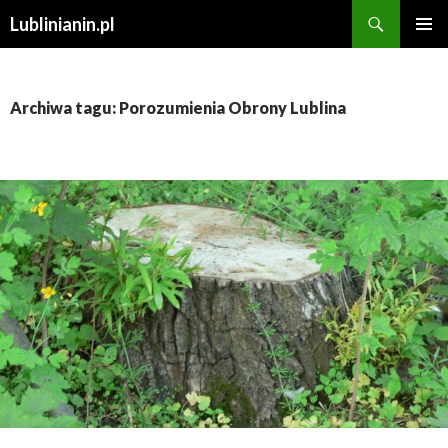
Szukaj
Lublinianin.pl
PRZESKOCZ
MENU
DO
GŁÓWN
TREŚCI
Archiwa tagu: Porozumienia Obrony Lublina