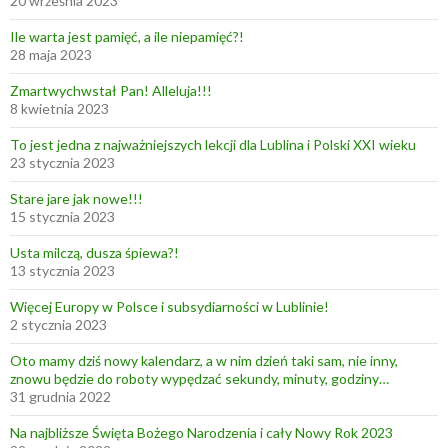
20 września 2023
a
c
Ile warta jest pamięć, a ile niepamięć?!
h
28 maja 2023
C
Zmartwychwstał Pan! Alleluja!!!
z
8 kwietnia 2023
e
To jest jedna z najważniejszych lekcji dla Lublina i Polski XXI wieku
c
23 stycznia 2023
h
o
Stare jare jak nowe!!!
15 stycznia 2023
w
s
Usta milczą, dusza śpiewa?!
k
13 stycznia 2023
i
Więcej Europy w Polsce i subsydiarności w Lublinie!
c
2 stycznia 2023
h
Oto mamy dziś nowy kalendarz, a w nim dzień taki sam, nie inny,
znowu będzie do roboty wypędzać sekundy, minuty, godziny…
31 grudnia 2022
Na najbliższe Święta Bożego Narodzenia i cały Nowy Rok 2023