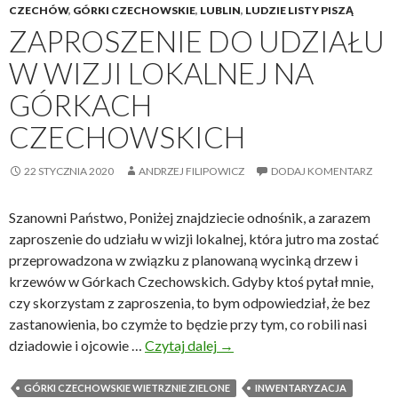
CZECHÓW
,
GÓRKI CZECHOWSKIE
,
LUBLIN
,
LUDZIE LISTY PISZĄ
ZAPROSZENIE DO UDZIAŁU
W WIZJI LOKALNEJ NA
GÓRKACH
CZECHOWSKICH
22 STYCZNIA 2020
ANDRZEJ FILIPOWICZ
DODAJ KOMENTARZ
Szanowni Państwo, Poniżej znajdziecie odnośnik, a zarazem
zaproszenie do udziału w wizji lokalnej, która jutro ma zostać
przeprowadzona w związku z planowaną wycinką drzew i
krzewów w Górkach Czechowskich. Gdyby ktoś pytał mnie,
czy skorzystam z zaproszenia, to bym odpowiedział, że bez
zastanowienia, bo czymże to będzie przy tym, co robili nasi
dziadowie i ojcowie …
Czytaj dalej
Z
→
a
p
GÓRKI CZECHOWSKIE WIETRZNIE ZIELONE
INWENTARYZACJA