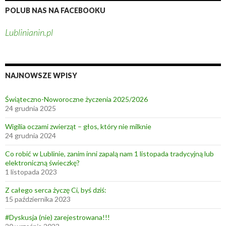
i
POLUB NAS NA FACEBOOKU
z
Lublinianin.pl
j
i
l
o
NAJNOWSZE WPISY
k
a
Świąteczno-Noworoczne życzenia 2025/2026
l
24 grudnia 2025
n
Wigilia oczami zwierząt – głos, który nie milknie
e
24 grudnia 2024
j
Co robić w Lublinie, zanim inni zapalą nam 1 listopada tradycyjną lub
n
elektroniczną świeczkę?
a
1 listopada 2023
G
Z całego serca życzę Ci, byś dziś:
ó
15 października 2023
r
k
#Dyskusja (nie) zarejestrowana!!!