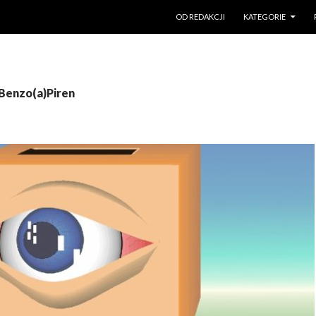
PRZESKOCZ DO TREŚCI
OD REDAKCJI
KATEGORIE
 Benzo(a)Piren