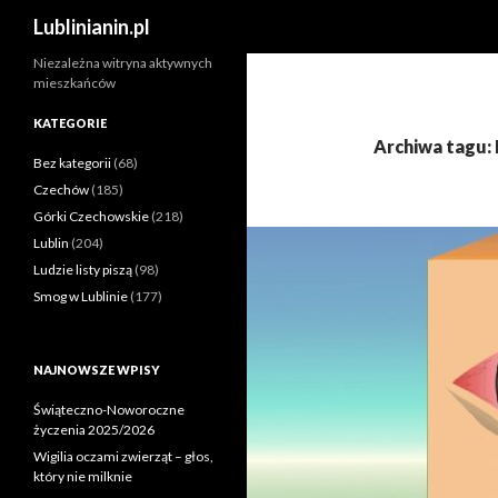
Szukaj
Lublinianin.pl
Niezależna witryna aktywnych
mieszkańców
KATEGORIE
Archiwa tagu:
Bez kategorii
(68)
Czechów
(185)
Górki Czechowskie
(218)
Lublin
(204)
Ludzie listy piszą
(98)
Smog w Lublinie
(177)
NAJNOWSZE WPISY
Świąteczno-Noworoczne
życzenia 2025/2026
Wigilia oczami zwierząt – głos,
który nie milknie