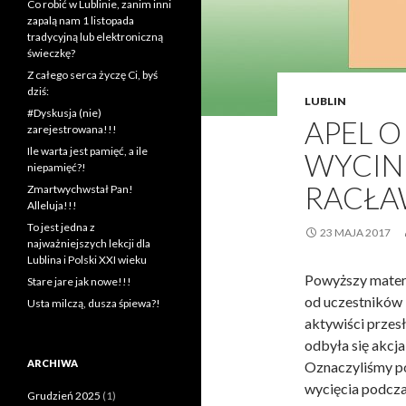
Co robić w Lublinie, zanim inni
zapalą nam 1 listopada
tradycyjną lub elektroniczną
świeczkę?
Z całego serca życzę Ci, byś
dziś:
LUBLIN
#Dyskusja (nie)
APEL O
zarejestrowana!!!
Ile warta jest pamięć, a ile
WYCIN
niepamięć?!
RACŁA
Zmartwychwstał Pan!
Alleluja!!!
To jest jedna z
23 MAJA 2017
najważniejszych lekcji dla
Lublina i Polski XXI wieku
Powyższy materi
Stare jare jak nowe!!!
od uczestników 
Usta milczą, dusza śpiewa?!
aktywiści przes
odbyła się akcja
ARCHIWA
Oznaczyliśmy po
wycięcia podcza
Grudzień 2025
(1)