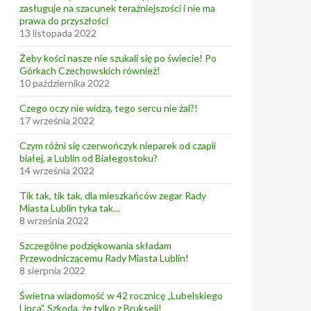
zasługuje na szacunek teraźniejszości i nie ma
prawa do przyszłości
13 listopada 2022
Żeby kości nasze nie szukali się po świecie! Po
Górkach Czechowskich również!
10 października 2022
Czego oczy nie widzą, tego sercu nie żal?!
17 września 2022
Czym różni się czerwończyk nieparek od czapli
białej, a Lublin od Białegostoku?
14 września 2022
Tik tak, tik tak, dla mieszkańców zegar Rady
Miasta Lublin tyka tak…
8 września 2022
Szczególne podziękowania składam
Przewodniczącemu Rady Miasta Lublin!
8 sierpnia 2022
Świetna wiadomość w 42 rocznicę „Lubelskiego
Lipca”. Szkoda, że tylko z Brukseli!