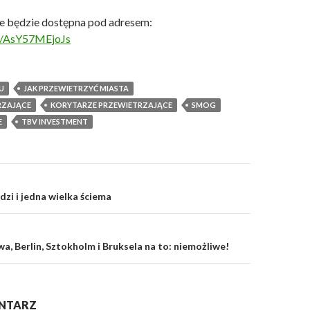
ne będzie dostępna pod adresem:
be/AsY57MEjoJs
U
JAK PRZEWIETRZYĆ MIASTA
RZAJĄCE
KORYTARZE PRZEWIETRZAJĄCE
SMOG
E
TBV INVESTMENT
zi i jedna wielka ściema
, Berlin, Sztokholm i Bruksela na to: niemożliwe!
NTARZ