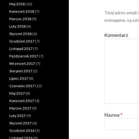
Maj 2018
(12)
Kwiecień 2018
(7)
Twój adres email 
Marzec 2018
(9)
wymagane, są oz
Luty 2018
(6)
Styczeń 2018
(6)
Komentarz
Grudzień 2017
(7)
Listopad 2017
(7)
Październik 2017
(7)
Wrzesień 2017
(7)
Sierpień 2017
(2)
Lipiec 2017
(8)
Czerwiec 2017
(13)
Maj 2017
(8)
Kwiecień 2017
(4)
Marzec 2017
(9)
Nazwa
*
Luty 2017
(9)
Styczeń 2017
(6)
Grudzień 2016
(5)
Listopad 2016
(8)