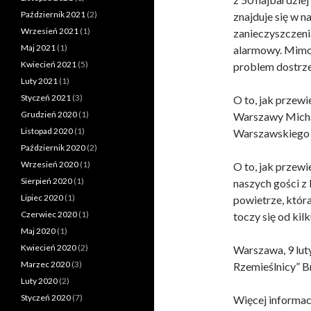
Październik 2021
(2)
znajduje się w n
Wrzesień 2021
(1)
zanieczyszczeni
Maj 2021
(1)
alarmowy. Mimo 
Kwiecień 2021
(5)
problem dostrz
Luty 2021
(1)
Styczeń 2021
(3)
O to, jak przew
Grudzień 2020
(1)
Warszawy Michał
Listopad 2020
(1)
Warszawskiego
Październik 2020
(2)
Wrzesień 2020
(1)
O to, jak przew
Sierpień 2020
(1)
naszych gości z
Lipiec 2020
(1)
powietrze, która
Czerwiec 2020
(1)
toczy się od kilk
Maj 2020
(1)
Kwiecień 2020
(2)
Warszawa, 9 lut
Marzec 2020
(3)
Rzemieślnicy” Br
Luty 2020
(2)
Styczeń 2020
(7)
Więcej informac