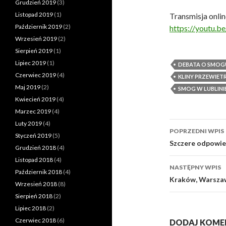
Grudzień 2019
(3)
Listopad 2019
(1)
Transmisja onli
Październik 2019
(2)
https://youtu.
Wrzesień 2019
(2)
Sierpień 2019
(1)
Lipiec 2019
(1)
DEBATA O SMOG
Czerwiec 2019
(4)
KLINY PRZEWIET
Maj 2019
(2)
SMOG W LUBLINI
Kwiecień 2019
(4)
Marzec 2019
(4)
Luty 2019
(4)
POPRZEDNI WPIS
Styczeń 2019
(5)
Zobacz
Szczere odpowied
Grudzień 2018
(4)
wpisy
Listopad 2018
(4)
NASTĘPNY WPIS
Październik 2018
(4)
Kraków, Warszawa
Wrzesień 2018
(8)
Sierpień 2018
(2)
Lipiec 2018
(2)
Czerwiec 2018
(6)
DODAJ KOME