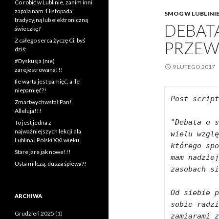
Co robić w Lublinie, zanim inni
zapalą nam 1 listopada
SMOG W LUBLINI
tradycyjną lub elektroniczną
DEBATA
świeczkę?
Z całego serca życzę Ci, byś
PRZEW
dziś:
#Dyskusja (nie)
9 LUTEGO 2017
zarejestrowana!!!
Ile warta jest pamięć, a ile
niepamięć?!
Post script
Zmartwychwstał Pan!
Alleluja!!!
"Debata o s
To jest jedna z
najważniejszych lekcji dla
wielu wzglę
Lublina i Polski XXI wieku
którego spo
Stare jare jak nowe!!!
mam nadziej
Usta milczą, dusza śpiewa?!
zasobach si
Od siebie p
ARCHIWA
sobie radzi
Grudzień 2025
(1)
zamiarami z