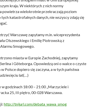
aszym kraju. W niektórych z nich normy
a powietrza wielokrotnie przekraczają poziom
tych katastrofalnych danych, nie wszyscy zdają się
egać.
ietrzyć Warszawę zapytamy m.in. wiceprezydenta
a Olszewskiego i Emilię Piotrowską z
 Alarmu Smogowego.
ietrzono miasta w Europie Zachodniej, zapytamy
 Berlina i Göteborga. Opowiedzą oni o walce o czyste
 w Polsce dopiero się zaczyna, a w tych państwa
udziesięciu lat(…)
y w godzinach 18:00 – 21:00 „Marzyciele i
acka 25, III piętro, 00-028 Warszawa.
ji:
http://tnijurl.com/debata_wawa_smog