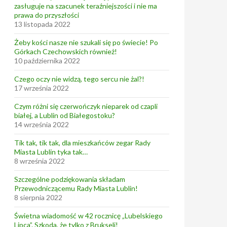
zasługuje na szacunek teraźniejszości i nie ma
prawa do przyszłości
13 listopada 2022
Żeby kości nasze nie szukali się po świecie! Po
Górkach Czechowskich również!
10 października 2022
Czego oczy nie widzą, tego sercu nie żal?!
17 września 2022
Czym różni się czerwończyk nieparek od czapli
białej, a Lublin od Białegostoku?
14 września 2022
Tik tak, tik tak, dla mieszkańców zegar Rady
Miasta Lublin tyka tak…
8 września 2022
Szczególne podziękowania składam
Przewodniczącemu Rady Miasta Lublin!
8 sierpnia 2022
Świetna wiadomość w 42 rocznicę „Lubelskiego
Lipca”. Szkoda, że tylko z Brukseli!