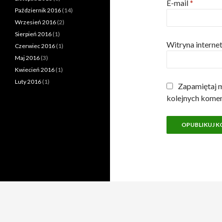
E-mail
*
Październik 2016
(14)
Wrzesień 2016
(2)
Sierpień 2016
(1)
Witryna intern
Czerwiec 2016
(1)
Maj 2016
(3)
Kwiecień 2016
(1)
Luty 2016
(1)
Zapamiętaj m
kolejnych komen
Dumnie wspierane przez WordPressa