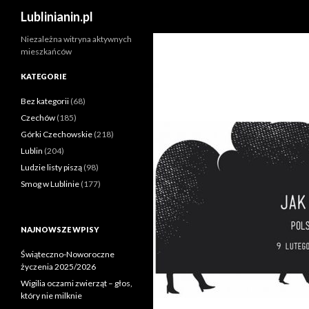
Szukaj
Lublinianin.pl
Niezależna witryna aktywnych
mieszkańców
KATEGORIE
Bez kategorii
(68)
Czechów
(185)
Górki Czechowskie
(218)
Lublin
(204)
Ludzie listy piszą
(98)
Smog w Lublinie
(177)
NAJNOWSZE WPISY
Świąteczno-Noworoczne
życzenia 2025/2026
Wigilia oczami zwierząt – głos,
który nie milknie