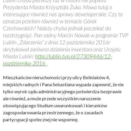
Lublin chyba pierwszy raz w historii nie popiera
Prezydenta Miasta Krzysztofa Żuka. Mowa tutaj o
interesujące również nas sprawy deweloperskie. Czy to
oznacza przełom również w temacie Górek
Czechowskich? Należy chyba jednak poczekać do
rozstrzygnięć. Pan radny Marcin Nowak w programie TVP
Lublin „Zdarzenia” z dnia 12 października 2016r
skrytykował zarówno działania inwestora oraz Urzędu
Miasta Lublin:
http://lublin.tvp.pl/27309446/12-
pazdziernika-2016
„
Mieszkańców nieruchomości przy ulicy Beliniaków 4,
miejskich radnych i Pana Sebastiana wypada zapewnić, że nie
tylko wyrok sądu administracyjnego potwierdza bezprawie
ale również, a może przede wszystkim naruszenie
obowiązującego Studium uwarunkowań i kierunków
zagospodarowania przestrzennego, że o zasadach
partycypacji społecznej nie wspomnę.