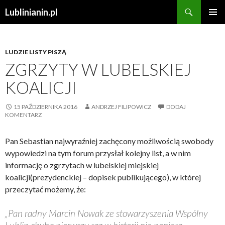
Szukaj
Lublinianin.pl
PRZESKOCZ
MENU
DO
GŁÓWN
TREŚCI
LUDZIE LISTY PISZĄ
ZGRZYTY W LUBELSKIEJ
KOALICJI
15 PAŹDZIERNIKA 2016
ANDRZEJ FILIPOWICZ
DODAJ
KOMENTARZ
Pan Sebastian najwyraźniej zachęcony możliwością swobody
wypowiedzi na tym forum przysłał kolejny list, a w nim
informację o zgrzytach w lubelskiej miejskiej
koalicji(prezydenckiej – dopisek publikującego), w której
przeczytać możemy, że:
„Pan radny Marcin Nowak ze stowarzyszenia Wspólny