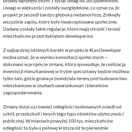
ustawy wpłynęło około 1 tysiąc uwag od 260 podmiotów.
Uwagi w większości zostały uwzględnione, co oznacza, że
projekt przeszedł bardzo głęboką metamorfozę. Zniknęły
wszystkie zapisy, które były nieakceptowane społecznie.
Dodane zostały takie regulacje, które mają chronić i bronić
mieszkańców przed dyktatem deweloperów.
Z najbardziej istotnych korekt w projekcie #LexDeweloper
można uznać, że w wyniku konsultacji społecznych —
dokonano w projekcie zmianę, która spowoduje, że realizacja
inwestycji mieszkaniowej w trybie specustawy będzie możliwa
tylko tam, gdzie gmina przewidziała tereny pod budownictwo
mieszkaniowe w studiach uwarunkowań i kierunków
zagospodarowania.
Zmiany dotyczą również odległości budowanych osiedli od
szkół, przedszkoli i innych tego typu obiektów użyteczności
publicznej. W miastach powyżej 100 tys. mieszkańców
odległość ta była o połowę krótsza niż te pierwotnie