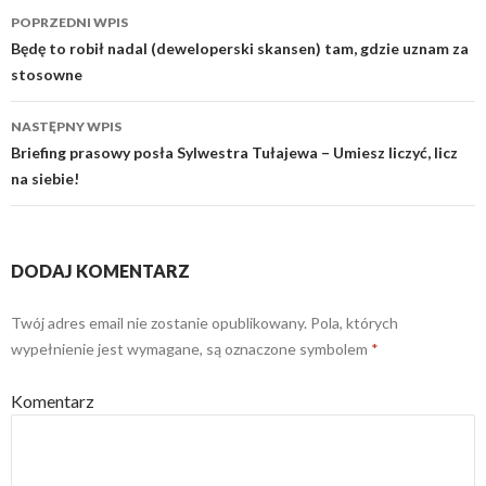
POPRZEDNI WPIS
Zobacz
Będę to robił nadal (deweloperski skansen) tam, gdzie uznam za
stosowne
wpisy
NASTĘPNY WPIS
Briefing prasowy posła Sylwestra Tułajewa – Umiesz liczyć, licz
na siebie!
DODAJ KOMENTARZ
Twój adres email nie zostanie opublikowany.
Pola, których
wypełnienie jest wymagane, są oznaczone symbolem
*
Komentarz