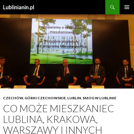
Szukaj
Lublinianin.pl
PRZESKOCZ
MENU
DO
GŁÓWN
TREŚCI
CZECHÓW
,
GÓRKI CZECHOWSKIE
,
LUBLIN
,
SMOG W LUBLINIE
CO MOŻE MIESZKANIEC
LUBLINA, KRAKOWA,
WARSZAWY I INNYCH