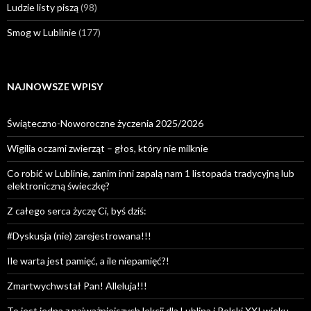
Ludzie listy piszą
(98)
Smog w Lublinie
(177)
NAJNOWSZE WPISY
Świąteczno-Noworoczne życzenia 2025/2026
Wigilia oczami zwierząt – głos, który nie milknie
Co robić w Lublinie, zanim inni zapalą nam 1 listopada tradycyjną lub
elektroniczną świeczkę?
Z całego serca życzę Ci, byś dziś:
#Dyskusja (nie) zarejestrowana!!!
Ile warta jest pamięć, a ile niepamięć?!
Zmartwychwstał Pan! Alleluja!!!
To jest jedna z najważniejszych lekcji dla Lublina i Polski XXI wieku