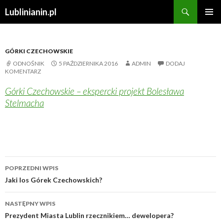
Szukaj
Lublinianin.pl
PRZESKOCZ
MENU
DO
GŁÓWN
TREŚCI
GÓRKI CZECHOWSKIE
ODNOŚNIK
5 PAŹDZIERNIKA 2016
ADMIN
DODAJ
KOMENTARZ
Górki Czechowskie – ekspercki projekt Bolesława
Stelmacha
POPRZEDNI WPIS
Zobacz
Jaki los Górek Czechowskich?
wpisy
NASTĘPNY WPIS
Prezydent Miasta Lublin rzecznikiem… dewelopera?