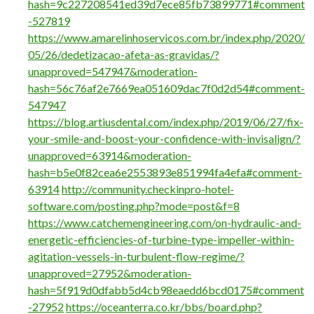
hash=9c227208541ed39d7ece85fb73899771#comment
-527819
https://www.amarelinhoservicos.com.br/index.php/2020/
05/26/dedetizacao-afeta-as-gravidas/?
unapproved=547947&moderation-
hash=56c76af2e7669ea051609dac7f0d2d54#comment-
547947
https://blog.artiusdental.com/index.php/2019/06/27/fix-
your-smile-and-boost-your-confidence-with-invisalign/?
unapproved=63914&moderation-
hash=b5e0f82cea6e2553893e851994fa4efa#comment-
63914
http://community.checkinpro-hotel-
software.com/posting.php?mode=post&f=8
https://www.catchemengineering.com/on-hydraulic-and-
energetic-efficiencies-of-turbine-type-impeller-within-
agitation-vessels-in-turbulent-flow-regime/?
unapproved=27952&moderation-
hash=5f919d0dfabb5d4cb98eaedd6bcd0175#comment
-27952
https://oceanterra.co.kr/bbs/board.php?