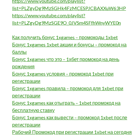
https://www.youtube.com/playlist?
list=PLZgyDg9MzSGHk4FzMCESPJCBAXXuW63HP
https://www.youtube.com/playlist?
list=PLZgyDg9MzSGE9O_0JVSm4SFfhWnyWYE0n
Как получить бонус 1xgames – промокоды 1xbet
Бонус 1xgames 1xbet акции и бонусы – промокод на
баллы
Бонус 1xgames что это – 1хбет промокод на день
рождения
Бонус 1xgames условия – промокод 1xbet при
регистрации
Бонус 1xgames правила – промокод для 1xbet при
регистрации
Бонус 1xgames как отыграть – 1xbet промокод на
бесплатную ставку
Бонус 1xgames как вывести – промокод 1xbet после
регистрации
Рабочий Промокод при регистрации 1xbet на сегодня