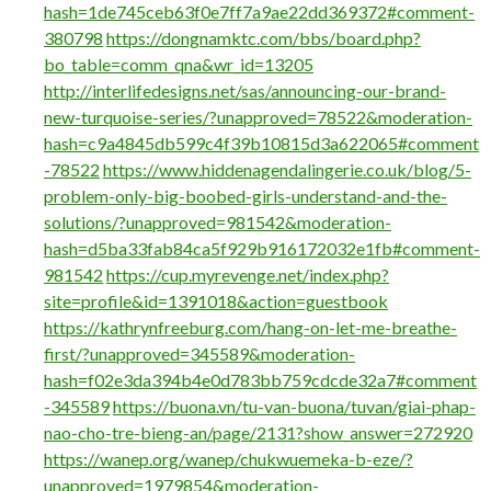
hash=1de745ceb63f0e7ff7a9ae22dd369372#comment-
380798
https://dongnamktc.com/bbs/board.php?
bo_table=comm_qna&wr_id=13205
http://interlifedesigns.net/sas/announcing-our-brand-
new-turquoise-series/?unapproved=78522&moderation-
hash=c9a4845db599c4f39b10815d3a622065#comment
-78522
https://www.hiddenagendalingerie.co.uk/blog/5-
problem-only-big-boobed-girls-understand-and-the-
solutions/?unapproved=981542&moderation-
hash=d5ba33fab84ca5f929b916172032e1fb#comment-
981542
https://cup.myrevenge.net/index.php?
site=profile&id=1391018&action=guestbook
https://kathrynfreeburg.com/hang-on-let-me-breathe-
first/?unapproved=345589&moderation-
hash=f02e3da394b4e0d783bb759cdcde32a7#comment
-345589
https://buona.vn/tu-van-buona/tuvan/giai-phap-
nao-cho-tre-bieng-an/page/2131?show_answer=272920
https://wanep.org/wanep/chukwuemeka-b-eze/?
unapproved=1979854&moderation-