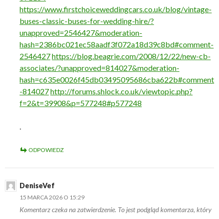
https://www.firstchoiceweddingcars.co.uk/blog/vintage-
buses-classic-buses-for-wedding-hire/?
unapproved=2546427&moderation-
hash=2386bc021ec58aadf3f072a18d39c8bd#comment-
2546427
https://blog.beagrie.com/2008/12/22/new-cb-
associates/?unapproved=814027&moderation-
hash=c635e0026f45db03495095686cba622b#comment
-814027
http://forums.shlock.co.uk/viewtopic.php?
f=2&t=39908&p=577248#p577248
.
ODPOWIEDZ
DeniseVef
15 MARCA 2026 O 15:29
Komentarz czeka na zatwierdzenie. To jest podgląd komentarza, który