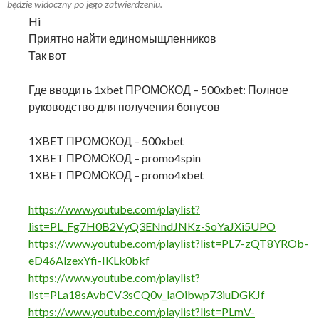
będzie widoczny po jego zatwierdzeniu.
Hi
Приятно найти единомыщленников
Так вот
Где вводить 1xbet ПРОМОКОД – 500xbet: Полное
руководство для получения бонусов
1XBET ПРОМОКОД – 500xbet
1XBET ПРОМОКОД – promo4spin
1XBET ПРОМОКОД – promo4xbet
https://www.youtube.com/playlist?
list=PL_Fg7H0B2VyQ3ENndJNKz-SoYaJXi5UPO
https://www.youtube.com/playlist?list=PL7-zQT8YROb-
eD46AlzexYfi-IKLk0bkf
https://www.youtube.com/playlist?
list=PLa18sAvbCV3sCQ0v_laOibwp73iuDGKJf
https://www.youtube.com/playlist?list=PLmV-