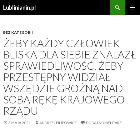
Szukaj
Lublinianin.pl
PRZESKOCZ
MENU
DO
GŁÓWN
TREŚCI
BEZ KATEGORII
ŻEBY KAŻDY CZŁOWIEK
BLISKĄ DLA SIEBIE ZNALAZŁ
SPRAWIEDLIWOŚĆ, ŻEBY
PRZESTĘPNY WIDZIAŁ
WSZĘDZIE GROŹNĄ NAD
SOBĄ RĘKĘ KRAJOWEGO
RZĄDU
3 MAJA 2021
ANDRZEJ FILIPOWICZ
DODAJ KOMENTARZ