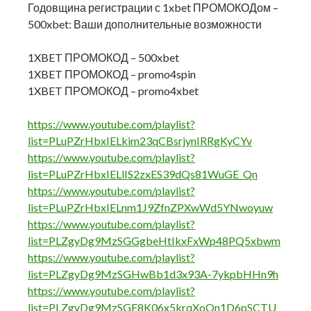
Годовщина регистрации с 1xbet ПРОМОКОДом –
500xbet: Ваши дополнительные возможности
1XBET ПРОМОКОД – 500xbet
1XBET ПРОМОКОД – promo4spin
1XBET ПРОМОКОД – promo4xbet
https://www.youtube.com/playlist?
list=PLuPZrHbxIELkim23qCBsrjynIRRgKyCYv
https://www.youtube.com/playlist?
list=PLuPZrHbxIELlIS2zxES39dQs81WuGE_Qn
https://www.youtube.com/playlist?
list=PLuPZrHbxIELnm1J9ZfnZPXwWd5YNwoyuw
https://www.youtube.com/playlist?
list=PLZgyDg9MzSGGgbeHtIkxFxWp48PQ5xbwm
https://www.youtube.com/playlist?
list=PLZgyDg9MzSGHwBb1d3x93A-7ykpbHHn9h
https://www.youtube.com/playlist?
list=PLZgyDg9MzSGF8K06x5krqXoOn1D6pSCTU