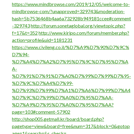
https://www.mindbrowse.com/2019/12/05/welcome-to-
mindbrowse-com/?unapproved=329743&moderation-
hash=5b7536468b4aa6a732928b949181ccee#comment
-329743
http://forum.sonetaglobal.org/viewtopic.php?
f=17&t=352
http://www.kiripo.com/forum/member.php?
action=profile&uid=1181231
https://www.civileng.co.il/%D7%A9%D7%90%D7%9C%
D7%94-
%D7%A4%D7%A2%D7%95%D7%9C%D7%95%D7%A
A-
%D7%91%D7%91%D7%A0%D7%99%D7%99%D7%95-
%D7%9C%D7%A4%D7%99-
%D7%93%D7%99%D7%A1%D7%A6%D7%99%D7%A4
%D7%9C%D7%99%D7%A0%D7%95%D7%AA-
%D7%A9%D7%95%D7%A0%D7%95%D7%AA?
page=103#comment-57902
http://shop005.getmall.kr/board/board.php?
pagetype=view&board=free&num=317&block=0&gotop
age=1&search=&s_check=