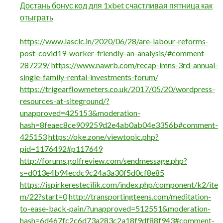
Достань бонус код для 1xbet счастливая пятница как
отыграть
https://www.lasclc.in/2020/06/28/are-labour-reforms-
post-covid19-worker-friendly-an-analysis/#comment-
287229/
https://www.nawrb.com/recap-imns-3rd-annual-
single-family-rental-investments-forum/
https://trigearflowmeters.co.uk/2017/05/20/wordpress-
resources-at-siteground/?
unapproved=425153&moderation-
hash=8feaec8ce909259d2e4ab0ab04e3356b#comment-
425153
https://oke.zone/viewtopic.php?
pid=1176492#p117649
http://forums.golfreview.com/sendmessage.php?
s=d013e4b94ecdc9c24a3a30f5d0cf8e85
https://ispirkerestecilik.com/index.php/component/k2/ite
m/22?start=0
http://transportingteens.com/meditation-
to-ease-back-pain/?unapproved=512551&moderation-
hash=6d467fc2c6d73a283c2a18f9df88f943#comment-