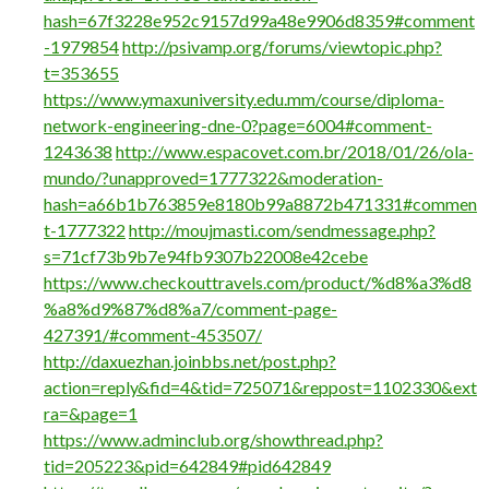
hash=67f3228e952c9157d99a48e9906d8359#comment
-1979854
http://psivamp.org/forums/viewtopic.php?
t=353655
https://www.ymaxuniversity.edu.mm/course/diploma-
network-engineering-dne-0?page=6004#comment-
1243638
http://www.espacovet.com.br/2018/01/26/ola-
mundo/?unapproved=1777322&moderation-
hash=a66b1b763859e8180b99a8872b471331#commen
t-1777322
http://moujmasti.com/sendmessage.php?
s=71cf73b9b7e94fb9307b22008e42cebe
https://www.checkouttravels.com/product/%d8%a3%d8
%a8%d9%87%d8%a7/comment-page-
427391/#comment-453507/
http://daxuezhan.joinbbs.net/post.php?
action=reply&fid=4&tid=725071&reppost=1102330&ext
ra=&page=1
https://www.adminclub.org/showthread.php?
tid=205223&pid=642849#pid642849