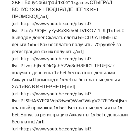
XBET Бонус обыграй 1хбет 1xgames ОТЫГРАЛ
БОНУС 1X BET ПОДНЯЛ ДЕНЕГ 1X BET
ПРОМОКОД[/url]
[url=https://www.youtube.com/playlist?
list=PLc7pPJOjH-y7ysRaXKeV6hLVIKO7-1-JL]1x bet с
выводом денег Скачать слоты БЕСПЛАТНЫЕ на
деньги 1xbet Как бесплатно получить- 70 рублей за
регистрацию как их получить[/url]
[url=https://www.youtube.com/playlist?
list=PLvojsbjFcRDkQnbY7Vn8dH8Elf0l-TEUE]Как
получить деньги на 1x bet бесплатно с деньгами
Аккаунты Промокод в 1xbet на бесплатные деньги
ХАЛЯВА В ИНТЕРНЕТЕ[/url]
[url=https://www.youtube.com/playlist?
list=PLSiHA5YFGLVqh3dwhQWwGWkgV3f7FDSmI]Бес
платный промокод 1x bet. Бесплатные деньги на 1x
bet. Бонус за регистрацию Аккаунты 1x bet с деньгами
бесплатно[/url]
[url=https://www.youtube.com/playlist?